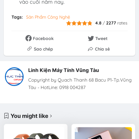
vào cuối năm nay.
Tags:
Sản Phẩm Công Nghệ
4.8
/
2277
rates
Facebook
Tweet
Sao chép
Chia sẻ
Linh Kiện Máy Tính Vũng Tàu
Copyright by Quach Thanh 68 Bacu P1-Tp.Vũng
Tàu - HotLine: 0918 004287
You might like