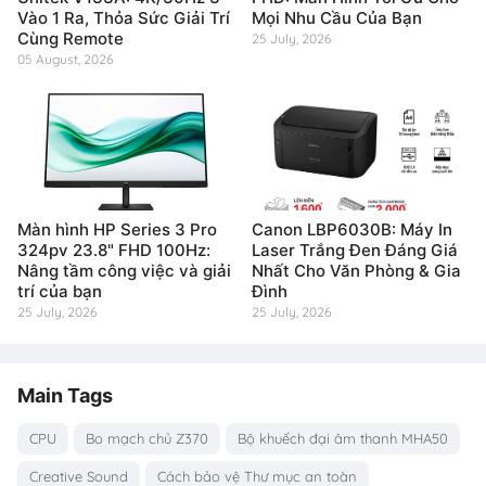
Vào 1 Ra, Thỏa Sức Giải Trí
Mọi Nhu Cầu Của Bạn
Cùng Remote
25 July, 2026
05 August, 2026
Màn hình HP Series 3 Pro
Canon LBP6030B: Máy In
324pv 23.8" FHD 100Hz:
Laser Trắng Đen Đáng Giá
Nâng tầm công việc và giải
Nhất Cho Văn Phòng & Gia
trí của bạn
Đình
25 July, 2026
25 July, 2026
Main Tags
CPU
Bo mạch chủ Z370
Bộ khuếch đại âm thanh MHA50
Creative Sound
Cách bảo vệ Thư mục an toàn