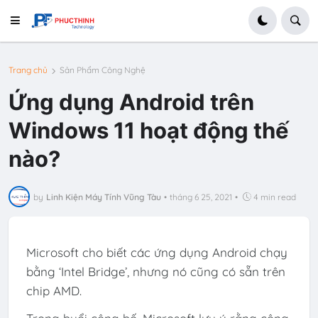
Trang chủ
Sản Phẩm Công Nghệ
Ứng dụng Android trên
Windows 11 hoạt động thế
nào?
by
Linh Kiện Máy Tính Vũng Tàu
•
tháng 6 25, 2021
•
4 min read
Microsoft cho biết các ứng dụng Android chạy
bằng ‘Intel Bridge’, nhưng nó cũng có sẵn trên
chip AMD.