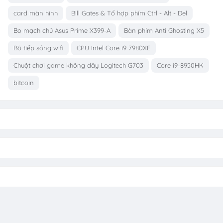
card màn hình
Bill Gates & Tổ hợp phím Ctrl - Alt - Del
Bo mạch chủ Asus Prime X399-A
Bàn phím Anti Ghosting X5
Bộ tiếp sóng wifi
CPU Intel Core i9 7980XE
Chuột chơi game không dây Logitech G703
Core i9-8950HK
bitcoin