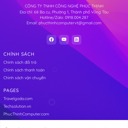
CÔNG TY TNHH CÔNG NGHỆ PHÚC THỊNH
Địa chỉ: 68 Ba cu, Phường 1, Thành phố Vũng Tàu
Hotline/Zalo: 0918.004.287
Email: phucthinhcomputervt@gmail.com
CHÍNH SÁCH
Chính sách đổi trả
Chính sách thanh toán
Chính sách vận chuyển
PAGES
Travelgoda.com
Techsolution.vn
PhucThinhComputer.com