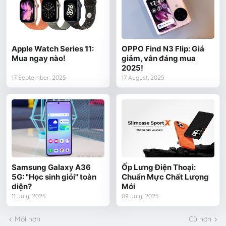
Apple Watch Series 11:
OPPO Find N3 Flip: Giá
Mua ngay nào!
giảm, vẫn đáng mua
2025!
17 September, 2025
17 August, 2025
Samsung Galaxy A36
Ốp Lưng Điện Thoại:
5G: "Học sinh giỏi" toàn
Chuẩn Mực Chất Lượng
diện?
Mới
11 July, 2025
09 July, 2025
Mới hơn
Cũ hơn