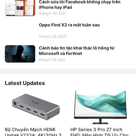
Cách sửa lỗi Facebook không chạy trên
iPhone hay iPad
tháng 5 04, 2021
Oppo Find X2 ra mắt tuần sau
tháng 2 26, 2020
Cảnh báo tin tặc khai thác lỗ hổng từ
Microsoft và Fortinet
tháng 11 18, 2021
Latest Updates
Bộ Chuyển Mạch HDMI
HP Series 3 Pro 27 inch
Unitek V133A: 4K/30Hz 3
FHD: Màn Hình Tối Ưu Cho