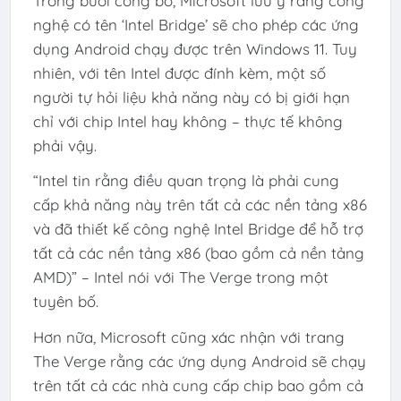
Trong buổi công bố, Microsoft lưu ý rằng công
nghệ có tên ‘Intel Bridge’ sẽ cho phép các ứng
dụng Android chạy được trên Windows 11. Tuy
nhiên, với tên Intel được đính kèm, một số
người tự hỏi liệu khả năng này có bị giới hạn
chỉ với chip Intel hay không – thực tế không
phải vậy.
“Intel tin rằng điều quan trọng là phải cung
cấp khả năng này trên tất cả các nền tảng x86
và đã thiết kế công nghệ Intel Bridge để hỗ trợ
tất cả các nền tảng x86 (bao gồm cả nền tảng
AMD)” – Intel nói với The Verge trong một
tuyên bố.
Hơn nữa, Microsoft cũng xác nhận với trang
The Verge rằng các ứng dụng Android sẽ chạy
trên tất cả các nhà cung cấp chip bao gồm cả