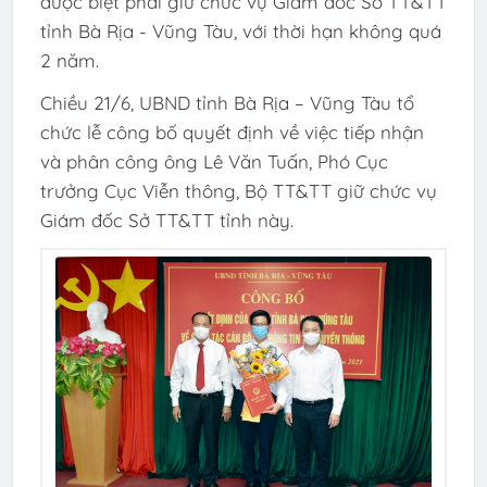
được biệt phái giữ chức vụ Giám đốc Sở TT&TT
tỉnh Bà Rịa - Vũng Tàu, với thời hạn không quá
2 năm.
Chiều 21/6, UBND tỉnh Bà Rịa – Vũng Tàu tổ
chức lễ công bố quyết định về việc tiếp nhận
và phân công ông Lê Văn Tuấn, Phó Cục
trưởng Cục Viễn thông, Bộ TT&TT giữ chức vụ
Giám đốc Sở TT&TT tỉnh này.