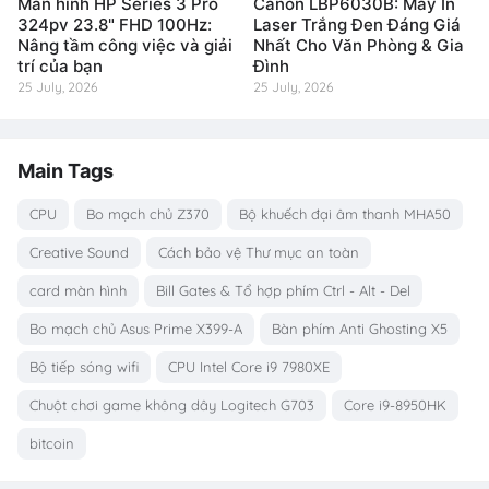
Màn hình HP Series 3 Pro
Canon LBP6030B: Máy In
324pv 23.8" FHD 100Hz:
Laser Trắng Đen Đáng Giá
Nâng tầm công việc và giải
Nhất Cho Văn Phòng & Gia
trí của bạn
Đình
25 July, 2026
25 July, 2026
Main Tags
CPU
Bo mạch chủ Z370
Bộ khuếch đại âm thanh MHA50
Creative Sound
Cách bảo vệ Thư mục an toàn
card màn hình
Bill Gates & Tổ hợp phím Ctrl - Alt - Del
Bo mạch chủ Asus Prime X399-A
Bàn phím Anti Ghosting X5
Bộ tiếp sóng wifi
CPU Intel Core i9 7980XE
Chuột chơi game không dây Logitech G703
Core i9-8950HK
bitcoin