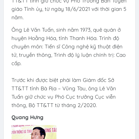
TT&TT tỉnh giữ chức vụ Phó Trưởng Ban Tuyên
giáo Tỉnh ủy, từ ngày 18/6/2021 với thời gian 5
năm.
Ông Lê Văn Tuấn, sinh năm 1973, quê quán ở
huyện Hoằng Hóa, tỉnh Thanh Hóa. Trình độ
chuyên môn: Tiến sĩ Công nghệ kỹ thuật điện
tử, truyền thông, Trình độ lý luận chính trị: Cao
cấp.
Trước khi được biệt phái làm Giám đốc Sở
TT&TT tỉnh Bà Rịa – Vũng Tàu, ông Lê Văn
Tuấn giữ chức vụ Phó Cục trưởng Cục viễn
thông, Bộ TT&TT từ tháng 2/2020.
Quang Hưng