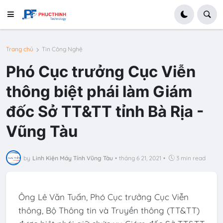
Trang chủ
Tin Công Nghệ
Phó Cục trưởng Cục Viễn
thông biệt phái làm Giám
đốc Sở TT&TT tỉnh Bà Rịa -
Vũng Tàu
by
Linh Kiện Máy Tính Vũng Tàu
•
tháng 6 21, 2021
•
3 min read
Ông Lê Văn Tuấn, Phó Cục trưởng Cục Viễn
thông, Bộ Thông tin và Truyền thông (TT&TT)