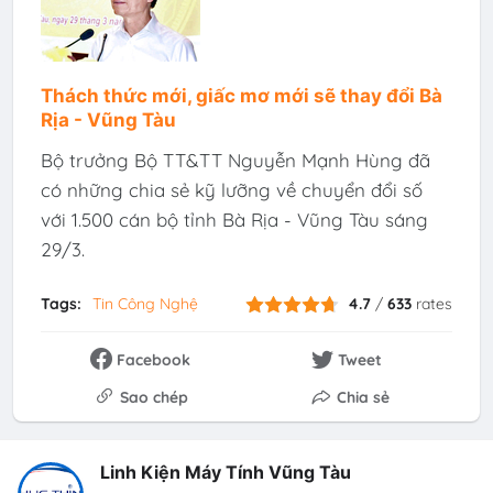
Thách thức mới, giấc mơ mới sẽ thay đổi Bà
Rịa - Vũng Tàu
Bộ trưởng Bộ TT&TT Nguyễn Mạnh Hùng đã
có những chia sẻ kỹ lưỡng về chuyển đổi số
với 1.500 cán bộ tỉnh Bà Rịa - Vũng Tàu sáng
29/3.
Tags:
Tin Công Nghệ
4.7
/
633
rates
Facebook
Tweet
Sao chép
Chia sẻ
Linh Kiện Máy Tính Vũng Tàu