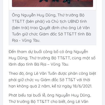
Ông Nguyễn Huy Dũng, Thứ trưởng Bộ
TT&TT (bên phải) và Chủ tịch UBND tỉnh
(bên trái) trao Quyết định cho ông Lê Văn
Tuấn giữ chức Giám đốc Sở TT&TT tỉnh Bà
Rịa - Vũng Tàu.
Đến tham dự buổi công bố có ông Nguyễn
Huy Dũng, Thứ trưởng Bộ TT&TT, cùng một số
lãnh đạo tỉnh Bà Rịa – Vũng Tàu.
Theo đó, ông Lê Văn Tuấn được phân công biệt
phái giữ chức vụ Giám đốc Sở TT&T với thời
hạn không quá 2 năm, kể từ ngày 18/6/2021.
Phát biểu tại buổi lễ, ông Nguyễn Huy Dũng,
Thứ trưởng Bộ TT&TT cho biết, ông Lê Văn