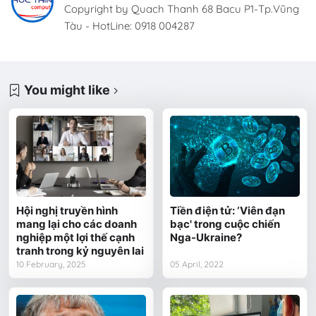
Copyright by Quach Thanh 68 Bacu P1-Tp.Vũng
Tàu - HotLine: 0918 004287
You might like
Hội nghị truyền hình
Tiền điện tử: ‘Viên đạn
mang lại cho các doanh
bạc' trong cuộc chiến
nghiệp một lợi thế cạnh
Nga-Ukraine?
tranh trong kỷ nguyên lai
10 February, 2025
05 April, 2022