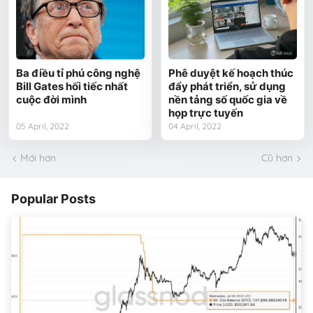
Ba điều tỉ phú công nghệ
Phê duyệt kế hoạch thúc
Bill Gates hối tiếc nhất
đẩy phát triển, sử dụng
cuộc đời mình
nền tảng số quốc gia về
họp trực tuyến
05 April, 2022
04 April, 2022
Mới hơn
Cũ hơn
Popular Posts