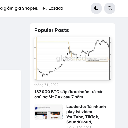
ã giảm giá Shopee, Tiki, Lazada
Popular Posts
tháng 7 11, 2022
137,000 BTC sắp được hoàn trả các
chủ nợ Mt Gox sau 7 năm
Loader.to: Tải nhanh
playlist video
YouTube, TikTok,
SoundCloud,…
tháng 9 10, 2021