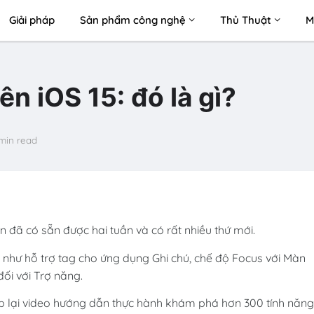
Giải pháp
Sản phẩm công nghệ
Thủ Thuật
M
ên iOS 15: đó là gì?
 min read
n đã có sẵn được hai tuần và có rất nhiều thứ mới.
như hỗ trợ tag cho ứng dụng Ghi chú, chế độ Focus với Màn
đối với Trợ năng.
p lại video hướng dẫn thực hành khám phá hơn 300 tính năng