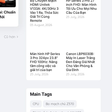
Bộ Chuyển Mạch
HP Series 3 Pro 27
HDMI Unitek
inch FHD: Màn Hình
V133A: 4K/30Hz 3
Tối Ưu Cho Mọi Nhu
i: Chuẩn
Vào 1 Ra, Thỏa Sức
Cầu Của Bạn
Giải Trí Cùng
Mới
25 July, 2026
Remote
05 August, 2026
Cũ hơn
Màn hình HP Series
Canon LBP6030B:
3 Pro 324pv 23.8"
Máy In Laser Trắng
FHD 100Hz: Nâng
Đen Đáng Giá Nhất
tầm công việc và
Cho Văn Phòng &
giải trí của bạn
Gia Đình
25 July, 2026
25 July, 2026
Main Tags
CPU
Bo mạch chủ Z370