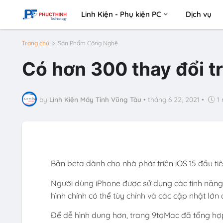
Linh Kiện - Phụ kiện PC
Dịch vụ
Trang chủ
Sản Phẩm Công Nghệ
Có hơn 300 thay đổi tr
by
Linh Kiện Máy Tính Vũng Tàu
•
tháng 6 22, 2021
•
1
Bản beta dành cho nhà phát triển iOS 15 đầu tiê
Người dùng iPhone được sử dụng các tính năng 
hình chính có thể tùy chỉnh và các cập nhật lớn 
Để dễ hình dung hơn, trang 9tọMac đã tổng hợ