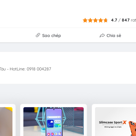
4.7
/
847
ra
Sao chép
Chia sẻ
àu - HotLine: 0918 004287