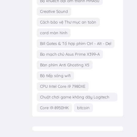
Bộ khuếch đại âm thanh MHA50
Creative Sound
Cách bảo vệ Thư mục an toàn
card màn hình
Bill Gates & Tổ hợp phím Ctrl - Alt - Del
Bo mạch chủ Asus Prime X399-A
Bàn phím Anti Ghosting X5
Bộ tiếp sóng wifi
CPU Intel Core i9 7980XE
Chuột chơi game không dây Logitech
G703
Core i9-8950HK
bitcoin