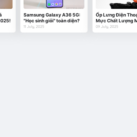
á
Samsung Galaxy A36 5G:
Ốp Lưng Điện Thoạ
2025!
"Học sinh giỏi" toàn diện?
Mực Chất Lượng 
11 July, 2025
09 July, 2025