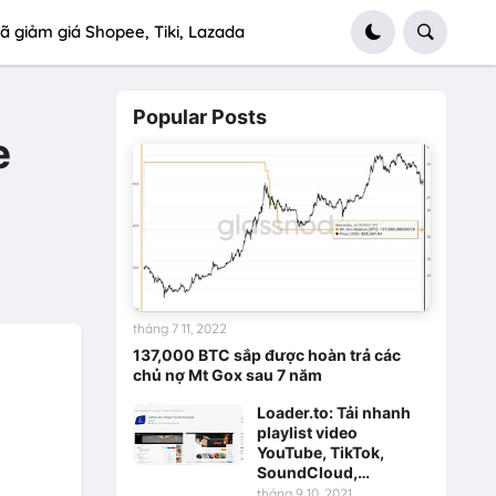
ã giảm giá Shopee, Tiki, Lazada
Popular Posts
e
tháng 7 11, 2022
137,000 BTC sắp được hoàn trả các
chủ nợ Mt Gox sau 7 năm
Loader.to: Tải nhanh
playlist video
YouTube, TikTok,
SoundCloud,…
tháng 9 10, 2021