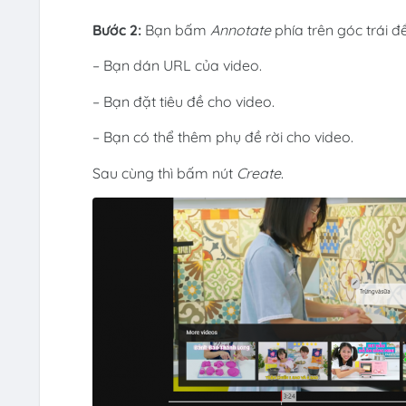
Bước 2:
Bạn bấm
Annotate
phía trên góc trái đ
– Bạn dán URL của video.
– Bạn đặt tiêu đề cho video.
– Bạn có thể thêm phụ đề rời cho video.
Sau cùng thì bấm nút
Create
.