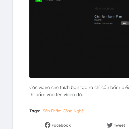
Các video chú thích bạn tạo ra chỉ cần bấm biể
thì bấm vào tên video đó.
Tags:
Sản Phẩm Công Nghệ
Facebook
Tweet