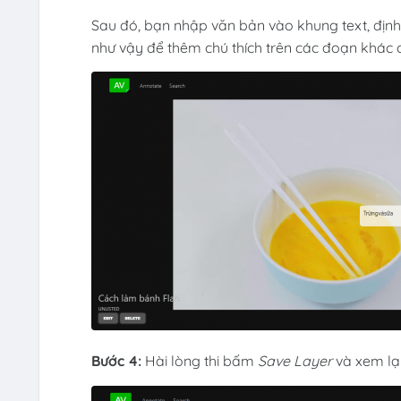
Sau đó, bạn nhập văn bản vào khung text, định 
như vậy để thêm chú thích trên các đoạn khác 
Bước 4:
Hài lòng thi bấm
Save Layer
và xem lại