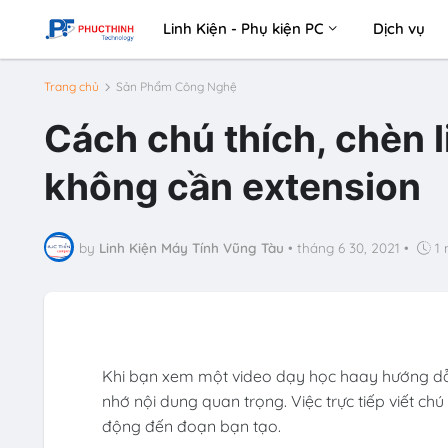
Linh Kiện - Phụ kiện PC
Dịch vụ
Trang chủ
Sản Phẩm Công Nghệ
Cách chú thích, chèn l
không cần extension
by
Linh Kiện Máy Tính Vũng Tàu
•
tháng 6 30, 2021
•
1 
Khi bạn xem một video dạy học haay hướng dẫn 
nhớ nội dung quan trọng. Việc trực tiếp viết chú 
động đến đoạn bạn tạo.