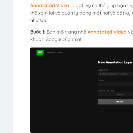
Annotated.Video
là dịch vụ có thể giúp bạn thự
thể xem lại và quản lý trong một nơi và bất kỳ
như sau.
Bước 1:
Bạn mở trang nhà
Annotated.Video
> 
khoản Google của mình.