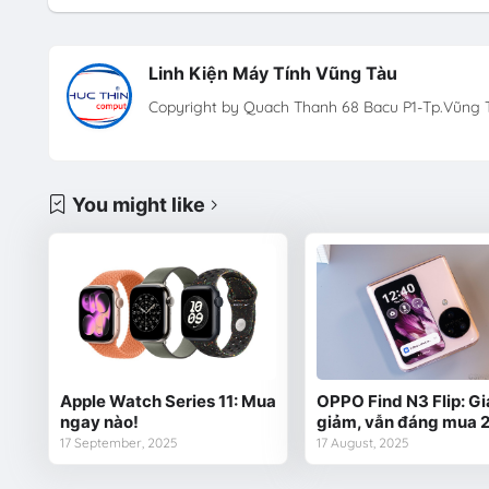
Linh Kiện Máy Tính Vũng Tàu
Copyright by Quach Thanh 68 Bacu P1-Tp.Vũng T
You might like
Apple Watch Series 11: Mua
OPPO Find N3 Flip: Gi
ngay nào!
giảm, vẫn đáng mua 
17 September, 2025
17 August, 2025