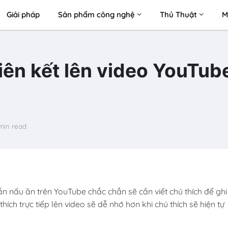
Giải pháp
Sản phẩm công nghệ
Thủ Thuật
M
iên kết lên video YouTub
min read
nấu ăn trên YouTube chắc chắn sẽ cần viết chú thích để ghi
thích trực tiếp lên video sẽ dễ nhớ hơn khi chú thích sẽ hiện tự