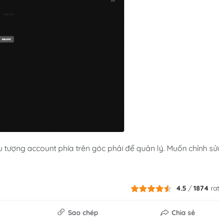
u tượng account phía trên góc phải để quản lý. Muốn chỉnh sử
4.5
/
1874
ra
Sao chép
Chia sẻ