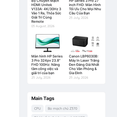
Bộ Chuyển Mạch
HP Series 3 Pro 27
HDMI Unitek
inch FHD: Màn Hình
V133A: 4K/30Hz 3
Tối Ưu Cho Mọi Nhu
Vào 1 Ra, Thỏa Sức
Cầu Của Bạn
Giải Trí Cùng
25 July, 2026
Remote
05 August, 2026
Màn hình HP Series
Canon LBP6030B:
3 Pro 324pv 23.8"
Máy In Laser Trắng
FHD 100Hz: Nâng
Đen Đáng Giá Nhất
tầm công việc và
Cho Văn Phòng &
giải trí của bạn
Gia Đình
25 July, 2026
25 July, 2026
Main Tags
CPU
Bo mạch chủ Z370