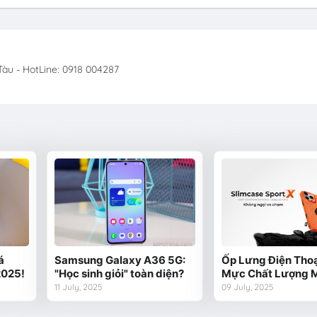
àu - HotLine: 0918 004287
á
Samsung Galaxy A36 5G:
Ốp Lưng Điện Thoạ
2025!
"Học sinh giỏi" toàn diện?
Mực Chất Lượng 
11 July, 2025
09 July, 2025