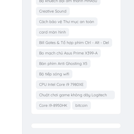
Bộ khuếch đại âm thanh MHA50
Creative Sound
Cách bảo vệ Thư mục an toàn
card màn hình
Bill Gates & Tổ hợp phím Ctrl - Alt - Del
Bo mạch chủ Asus Prime X399-A
Bàn phím Anti Ghosting X5
Bộ tiếp sóng wifi
CPU Intel Core i9 7980XE
Chuột chơi game không dây Logitech
G703
Core i9-8950HK
bitcoin