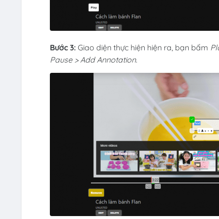
Bước 3:
Giao diện thực hiện hiện ra, bạn bấm
Pl
Pause > Add Annotation
.