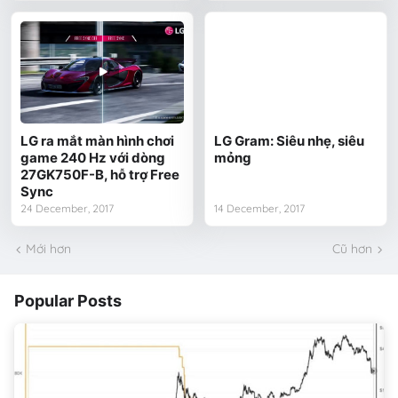
LG ra mắt màn hình chơi
LG Gram: Siêu nhẹ, siêu
game 240 Hz với dòng
mỏng
27GK750F-B, hỗ trợ Free
Sync
24 December, 2017
14 December, 2017
Mới hơn
Cũ hơn
Popular Posts