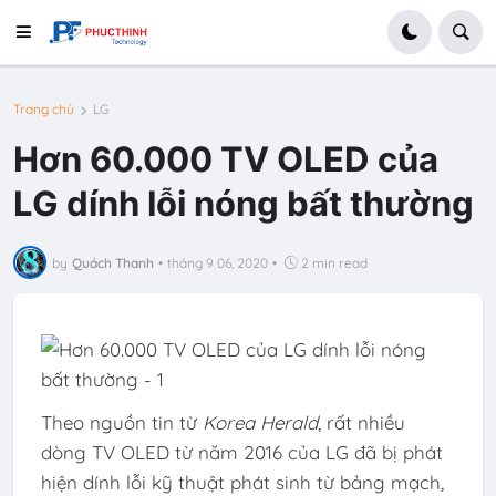
Trang chủ
LG
Hơn 60.000 TV OLED của
LG dính lỗi nóng bất thường
by
Quách Thanh
•
tháng 9 06, 2020
•
2 min read
Theo nguồn tin từ
Korea Herald
, rất nhiều
dòng TV OLED từ năm 2016 của LG đã bị phát
hiện dính lỗi kỹ thuật phát sinh từ bảng mạch,