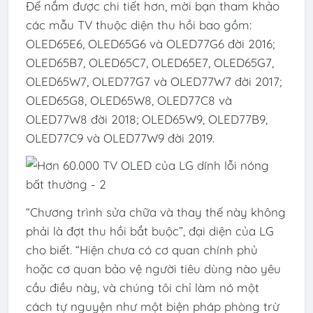
Để nắm được chi tiết hơn, mời bạn tham khảo
các mẫu TV thuộc diện thu hồi bao gồm:
OLED65E6, OLED65G6 và OLED77G6 đời 2016;
OLED65B7, OLED65C7, OLED65E7, OLED65G7,
OLED65W7, OLED77G7 và OLED77W7 đời 2017;
OLED65G8, OLED65W8, OLED77C8 và
OLED77W8 đời 2018; OLED65W9, OLED77B9,
OLED77C9 và OLED77W9 đời 2019.
“Chương trình sửa chữa và thay thế này không
phải là đợt thu hồi bắt buộc”, đại diện của LG
cho biết. “Hiện chưa có cơ quan chính phủ
hoặc cơ quan bảo vệ người tiêu dùng nào yêu
cầu điều này, và chúng tôi chỉ làm nó một
cách tự nguyện như một biện pháp phòng trừ