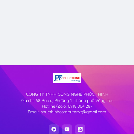
CÔNG TY TNHH CÔNG NGHỆ PHÚC THỊNH
Địa chỉ: 68 Ba cu, Phường 1, Thành phố Vũng Tàu
Hotline/Zalo: 0918.004.287
Email: phucthinhcomputervt@gmail.com