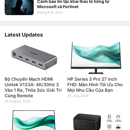
Cảnh báo tin tặc khai thác lỗ hổng từ
Microsoft và Fortinet
tháng 11 18, 2021
Latest Updates
Bộ Chuyển Mạch HDMI
HP Series 3 Pro 27 inch
Unitek V133A: 4K/30Hz 3
FHD: Màn Hình Tối Ưu Cho
Vào 1 Ra, Thỏa Sức Giải Trí
Mọi Nhu Cầu Của Bạn
Cùng Remote
25 July, 2026
05 August, 2026