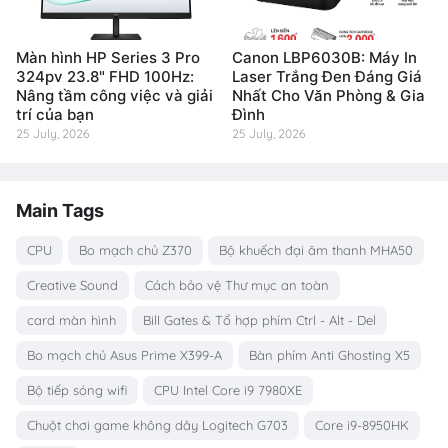
Màn hình HP Series 3 Pro
Canon LBP6030B: Máy In
324pv 23.8" FHD 100Hz:
Laser Trắng Đen Đáng Giá
Nâng tầm công việc và giải
Nhất Cho Văn Phòng & Gia
trí của bạn
Đình
25 July, 2026
25 July, 2026
Main Tags
CPU
Bo mạch chủ Z370
Bộ khuếch đại âm thanh MHA50
Creative Sound
Cách bảo vệ Thư mục an toàn
card màn hình
Bill Gates & Tổ hợp phím Ctrl - Alt - Del
Bo mạch chủ Asus Prime X399-A
Bàn phím Anti Ghosting X5
Bộ tiếp sóng wifi
CPU Intel Core i9 7980XE
Chuột chơi game không dây Logitech G703
Core i9-8950HK