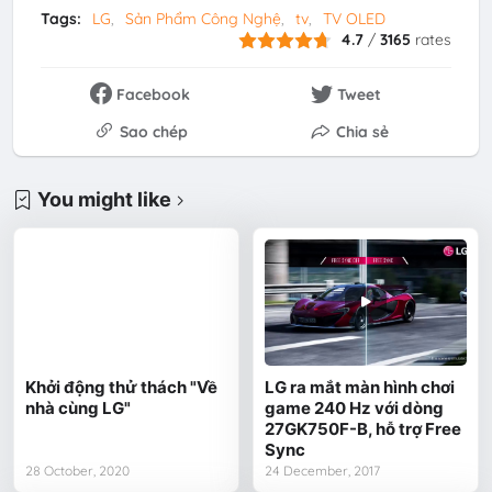
Tags:
LG
Sản Phẩm Công Nghệ
tv
TV OLED
4.7
/
3165
rates
Facebook
Tweet
Sao chép
Chia sẻ
You might like
Khởi động thử thách "Về
LG ra mắt màn hình chơi
nhà cùng LG"
game 240 Hz với dòng
27GK750F-B, hỗ trợ Free
Sync
28 October, 2020
24 December, 2017