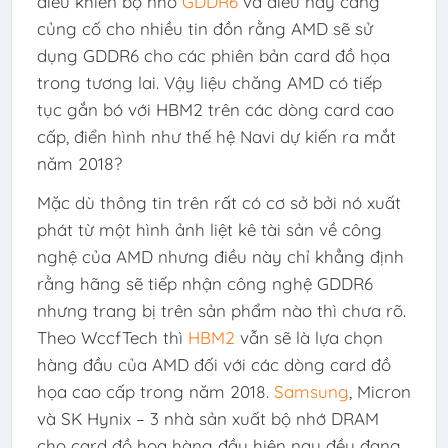
điều khiển bộ nhớ
GDDR6
và điều này càng
củng cố cho nhiều tin đồn rằng AMD sẽ sử
dụng GDDR6 cho các phiên bản card đồ họa
trong tương lai. Vậy liệu chăng AMD có tiếp
tục gắn bó với HBM2 trên các dòng card cao
cấp, điển hình như thế hệ Navi dự kiến ra mắt
năm 2018?
Mặc dù thông tin trên rất có cơ sở bởi nó xuất
phát từ một hình ảnh liệt kê tài sản về công
nghệ của AMD nhưng điều này chỉ khẳng định
rằng hãng sẽ tiếp nhận công nghệ GDDR6
nhưng trang bị trên sản phẩm nào thì chưa rõ.
Theo WccfTech thì
HBM2
vẫn sẽ là lựa chọn
hàng đầu của AMD đối với các dòng card đồ
họa cao cấp trong năm 2018.
Samsung
, Micron
và SK Hynix – 3 nhà sản xuất bộ nhớ DRAM
cho card đồ họa hàng đầu hiện nay đều đang