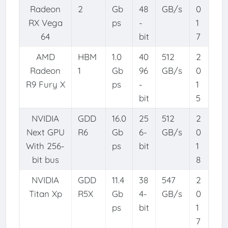
Radeon
2
Gb
48
GB/s
0
RX Vega
ps
-
1
64
bit
7
AMD
HBM
1.0
40
512
2
Radeon
1
Gb
96
GB/s
0
R9 Fury X
ps
-
1
bit
5
NVIDIA
GDD
16.0
25
512
2
Next GPU
R6
Gb
6-
GB/s
0
With 256-
ps
bit
1
bit bus
8
NVIDIA
GDD
11.4
38
547
2
Titan Xp
R5X
Gb
4-
GB/s
0
ps
bit
1
7