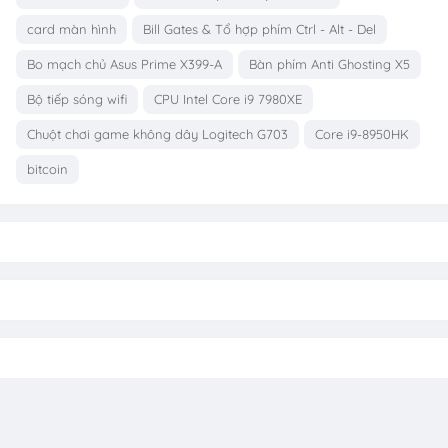
card màn hình
Bill Gates & Tổ hợp phím Ctrl - Alt - Del
Bo mạch chủ Asus Prime X399-A
Bàn phím Anti Ghosting X5
Bộ tiếp sóng wifi
CPU Intel Core i9 7980XE
Chuột chơi game không dây Logitech G703
Core i9-8950HK
bitcoin