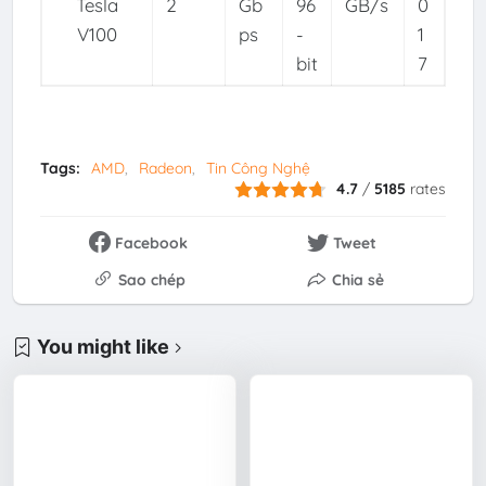
Tesla
2
Gb
96
GB/s
0
V100
ps
-
1
bit
7
Tags:
AMD
Radeon
Tin Công Nghệ
4.7
/
5185
rates
Facebook
Tweet
Sao chép
Chia sẻ
You might like