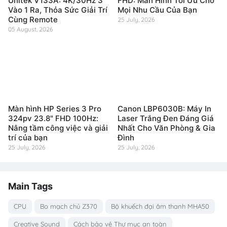
Unitek V133A: 4K/30Hz 3
FHD: Màn Hình Tối Ưu Cho
Vào 1 Ra, Thỏa Sức Giải Trí
Mọi Nhu Cầu Của Bạn
Cùng Remote
25 July, 2026
05 August, 2026
Màn hình HP Series 3 Pro
Canon LBP6030B: Máy In
324pv 23.8" FHD 100Hz:
Laser Trắng Đen Đáng Giá
Nâng tầm công việc và giải
Nhất Cho Văn Phòng & Gia
trí của bạn
Đình
25 July, 2026
25 July, 2026
Main Tags
CPU
Bo mạch chủ Z370
Bộ khuếch đại âm thanh MHA50
Creative Sound
Cách bảo vệ Thư mục an toàn