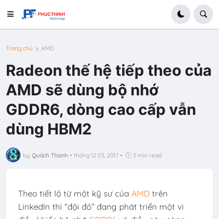
Trang chủ
AMD
Radeon thế hệ tiếp theo của
AMD sẽ dùng bộ nhớ
GDDR6, dòng cao cấp vẫn
dùng HBM2
by
Quách Thanh
•
tháng 12 03, 2017
•
3 min read
Theo tiết lộ từ một kỹ sư của
AMD
trên
LinkedIn thì “đội đỏ” đang phát triển một vi