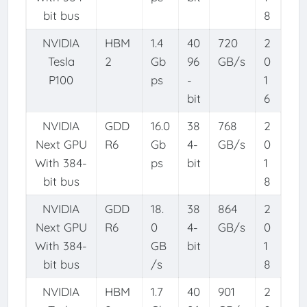
bit bus
8
NVIDIA
HBM
1.4
40
720
2
Tesla
2
Gb
96
GB/s
0
P100
ps
-
1
bit
6
NVIDIA
GDD
16.0
38
768
2
Next GPU
R6
Gb
4-
GB/s
0
With 384-
ps
bit
1
bit bus
8
NVIDIA
GDD
18.
38
864
2
Next GPU
R6
0
4-
GB/s
0
With 384-
GB
bit
1
bit bus
/s
8
NVIDIA
HBM
1.7
40
901
2