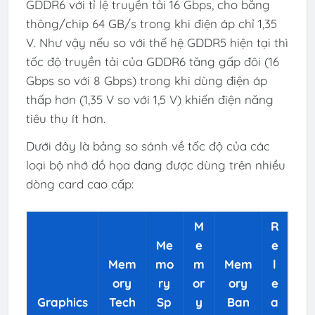
GDDR6 với tỉ lệ truyền tải 16 Gbps, cho băng
thông/chip 64 GB/s trong khi điện áp chỉ 1,35
V. Như vậy nếu so với thế hệ GDDR5 hiện tại thì
tốc độ truyền tải của GDDR6 tăng gấp đôi (16
Gbps so với 8 Gbps) trong khi dùng điện áp
thấp hơn (1,35 V so với 1,5 V) khiến điện năng
tiêu thụ ít hơn.
Dưới đây là bảng so sánh về tốc độ của các
loại bộ nhớ đồ họa đang được dùng trên nhiều
dòng card cao cấp:
M
R
Me
e
e
Mem
mo
m
Mem
l
ory
ry
or
ory
e
Graphics
Tech
Sp
y
Ban
a