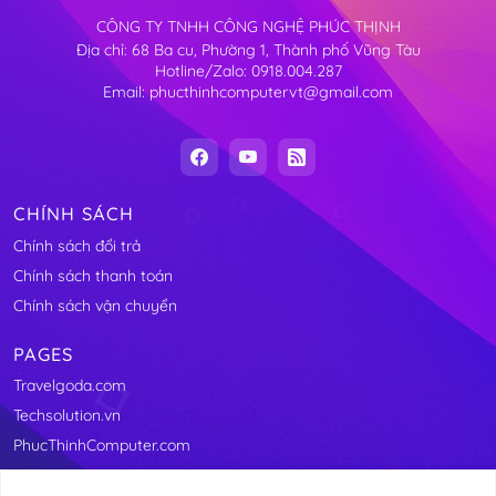
CÔNG TY TNHH CÔNG NGHỆ PHÚC THỊNH
Địa chỉ: 68 Ba cu, Phường 1, Thành phố Vũng Tàu
Hotline/Zalo: 0918.004.287
Email: phucthinhcomputervt@gmail.com
CHÍNH SÁCH
Chính sách đổi trả
Chính sách thanh toán
Chính sách vận chuyển
PAGES
Travelgoda.com
Techsolution.vn
PhucThinhComputer.com