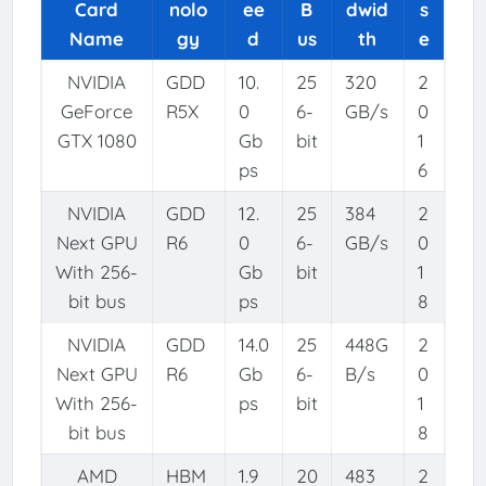
Card
nolo
ee
B
dwid
s
Name
gy
d
us
th
e
NVIDIA
GDD
10.
25
320
2
GeForce
R5X
0
6-
GB/s
0
GTX 1080
Gb
bit
1
ps
6
NVIDIA
GDD
12.
25
384
2
Next GPU
R6
0
6-
GB/s
0
With 256-
Gb
bit
1
bit bus
ps
8
NVIDIA
GDD
14.0
25
448G
2
Next GPU
R6
Gb
6-
B/s
0
With 256-
ps
bit
1
bit bus
8
AMD
HBM
1.9
20
483
2