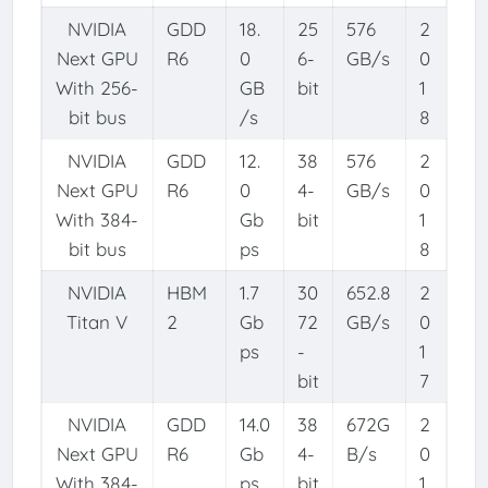
NVIDIA
GDD
18.
25
576
2
Next GPU
R6
0
6-
GB/s
0
With 256-
GB
bit
1
bit bus
/s
8
NVIDIA
GDD
12.
38
576
2
Next GPU
R6
0
4-
GB/s
0
With 384-
Gb
bit
1
bit bus
ps
8
NVIDIA
HBM
1.7
30
652.8
2
Titan V
2
Gb
72
GB/s
0
ps
-
1
bit
7
NVIDIA
GDD
14.0
38
672G
2
Next GPU
R6
Gb
4-
B/s
0
With 384-
ps
bit
1