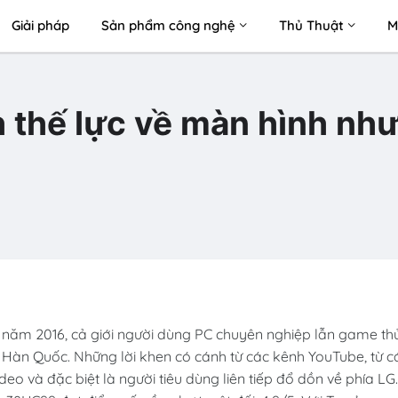
Giải pháp
Sản phẩm công nghệ
Thủ Thuật
M
h thế lực về màn hình như
 năm 2016, cả giới người dùng PC chuyên nghiệp lẫn game th
ừ Hàn Quốc. Những lời khen có cánh từ các kênh YouTube, từ c
o và đặc biệt là người tiêu dùng liên tiếp đổ dồn về phía LG.