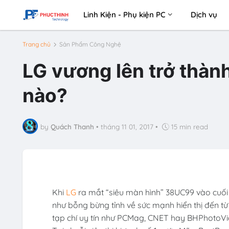
Linh Kiện - Phụ kiện PC
Dịch vụ
Trang chủ
Sản Phẩm Công Nghệ
LG vương lên trở thàn
nào?
by
Quách Thanh
•
tháng 11 01, 2017
•
15 min read
Khi
LG
ra mắt “siêu màn hình” 38UC99 vào cuối
như bỗng bừng tỉnh về sức mạnh hiển thị đến t
tạp chí uy tín như PCMag, CNET hay BHPhotoVide