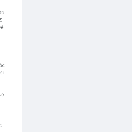
độ
PS
về
ở
ắc
ới
và
c