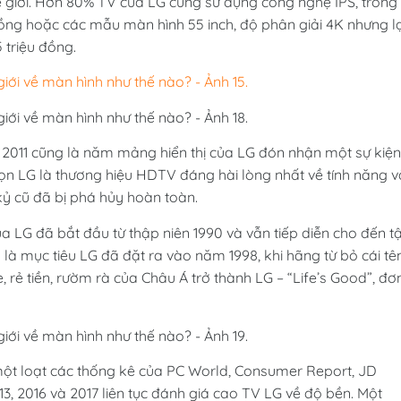
giới. Hơn 80% TV của LG cũng sử dụng công nghệ IPS, trong
đồng hoặc các mẫu màn hình 55 inch, độ phân giải 4K nhưng lạ
 triệu đồng.
 2011 cũng là năm mảng hiển thị của LG đón nhận một sự kiện
ọn LG là thương hiệu HDTV đáng hài lòng nhất về tính năng v
kỷ cũ đã bị phá hủy hoàn toàn.
 LG đã bắt đầu từ thập niên 1990 và vẫn tiếp diễn cho đến t
 là mục tiêu LG đã đặt ra vào năm 1998, khi hãng từ bỏ cái tê
rẻ tiền, rườm rà của Châu Á trở thành LG – “Life’s Good”, đơ
một loạt các thống kê của PC World, Consumer Report, JD
, 2016 và 2017 liên tục đánh giá cao TV LG về độ bền. Một