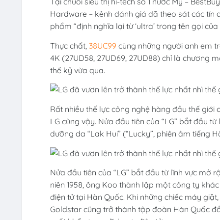
Tại chuỗi siêu thị hi-tech số 1 nước Mỹ – BestBu
Hardware – kênh đánh giá đã theo sát các tín đồ
phẩm “định nghĩa lại từ ‘ultra’ trong tên gọi c
Thực chất,
38UC99
cùng những người anh em tr
4K (27UD58, 27UD69, 27UD88) chỉ là chương mớ
thế kỷ vừa qua.
Rất nhiều thế lực công nghệ hàng đầu thế giới 
LG cũng vậy. Nửa đầu tiên của “LG” bắt đầu từ
dưỡng da “Lak Hui” (“Lucky”, phiên âm tiếng H
Nửa đầu tiên của “LG” bắt đầu từ lĩnh vực mở 
niên 1958, ông Koo thành lập một công ty khác
điện tử tại Hàn Quốc. Khi những chiếc máy giặt, 
Goldstar cũng trở thành tập đoàn Hàn Quốc đầu 