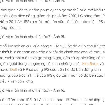
 thời gian hiển thị nhằm phục vụ cho game thủ, vừa mở khẩu 
tiết kiệm điện năng, giảm chi phí. Năm 2010, LG nâng tầm I
 Năm 2011, AH-IPS ra mắt, một lần nữa cải thiện toàn diện IPS 
ăng tiêu thụ.
 nỗ lực nghiên cứu của công ty Hàn Quốc đã giúp cho IPS tr
thiết bị điện toán cao cấp đòi hỏi độ chính xác cao về màu s
họa, web), phim ảnh và gaming. Ngay đến cả Apple cũng cần t
o giới người dùng chuyên nghiệp cho những chiếc
MacBook
và
enovo,
Dell
và HP sử dụng IPS của LG nhờ độ bền đáng kinh
ường, cấu trúc tinh thể của IPS giúp tấm màn có độ bền cao 
điều khiển cảm ứng.
 cầu. Tấm màn IPS từ LG là chìa khóa để iPhone có thể tiếp tụ