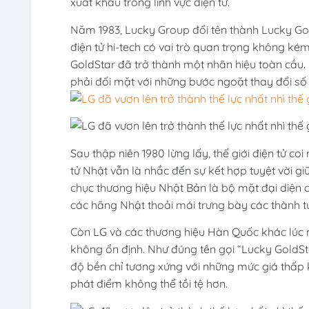
xuất khẩu trong lĩnh vực điện tử.
Năm 1983, Lucky Group đổi tên thành Lucky Go
điện tử hi-tech có vai trò quan trọng không ké
GoldStar đã trở thành một nhãn hiệu toàn cầu
phải đối mặt với những bước ngoặt thay đổi số
Sau thập niên 1980 lừng lấy, thế giới điện tử c
tử Nhật vẫn là nhắc đến sự kết hợp tuyệt vời g
chục thương hiệu Nhật Bản là bộ mặt đại diện c
các hãng Nhật thoải mái trưng bày các thành tự
Còn LG và các thương hiệu Hàn Quốc khác lúc n
không ổn định. Như đúng tên gọi “Lucky GoldSta
độ bền chỉ tương xứng với những mức giá thấp
phát điểm không thể tồi tệ hơn.