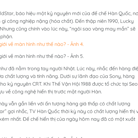
ldStar, báo hiệu một kỷ nguyên mới của đế chế Hàn Quốc, nơ
m gì công nghiệp nặng (hóa chất). Đến thập niên 1990, Lucky
. Nhưng cũng chính vào lúc này, “ngôi sao vàng may mắn” sẽ
 phận.
oi như đã nằm trong tay người Nhật. Lúc này, nhắc đến hàng đi
iữa chất lượng và tính năng. Dưới sự lãnh đạo của Sony, hàng
ho kỷ nguyên CRT. Khi Thế Vận Hội 1988 được tổ chức tại Seou
u về công nghệ hiển thị trước mặt người Hàn.
ày vẫn gắn liền với ấn tượng hàng giá thấp có chất lượng
r” gợi nhắc, TV Hàn Quốc thời kỳ này có chất lượng hiển thị 
 kém nhất. Đế chế hiển thị của ngày hôm nay đã có một xuất