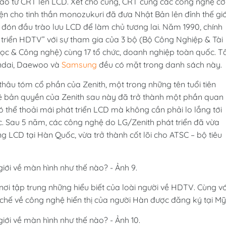
giao từ CRT lên LCD. Xét cho cùng, CRT cùng các công nghệ cơ
iện cho tinh thần monozukuri đã đưa Nhật Bản lên đỉnh thế giớ
đón đầu trào lưu LCD để làm chủ tương lai. Năm 1990, chính
triển HDTV” với sự tham gia của 3 bộ (Bộ Công Nghiệp & Tài
ọc & Công nghệ) cùng 17 tổ chức, doanh nghiệp toàn quốc. T
undai, Daewoo và
Samsung
đều có mặt trong danh sách này.
 thâu tóm cổ phần của Zenith, một trong những tên tuổi tiên
hệ bản quyền của Zenith sau này đã trở thành một phần quan
ó thể thoải mái phát triển LCD mà không cần phải lo lắng tới
c. Sau 5 năm, các công nghệ do LG/Zenith phát triển đã vừa
LCD tại Hàn Quốc, vừa trở thành cốt lõi cho ATSC – bộ tiêu
 nơi tập trung những hiểu biết của loài người về HDTV. Cùng vớ
hế về công nghệ hiển thị của người Hàn được đăng ký tại Mỹ