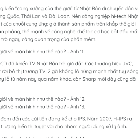
ng kiến “công xưởng của thế giới” từ Nhật Bản di chuyển dần v
ung Quốc, Thái Lan và Đài Loan. Nền công nghiệp hi-tech Nhậ
t của chuỗi cung ứng: giá thành sản phẩm trên khắp thế giới
san phẳng, thế mạnh về công nghệ chế tác cơ học bắt đầu mấ
i trò ngày càng quan trọng của phần mềm.
LCD đã khiến TV Nhật Bản trả giá đắt. Các thương hiệu JVC,
ượt rời bỏ thị trường TV. 2 gã khổng lồ hùng mạnh nhất tuy sốn
ony lỗ từ năm này qua năm khác, còn Sharp mới đây cũng đã
t đem đến các cải tiến đáng kể cho IPS. Năm 2007, H-IPS ra
 lượng hiển thị tuyệt vời cho nhóm người dùng xử lý ảnh.