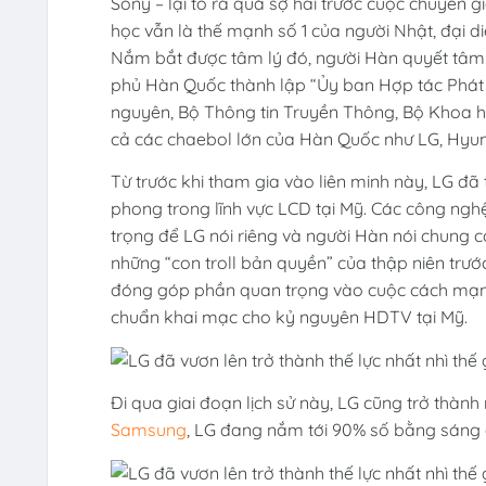
Sony – lại tỏ ra quá sợ hãi trước cuộc chuyển 
học vẫn là thế mạnh số 1 của người Nhật, đại d
Nắm bắt được tâm lý đó, người Hàn quyết tâm 
phủ Hàn Quốc thành lập “Ủy ban Hợp tác Phát 
nguyên, Bộ Thông tin Truyền Thông, Bộ Khoa h
cả các chaebol lớn của Hàn Quốc như LG, Hy
Từ trước khi tham gia vào liên minh này, LG đã
phong trong lĩnh vực LCD tại Mỹ. Các công ng
trọng để LG nói riêng và người Hàn nói chung c
những “con troll bản quyền” của thập niên trướ
đóng góp phần quan trọng vào cuộc cách mạng 
chuẩn khai mạc cho kỷ nguyên HDTV tại Mỹ.
Đi qua giai đoạn lịch sử này, LG cũng trở thành
Samsung
, LG đang nắm tới 90% số bằng sáng c