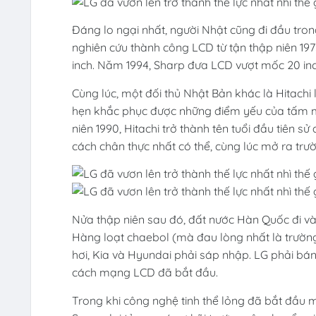
Đáng lo ngại nhất, người Nhật cũng đi đầu tro
nghiên cứu thành công LCD từ tận thập niên 19
inch. Năm 1994, Sharp đưa LCD vượt mốc 20 inch
Cùng lúc, một đối thủ Nhật Bản khác là Hitachi
hẹn khắc phục được những điểm yếu của tấm m
niên 1990, Hitachi trở thành tên tuổi đầu tiên 
cách chân thực nhất có thể, cùng lúc mở ra tr
Nửa thập niên sau đó, đất nước Hàn Quốc đi vào
Hàng loạt chaebol (mà đau lòng nhất là trườ
hơi, Kia và Hyundai phải sáp nhập. LG phải bán
cách mạng LCD đã bắt đầu.
Trong khi công nghệ tinh thể lỏng đã bắt đầu m