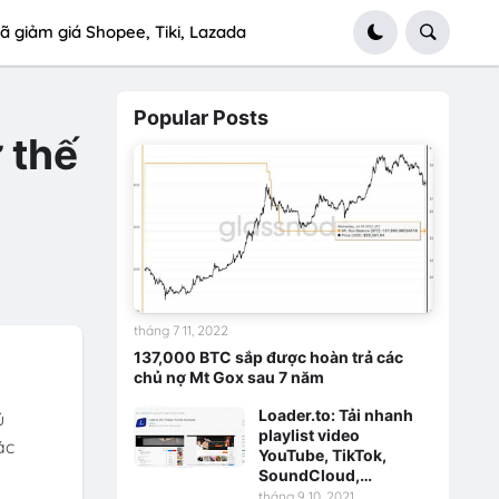
ã giảm giá Shopee, Tiki, Lazada
Popular Posts
 thế
tháng 7 11, 2022
137,000 BTC sắp được hoàn trả các
chủ nợ Mt Gox sau 7 năm
Loader.to: Tải nhanh
ủ
playlist video
ác
YouTube, TikTok,
SoundCloud,…
tháng 9 10, 2021