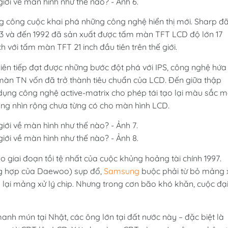
ng công cuộc khai phá những công nghệ hiển thị mới. Sharp đ
73 và đến 1992 đã sản xuất được tấm màn TFT LCD độ lớn 17
 với tấm màn TFT 21 inch đầu tiên trên thế giới.
 liên tiếp đạt được những bước đột phá với IPS, công nghệ hứa
àn TN vốn đã trở thành tiêu chuẩn của LCD. Đến giữa thập
sử dụng công nghệ active-matrix cho phép tái tạo lại màu sắc m
ường nhìn rộng chưa từng có cho màn hình LCD.
 giai đoạn tồi tệ nhất của cuộc khủng hoảng tài chính 1997.
ng hợp của Daewoo) sụp đổ,
Samsung
buộc phải từ bỏ mảng 
 lại mảng xử lý chip. Nhưng trong cơn bão khó khăn, cuộc đạ
anh mún tại Nhật, các ông lớn tại đất nước này – đặc biệt là