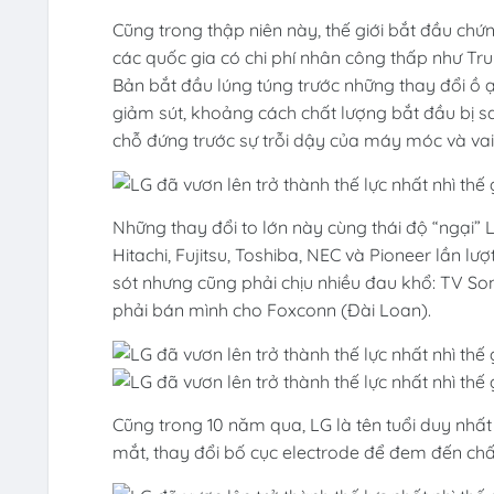
Cũng trong thập niên này, thế giới bắt đầu chứ
các quốc gia có chi phí nhân công thấp như Tr
Bản bắt đầu lúng túng trước những thay đổi ồ ạ
giảm sút, khoảng cách chất lượng bắt đầu bị 
chỗ đứng trước sự trỗi dậy của máy móc và va
Những thay đổi to lớn này cùng thái độ “ngại” 
Hitachi, Fujitsu, Toshiba, NEC và Pioneer lần l
sót nhưng cũng phải chịu nhiều đau khổ: TV S
phải bán mình cho Foxconn (Đài Loan).
Cũng trong 10 năm qua, LG là tên tuổi duy nhấ
mắt, thay đổi bố cục electrode để đem đến chất