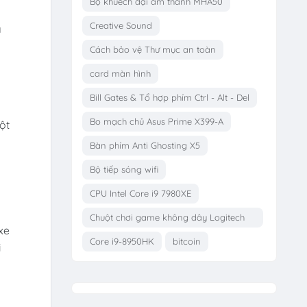
Bộ khuếch đại âm thanh MHA50
Creative Sound
ã
Cách bảo vệ Thư mục an toàn
card màn hình
Bill Gates & Tổ hợp phím Ctrl - Alt - Del
Bo mạch chủ Asus Prime X399-A
ột
Bàn phím Anti Ghosting X5
Bộ tiếp sóng wifi
CPU Intel Core i9 7980XE
Chuột chơi game không dây Logitech
xe
G703
Core i9-8950HK
bitcoin
i