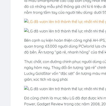
là mẫu smartphone cao cấp bán chạy nhất thế 
đó có những mẫu phổ thông giá chỉ từ 6 triệu 
nằm trong tầm tay của người tiêu dùng: dưới 55
Bên cạnh sự kiện hoàn thiện công nghệ AH-IPS,
quan trọng: 63.000 người dùng PCWorld lựa ch
độ bền. Ấn tượng “giá rẻ, nhanh hỏng” của thế 
Thực chất, con đường chinh phục người dùng của
ngày hôm nay. Thay đổi ấn tượng ‘giá rẻ” chính
Lucky GoldStar vốn “đặc sệt” ấn tượng màu mè, 
giản, xúc tích và quý phái.
Đó cũng chính là mục tiêu LG đã đạt được khi 
Power, Gadget Review trong các năm 2008, 2013