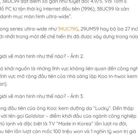
y, 38UC99 đạt điểm số gần như tuyệt đối: 4.9/5. Với Tom’s
 PC từ tận thời kỳ Internet đầu tiên (1996), 38UC99 là sản
ủa danh mục màn hình ultra-wide”.
ong series ultra-wide như
34UC79G
, 29UM59 hay bộ ba 27 inc
i nhất trong một đế chế hiển thị đã được xây dựng trong nửa
có khởi nguồn là những lĩnh vực không liên quan đến công ngh
 lĩnh vực mở rộng đầu tiên của nhà sáng lập Koo In-hwoi: kem
àn).
rộng đầu tiên của ông Koo: kem dưỡng da “Lucky”. Đến thập
 với tên gọi Goldstar – điểm khởi đầu của ngành công nghiệp
tủ lạnh và đặc biệt là TV “Made in Korea” lần lượt ra đời,
tiên lần lượt cán mốc 100 triệu won và 1 nghìn tỷ won trị giá