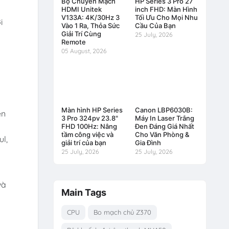
Bộ Chuyển Mạch
HP Series 3 Pro 27
HDMI Unitek
inch FHD: Màn Hình
V133A: 4K/30Hz 3
Tối Ưu Cho Mọi Nhu
i
Vào 1 Ra, Thỏa Sức
Cầu Của Bạn
Giải Trí Cùng
25 July, 2026
Remote
05 August, 2026
Màn hình HP Series
Canon LBP6030B:
ện
3 Pro 324pv 23.8"
Máy In Laser Trắng
FHD 100Hz: Nâng
Đen Đáng Giá Nhất
tầm công việc và
Cho Văn Phòng &
l,
giải trí của bạn
Gia Đình
25 July, 2026
25 July, 2026
và
Main Tags
CPU
Bo mạch chủ Z370