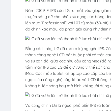
Năm 2009, E-IPS của LG ra mắt, vừa giúp giảm
truyền sáng để cho phép sử dụng các bóng đèn 
lên mức “Professional” với 1.07 tỷ màu (30-bit).
độ chính xác màu, độ phân giải cũng như điện n
Bằng cách này, LG đã mở ra kỷ nguyên IPS. Các
thành công nghệ LCD bắt buộc phải có trên các 
và sự cân đối giữa các nhu cầu công việc (đồ 
tấm màn IPS của LG để giữ vững vị thế số 1 ch
iMac. Các mẫu tablet lai laptop cao cấp của L
ngạc của công nghệ này: khác với LCD thông th
không bị lóe sáng hay mờ hình khi người dùng 
Và cũng chính LG là người phổ biến IPS ra toàn