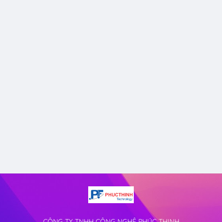
CÔNG TY TNHH CÔNG NGHỆ PHÚC THỊNH