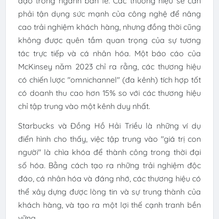
đạo trong ngành bán lẻ. Các thương hiệu sẽ cần
phải tận dụng sức mạnh của công nghệ để nâng
cao trải nghiệm khách hàng, nhưng đồng thời cũng
không được quên tầm quan trọng của sự tương
tác trực tiếp và cá nhân hóa. Một báo cáo của
McKinsey năm 2023 chỉ ra rằng, các thương hiệu
có chiến lược "omnichannel" (đa kênh) tích hợp tốt
có doanh thu cao hơn 15% so với các thương hiệu
chỉ tập trung vào một kênh duy nhất.
Starbucks và Đồng Hồ Hải Triều là những ví dụ
điển hình cho thấy, việc tập trung vào "giá trị con
người" là chìa khóa để thành công trong thời đại
số hóa. Bằng cách tạo ra những trải nghiệm độc
đáo, cá nhân hóa và đáng nhớ, các thương hiệu có
thể xây dựng được lòng tin và sự trung thành của
khách hàng, và tạo ra một lợi thế cạnh tranh bền
vững.