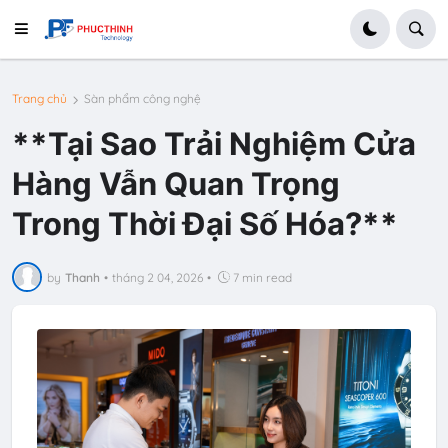
Trang chủ
Sàn phẩm công nghệ
**Tại Sao Trải Nghiệm Cửa
Hàng Vẫn Quan Trọng
Trong Thời Đại Số Hóa?**
by
Thanh
•
tháng 2 04, 2026
•
7 min read