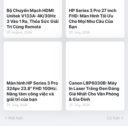
Bộ Chuyển Mạch HDMI
HP Series 3 Pro 27 inch
Unitek V133A: 4K/30Hz
FHD: Màn Hình Tối Ưu
3 Vào 1 Ra, Thỏa Sức Giải
Cho Mọi Nhu Cầu Của
Trí Cùng Remote
Bạn
05 August, 2026
25 July, 2026
Màn hình HP Series 3 Pro
Canon LBP6030B: Máy
324pv 23.8" FHD 100Hz:
In Laser Trắng Đen Đáng
Nâng tầm công việc và
Giá Nhất Cho Văn Phòng
giải trí của bạn
& Gia Đình
25 July, 2026
25 July, 2026
Mới hơn
Cũ hơn