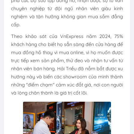
phá các bộ sưu tập đồng hồ, nhận được sự tư vấn
chuyên nghiệp từ đội ngũ nhân viên giàu kinh
nghiệm và tận hưởng không gian mua sắm đẳng
cấp.
Theo khảo sát của VnExpress năm 2024, 75%
khách hàng cho biết họ sẵn sàng đến cửa hàng để
mua đồng hồ thay vì mua online, vì họ muốn được
trực tiếp xem sản phẩm, thử đeo và nhận tư vấn từ
nhân viên bán hàng. Hải Triều đã nắm bắt được xu
hướng này và biến các showroom của mình thành
những "điểm chạm" cảm xúc đắt giá, nơi con người
và lòng chân thành là giá trị cốt lõi.