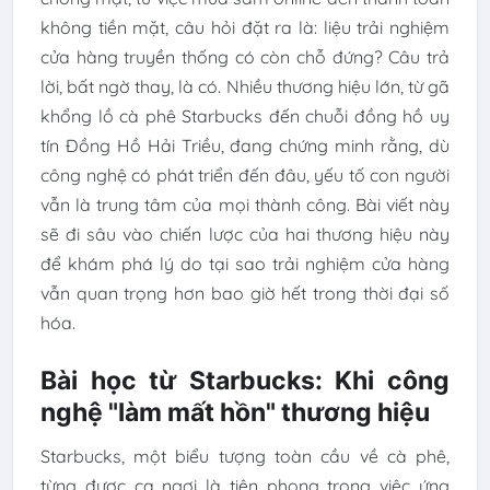
không tiền mặt, câu hỏi đặt ra là: liệu trải nghiệm
cửa hàng truyền thống có còn chỗ đứng? Câu trả
lời, bất ngờ thay, là có. Nhiều thương hiệu lớn, từ gã
khổng lồ cà phê Starbucks đến chuỗi đồng hồ uy
tín Đồng Hồ Hải Triều, đang chứng minh rằng, dù
công nghệ có phát triển đến đâu, yếu tố con người
vẫn là trung tâm của mọi thành công. Bài viết này
sẽ đi sâu vào chiến lược của hai thương hiệu này
để khám phá lý do tại sao trải nghiệm cửa hàng
vẫn quan trọng hơn bao giờ hết trong thời đại số
hóa.
Bài học từ Starbucks: Khi công
nghệ "làm mất hồn" thương hiệu
Starbucks, một biểu tượng toàn cầu về cà phê,
từng được ca ngợi là tiên phong trong việc ứng