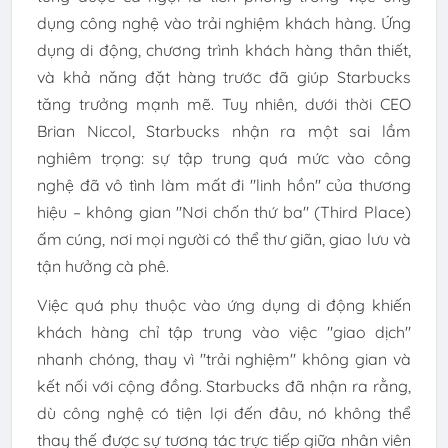
dụng công nghệ vào trải nghiệm khách hàng. Ứng
dụng di động, chương trình khách hàng thân thiết,
và khả năng đặt hàng trước đã giúp Starbucks
tăng trưởng mạnh mẽ. Tuy nhiên, dưới thời CEO
Brian Niccol, Starbucks nhận ra một sai lầm
nghiêm trọng: sự tập trung quá mức vào công
nghệ đã vô tình làm mất đi "linh hồn" của thương
hiệu – không gian "Nơi chốn thứ ba" (Third Place)
ấm cúng, nơi mọi người có thể thư giãn, giao lưu và
tận hưởng cà phê.
Việc quá phụ thuộc vào ứng dụng di động khiến
khách hàng chỉ tập trung vào việc "giao dịch"
nhanh chóng, thay vì "trải nghiệm" không gian và
kết nối với cộng đồng. Starbucks đã nhận ra rằng,
dù công nghệ có tiện lợi đến đâu, nó không thể
thay thế được sự tương tác trực tiếp giữa nhân viên