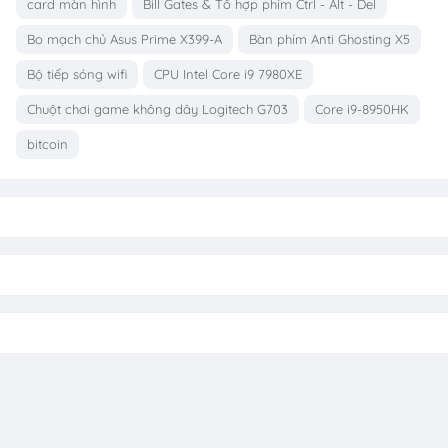
card màn hình
Bill Gates & Tổ hợp phím Ctrl - Alt - Del
Bo mạch chủ Asus Prime X399-A
Bàn phím Anti Ghosting X5
Bộ tiếp sóng wifi
CPU Intel Core i9 7980XE
Chuột chơi game không dây Logitech G703
Core i9-8950HK
bitcoin