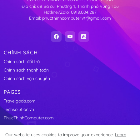
Địa chỉ: 68 Ba cu, Phường 1, Thành phố Vũng Tàu
Hotline/Zalo: 0918.004.287
Email: phucthinhcomputervt@gmail.com
CHÍNH SÁCH
Chính sách đổi trả
Chính sách thanh toán
Chính sách vận chuyển
PAGES
Travelgoda.com
Techsolution.vn
PhucThinhComputer.com
Our website uses cookies to improve your experience.
Learn