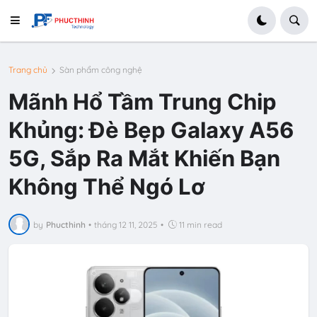
Trang chủ
Sàn phẩm công nghệ
Mãnh Hổ Tầm Trung Chip
Khủng: Đè Bẹp Galaxy A56
5G, Sắp Ra Mắt Khiến Bạn
Không Thể Ngó Lơ
by
Phucthinh
•
tháng 12 11, 2025
•
11 min read