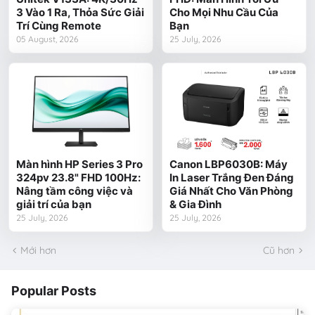
3 Vào 1 Ra, Thỏa Sức Giải
Cho Mọi Nhu Cầu Của
Trí Cùng Remote
Bạn
05 August, 2026
25 July, 2026
Màn hình HP Series 3 Pro
Canon LBP6030B: Máy
324pv 23.8" FHD 100Hz:
In Laser Trắng Đen Đáng
Nâng tầm công việc và
Giá Nhất Cho Văn Phòng
giải trí của bạn
& Gia Đình
25 July, 2026
25 July, 2026
Mới hơn
Cũ hơn
Popular Posts