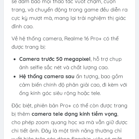
sẽ đảm bảo mọi thao tác vuốt chạm, cuộn
trang, và chuyển động trong game đều diễn ra
cực kỳ mượt mà, mang lại trải nghiệm thị giác
đỉnh cao.
Về hệ thống camera, Realme 16 Pro+ có thể
được trang bị:
Camera trước 50 megapixel
, hỗ trợ chụp
ảnh selfie sắc nét và chất lượng cao.
Hệ thống camera sau
ấn tượng, bao gồm
cảm biến chính độ phân giải cao, đi kèm với
ống kính góc siêu rộng hoặc tele.
Đặc biệt, phiên bản Pro+ có thể còn được trang
bị thêm
camera tele dạng kính tiềm vọng
,
cho phép zoom quang học xa mà vẫn giữ được
chi tiết ảnh. Đây là một tính năng thường chỉ
xuất hiện trên các dòng flagship, việc có mặt