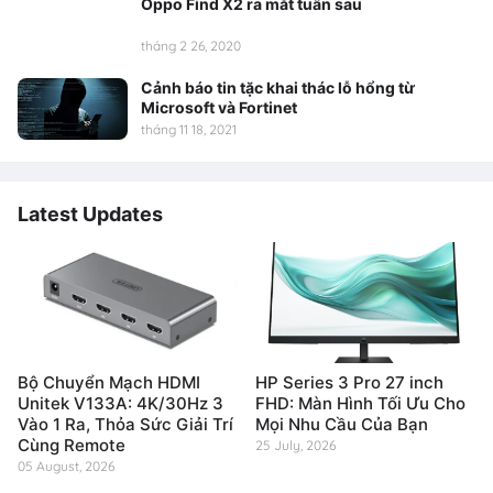
Oppo Find X2 ra mắt tuần sau
tháng 2 26, 2020
Cảnh báo tin tặc khai thác lỗ hổng từ
Microsoft và Fortinet
tháng 11 18, 2021
Latest Updates
Bộ Chuyển Mạch HDMI
HP Series 3 Pro 27 inch
Unitek V133A: 4K/30Hz 3
FHD: Màn Hình Tối Ưu Cho
Vào 1 Ra, Thỏa Sức Giải Trí
Mọi Nhu Cầu Của Bạn
Cùng Remote
25 July, 2026
05 August, 2026