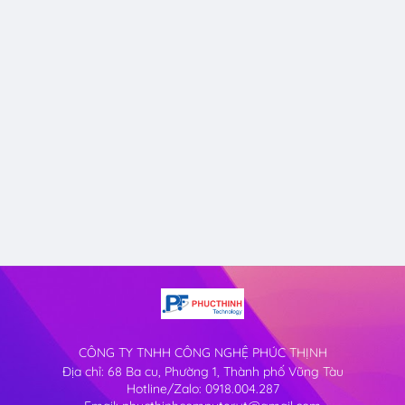
CÔNG TY TNHH CÔNG NGHỆ PHÚC THỊNH
Địa chỉ: 68 Ba cu, Phường 1, Thành phố Vũng Tàu
Hotline/Zalo: 0918.004.287