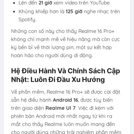
Lên đến
21 giờ
xem video trên YouTube.
Khủng khiếp hơn là
125 giờ
nghe nhạc trên
Spotify.
Những con số này cho thấy Realme 16 Pro+
không chỉ mạnh mẽ về hiệu năng mà còn cực
kỳ bền bỉ về thời lượng pin, một sự kết hợp
hoàn hảo cho người dùng di động.
Hệ Điều Hành Và Chính Sách Cập
Nhật: Luôn Đi Đầu Xu Hướng
Về phần mềm, Realme 16 Pro+ sẽ được cài đặt
sẵn hệ điều hành
Android 16
, được tùy biến
trên giao diện
Realme UI 7
. Việc đi kèm với
phiên bản Android mới nhất ngay từ khi ra
mắt cho thấy Realme luôn muốn mang đến
cho người dùng những trải nghiệm phần mềm