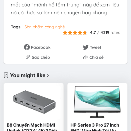
mắt của "mãnh hổ tầm trung" này để xem liệu
nó có thực sự làm nên chuyện hay không.
Tags:
Sàn phẩm công nghệ
4.7
/
4219
rates
Facebook
Tweet
Sao chép
Chia sẻ
You might like
Bộ Chuyển Mạch HDMI
HP Series 3 Pro 27 inch
Unitek V133A: 4K/30Hz
FHD: Màn Hình Tối Ưu