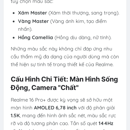
tùy chọn màu sắc:
Xám Master
(Xám thời thượng, sang trọng).
Vàng Master
(Vàng ánh kim, tạo điểm
nhấn).
Hồng Camellia
(Hồng dịu dàng, nữ tính).
Những màu sắc này không chỉ đáp ứng nhu
cầu thẩm mỹ đa dạng của người dùng mà còn
thể hiện sự tinh tế trong thiết kế của Realme.
Cấu Hình Chi Tiết: Màn Hình Sống
Động, Camera "Chất"
Realme 16 Pro+ được kỳ vọng sẽ sở hữu một
màn hình
AMOLED 6,78 inch
với độ phân giải
1.5K
, mang đến hình ảnh sắc nét, màu sắc rực
rỡ và độ tương phản cao. Tần số quét
144Hz