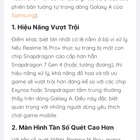
phiên bản tương tự trong dòng Galaxy A của
Samsung
).
1. Hiệu Năng Vượt Trội
Điểm khác biệt lớn nhất có lẽ nằm ở bộ vi xử lý.
Nếu Realme 16 Pro+ thực sự trang bị một con
chip Snapdragon cao cấp hơn hẳn
Snapdragon 7 Gen 4 (hoặc tương đương), thì
hiệu năng xử lý, khả năng đồ họa và tối ưu
game sẽ vượt trội hơn đáng kể so với các chip
Exynos hoặc Snapdragon tầm trung thường
thấy trên dòng Galaxy A. Điều này đặc biệt
quan trọng với những người dùng yêu thích
chơi game mobile.
2. Màn Hình Tần Số Quét Cao Hơn
Với tần số quét 144Hz, Realme 16 Pro+ mang