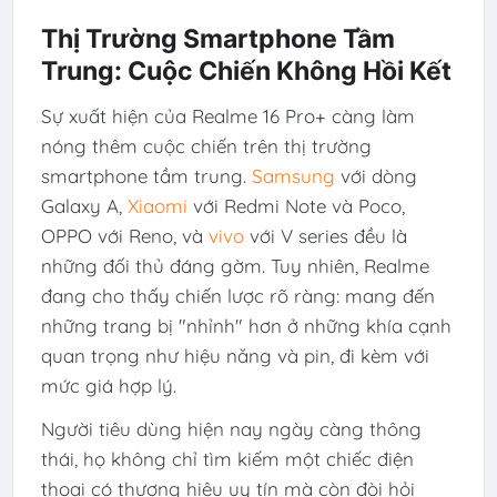
Thị Trường Smartphone Tầm
Trung: Cuộc Chiến Không Hồi Kết
Sự xuất hiện của Realme 16 Pro+ càng làm
nóng thêm cuộc chiến trên thị trường
smartphone tầm trung.
Samsung
với dòng
Galaxy A,
Xiaomi
với Redmi Note và Poco,
OPPO với Reno, và
vivo
với V series đều là
những đối thủ đáng gờm. Tuy nhiên, Realme
đang cho thấy chiến lược rõ ràng: mang đến
những trang bị "nhỉnh" hơn ở những khía cạnh
quan trọng như hiệu năng và pin, đi kèm với
mức giá hợp lý.
Người tiêu dùng hiện nay ngày càng thông
thái, họ không chỉ tìm kiếm một chiếc điện
thoại có thương hiệu uy tín mà còn đòi hỏi