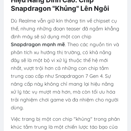
Hiệu Năng Đỉnh Cao: Chip
Snapdragon "Khủng" Lên Ngôi
Dù Realme vẫn giữ kín thông tin về chipset cụ
thể, nhưng những đoạn teaser đã ngầm khẳng
định máy sẽ sử dụng một con chip
Snapdragon mạnh mẽ
. Theo các nguồn tin và
phân tích xu hướng thị trường, có khả năng
đây sẽ là một bộ vi xử lý thuộc thế hệ mới
nhất, vượt trội hơn cả những con chip tầm
trung cao cấp như Snapdragon 7 Gen 4. Sự
nâng cấp này không chỉ mang lại hiệu năng
xử lý tác vụ mượt mà hơn, mà còn tối ưu hóa
trải nghiệm chơi game và đa nhiệm cho người
dùng.
Việc trang bị một con chip "khủng" trong phân
khúc tầm trung là một chiến lược táo bạo của