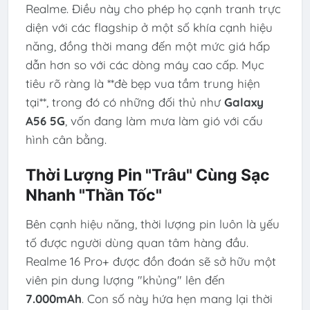
Realme. Điều này cho phép họ cạnh tranh trực
diện với các flagship ở một số khía cạnh hiệu
năng, đồng thời mang đến một mức giá hấp
dẫn hơn so với các dòng máy cao cấp. Mục
tiêu rõ ràng là **đè bẹp vua tầm trung hiện
tại**, trong đó có những đối thủ như
Galaxy
A56 5G
, vốn đang làm mưa làm gió với cấu
hình cân bằng.
Thời Lượng Pin "Trâu" Cùng Sạc
Nhanh "Thần Tốc"
Bên cạnh hiệu năng, thời lượng pin luôn là yếu
tố được người dùng quan tâm hàng đầu.
Realme 16 Pro+ được đồn đoán sẽ sở hữu một
viên pin dung lượng "khủng" lên đến
7.000mAh
. Con số này hứa hẹn mang lại thời