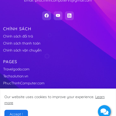
Email: phucthinhcomputervt@gmail.com
CHÍNH SÁCH
Chính sách đổi trả
Chính sách thanh toán
Chính sách vận chuyển
PAGES
Travelgoda.com
Techsolution.vn
PhucThinhComputer.com
Our website uses cookies to improve your experience.
Learn
more
@2011-2025 Linhkienmaytinhvungtau.com
Accept !
Home
About
Contact
Site Map