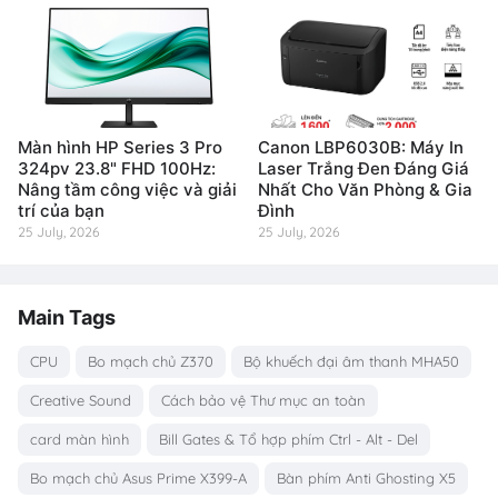
Màn hình HP Series 3 Pro
Canon LBP6030B: Máy In
324pv 23.8" FHD 100Hz:
Laser Trắng Đen Đáng Giá
Nâng tầm công việc và giải
Nhất Cho Văn Phòng & Gia
trí của bạn
Đình
25 July, 2026
25 July, 2026
Main Tags
CPU
Bo mạch chủ Z370
Bộ khuếch đại âm thanh MHA50
Creative Sound
Cách bảo vệ Thư mục an toàn
card màn hình
Bill Gates & Tổ hợp phím Ctrl - Alt - Del
Bo mạch chủ Asus Prime X399-A
Bàn phím Anti Ghosting X5