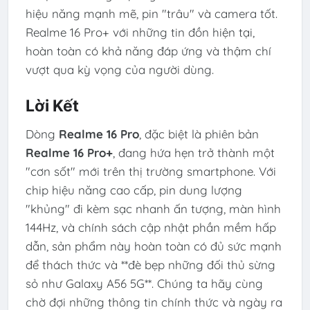
hiệu năng mạnh mẽ, pin "trâu" và camera tốt.
Realme 16 Pro+ với những tin đồn hiện tại,
hoàn toàn có khả năng đáp ứng và thậm chí
vượt qua kỳ vọng của người dùng.
Lời Kết
Dòng
Realme 16 Pro
, đặc biệt là phiên bản
Realme 16 Pro+
, đang hứa hẹn trở thành một
"cơn sốt" mới trên thị trường smartphone. Với
chip hiệu năng cao cấp, pin dung lượng
"khủng" đi kèm sạc nhanh ấn tượng, màn hình
144Hz, và chính sách cập nhật phần mềm hấp
dẫn, sản phẩm này hoàn toàn có đủ sức mạnh
để thách thức và **đè bẹp những đối thủ sừng
sỏ như Galaxy A56 5G**. Chúng ta hãy cùng
chờ đợi những thông tin chính thức và ngày ra