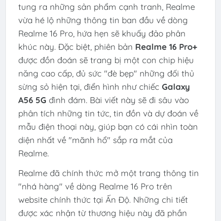
tung ra những sản phẩm cạnh tranh, Realme
vừa hé lộ những thông tin ban đầu về dòng
Realme 16 Pro, hứa hẹn sẽ khuấy đảo phân
khúc này. Đặc biệt, phiên bản
Realme 16 Pro+
được đồn đoán sẽ trang bị một con chip hiệu
năng cao cấp, đủ sức "đè bẹp" những đối thủ
sừng sỏ hiện tại, điển hình như chiếc
Galaxy
A56 5G
đình đám. Bài viết này sẽ đi sâu vào
phân tích những tin tức, tin đồn và dự đoán về
mẫu điện thoại này, giúp bạn có cái nhìn toàn
diện nhất về "mãnh hổ" sắp ra mắt của
Realme.
Realme đã chính thức mở một trang thông tin
"nhá hàng" về dòng Realme 16 Pro trên
website chính thức tại Ấn Độ. Những chi tiết
được xác nhận từ thương hiệu này đã phần