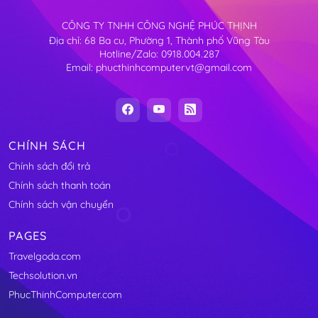
CÔNG TY TNHH CÔNG NGHỆ PHÚC THỊNH
Địa chỉ: 68 Ba cu, Phường 1, Thành phố Vũng Tàu
Hotline/Zalo: 0918.004.287
Email: phucthinhcomputervt@gmail.com
CHÍNH SÁCH
Chính sách đổi trả
Chính sách thanh toán
Chính sách vận chuyển
PAGES
Travelgoda.com
Techsolution.vn
PhucThinhComputer.com