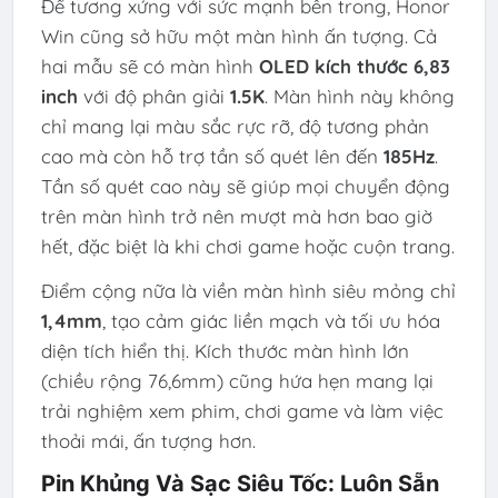
Để tương xứng với sức mạnh bên trong, Honor
Win cũng sở hữu một màn hình ấn tượng. Cả
hai mẫu sẽ có màn hình
OLED kích thước 6,83
inch
với độ phân giải
1.5K
. Màn hình này không
chỉ mang lại màu sắc rực rỡ, độ tương phản
cao mà còn hỗ trợ tần số quét lên đến
185Hz
.
Tần số quét cao này sẽ giúp mọi chuyển động
trên màn hình trở nên mượt mà hơn bao giờ
hết, đặc biệt là khi chơi game hoặc cuộn trang.
Điểm cộng nữa là viền màn hình siêu mỏng chỉ
1,4mm
, tạo cảm giác liền mạch và tối ưu hóa
diện tích hiển thị. Kích thước màn hình lớn
(chiều rộng 76,6mm) cũng hứa hẹn mang lại
trải nghiệm xem phim, chơi game và làm việc
thoải mái, ấn tượng hơn.
Pin Khủng Và Sạc Siêu Tốc: Luôn Sẵn