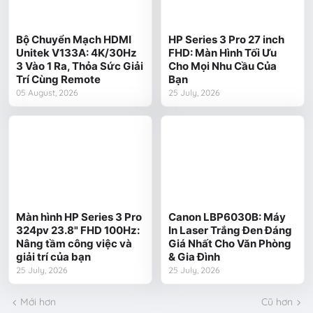
Bộ Chuyển Mạch HDMI
HP Series 3 Pro 27 inch
Unitek V133A: 4K/30Hz
FHD: Màn Hình Tối Ưu
3 Vào 1 Ra, Thỏa Sức Giải
Cho Mọi Nhu Cầu Của
Trí Cùng Remote
Bạn
05 August, 2026
25 July, 2026
Màn hình HP Series 3 Pro
Canon LBP6030B: Máy
324pv 23.8" FHD 100Hz:
In Laser Trắng Đen Đáng
Nâng tầm công việc và
Giá Nhất Cho Văn Phòng
giải trí của bạn
& Gia Đình
25 July, 2026
25 July, 2026
Mới hơn
Cũ hơn