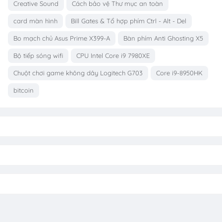
Creative Sound
Cách bảo vệ Thư mục an toàn
card màn hình
Bill Gates & Tổ hợp phím Ctrl - Alt - Del
Bo mạch chủ Asus Prime X399-A
Bàn phím Anti Ghosting X5
Bộ tiếp sóng wifi
CPU Intel Core i9 7980XE
Chuột chơi game không dây Logitech G703
Core i9-8950HK
bitcoin