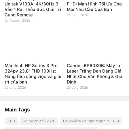
Unitek V133A: 4K/30Hz 3
FHD: Màn Hình Tối Ưu Cho
Vào 1 Ra, Thỏa Sức Giải Trí
Mọi Nhu Cầu Của Bạn
Cùng Remote
25 July, 2026
05 August, 2026
Màn hình HP Series 3 Pro
Canon LBP6030B: Máy In
324pv 23.8" FHD 100Hz:
Laser Trắng Đen Đáng Giá
Nâng tầm công việc và giải
Nhất Cho Văn Phòng & Gia
trí của bạn
Đình
25 July, 2026
25 July, 2026
Main Tags
CPU
Bo mạch chủ Z370
Bộ khuếch đại âm thanh MHA50