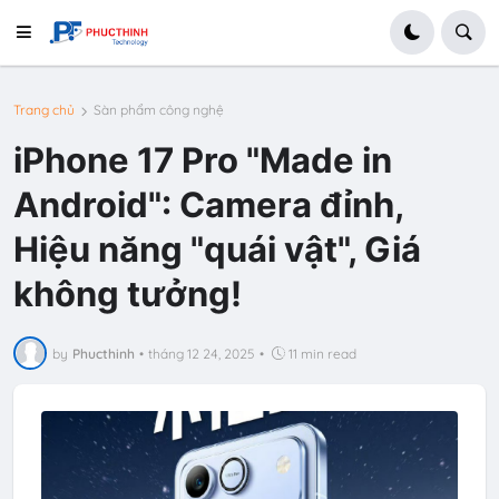
Trang chủ
Sàn phẩm công nghệ
iPhone 17 Pro "Made in
Android": Camera đỉnh,
Hiệu năng "quái vật", Giá
không tưởng!
by
Phucthinh
•
tháng 12 24, 2025
•
11 min read