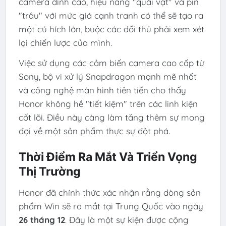
camera đỉnh cao, hiệu năng "quái vật" và pin
"trâu" với mức giá cạnh tranh có thể sẽ tạo ra
một cú hích lớn, buộc các đối thủ phải xem xét
lại chiến lược của mình.
Việc sử dụng các cảm biến camera cao cấp từ
Sony, bộ vi xử lý Snapdragon mạnh mẽ nhất
và công nghệ màn hình tiên tiến cho thấy
Honor không hề "tiết kiệm" trên các linh kiện
cốt lõi. Điều này càng làm tăng thêm sự mong
đợi về một sản phẩm thực sự đột phá.
Thời Điểm Ra Mắt Và Triển Vọng
Thị Trường
Honor đã chính thức xác nhận rằng dòng sản
phẩm Win sẽ ra mắt tại Trung Quốc vào ngày
26 tháng 12
. Đây là một sự kiện được cộng