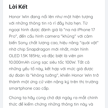
Lời Kết
Honor Win đang nổi lên như một hiện tượng
với những thông tin rò rỉ đầy hứa hẹn. Từ
ngoại hình được đánh giá là "na ná iPhone 17
Pro", đến cấu hình camera "khủng" với cảm
biến Sony chất lượng cao, hiệu năng "quái vật"
nhờ chip Snapdragon mới nhất, màn hình
OLED 1.5K 185Hz, và đặc biệt là viên pin
10.000mAh cùng sạc siêu tốc 100W. Tất cả
những yếu tố này, kết hợp với mức giá được
dự đoán là "không tưởng", khiến Honor Win trở
thành một ứng cử viên nặng ký trên thị trường
smartphone cao cấp.
Chúng ta hãy cùng chờ đợi ngày ra mắt chính
thức để kiểm chứng những thông tin này và