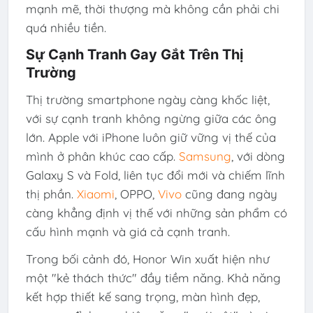
mạnh mẽ, thời thượng mà không cần phải chi
quá nhiều tiền.
Sự Cạnh Tranh Gay Gắt Trên Thị
Trường
Thị trường smartphone ngày càng khốc liệt,
với sự cạnh tranh không ngừng giữa các ông
lớn. Apple với iPhone luôn giữ vững vị thế của
mình ở phân khúc cao cấp.
Samsung
, với dòng
Galaxy S và Fold, liên tục đổi mới và chiếm lĩnh
thị phần.
Xiaomi
, OPPO,
Vivo
cũng đang ngày
càng khẳng định vị thế với những sản phẩm có
cấu hình mạnh và giá cả cạnh tranh.
Trong bối cảnh đó, Honor Win xuất hiện như
một "kẻ thách thức" đầy tiềm năng. Khả năng
kết hợp thiết kế sang trọng, màn hình đẹp,