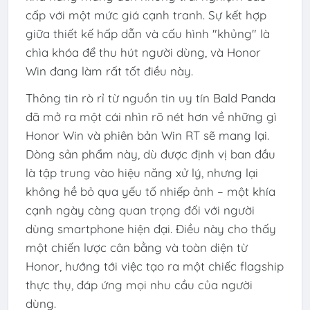
cấp với một mức giá cạnh tranh. Sự kết hợp
giữa thiết kế hấp dẫn và cấu hình "khủng" là
chìa khóa để thu hút người dùng, và Honor
Win đang làm rất tốt điều này.
Thông tin rò rỉ từ nguồn tin uy tín Bald Panda
đã mở ra một cái nhìn rõ nét hơn về những gì
Honor Win và phiên bản Win RT sẽ mang lại.
Dòng sản phẩm này, dù được định vị ban đầu
là tập trung vào hiệu năng xử lý, nhưng lại
không hề bỏ qua yếu tố nhiếp ảnh – một khía
cạnh ngày càng quan trọng đối với người
dùng smartphone hiện đại. Điều này cho thấy
một chiến lược cân bằng và toàn diện từ
Honor, hướng tới việc tạo ra một chiếc flagship
thực thụ, đáp ứng mọi nhu cầu của người
dùng.