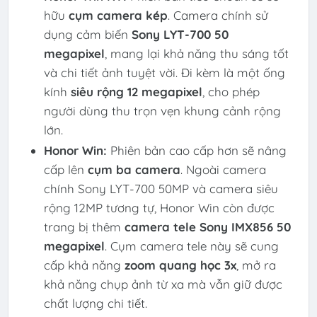
hữu
cụm camera kép
. Camera chính sử
dụng cảm biến
Sony LYT-700 50
megapixel
, mang lại khả năng thu sáng tốt
và chi tiết ảnh tuyệt vời. Đi kèm là một ống
kính
siêu rộng 12 megapixel
, cho phép
người dùng thu trọn vẹn khung cảnh rộng
lớn.
Honor Win:
Phiên bản cao cấp hơn sẽ nâng
cấp lên
cụm ba camera
. Ngoài camera
chính Sony LYT-700 50MP và camera siêu
rộng 12MP tương tự, Honor Win còn được
trang bị thêm
camera tele Sony IMX856 50
megapixel
. Cụm camera tele này sẽ cung
cấp khả năng
zoom quang học 3x
, mở ra
khả năng chụp ảnh từ xa mà vẫn giữ được
chất lượng chi tiết.