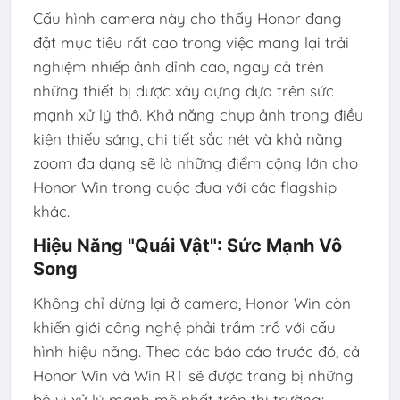
Cấu hình camera này cho thấy Honor đang
đặt mục tiêu rất cao trong việc mang lại trải
nghiệm nhiếp ảnh đỉnh cao, ngay cả trên
những thiết bị được xây dựng dựa trên sức
mạnh xử lý thô. Khả năng chụp ảnh trong điều
kiện thiếu sáng, chi tiết sắc nét và khả năng
zoom đa dạng sẽ là những điểm cộng lớn cho
Honor Win trong cuộc đua với các flagship
khác.
Hiệu Năng "Quái Vật": Sức Mạnh Vô
Song
Không chỉ dừng lại ở camera, Honor Win còn
khiến giới công nghệ phải trầm trồ với cấu
hình hiệu năng. Theo các báo cáo trước đó, cả
Honor Win và Win RT sẽ được trang bị những
bộ vi xử lý mạnh mẽ nhất trên thị trường: