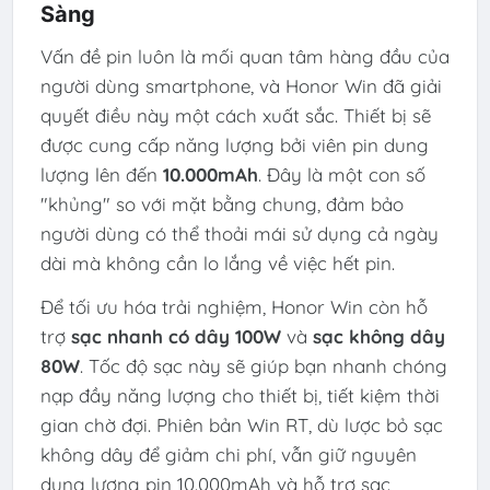
Sàng
Vấn đề pin luôn là mối quan tâm hàng đầu của
người dùng smartphone, và Honor Win đã giải
quyết điều này một cách xuất sắc. Thiết bị sẽ
được cung cấp năng lượng bởi viên pin dung
lượng lên đến
10.000mAh
. Đây là một con số
"khủng" so với mặt bằng chung, đảm bảo
người dùng có thể thoải mái sử dụng cả ngày
dài mà không cần lo lắng về việc hết pin.
Để tối ưu hóa trải nghiệm, Honor Win còn hỗ
trợ
sạc nhanh có dây 100W
và
sạc không dây
80W
. Tốc độ sạc này sẽ giúp bạn nhanh chóng
nạp đầy năng lượng cho thiết bị, tiết kiệm thời
gian chờ đợi. Phiên bản Win RT, dù lược bỏ sạc
không dây để giảm chi phí, vẫn giữ nguyên
dung lượng pin 10.000mAh và hỗ trợ sạc