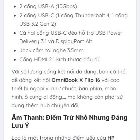
2 cổng USB-A (10Gbps)
2 cổng USB-C (1 cổng Thunderbolt 4, 1 cổng
USB 3.2 Gen 2)
Cả hai cổng USB-C đều hỗ trợ USB Power
Delivery 3.1 và DisplayPort Alt
Jack cắm tai nghe 3.5mm
Cổng HDMI 2.1 kích thước đầy đủ
Với số lượng cổng kết nối đa dạng, bạn có thể
dễ dàng kết nối
OmniBook X Flip 16
với các
thiết bị ngoại vi như chuột, bàn phím, màn
hình, ổ cứng di động,... mà không cần phải sử
dụng thêm hub chuyển đổi.
Âm Thanh: Điểm Trừ Nhỏ Nhưng Đáng
Lưu Ý
Loa là một trong những điểm yếu của
HP