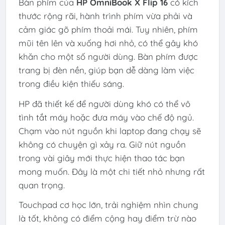
Bàn phím của
HP OmniBook X Flip 16
có kích
thước rộng rãi, hành trình phím vừa phải và
cảm giác gõ phím thoải mái. Tuy nhiên, phím
mũi tên lên và xuống hơi nhỏ, có thể gây khó
khăn cho một số người dùng. Bàn phím được
trang bị đèn nền, giúp bạn dễ dàng làm việc
trong điều kiện thiếu sáng.
HP đã thiết kế để người dùng khó có thể vô
tình tắt máy hoặc đưa máy vào chế độ ngủ.
Chạm vào nút nguồn khi laptop đang chạy sẽ
không có chuyện gì xảy ra. Giữ nút nguồn
trong vài giây mới thực hiện thao tác bạn
mong muốn. Đây là một chi tiết nhỏ nhưng rất
quan trọng.
Touchpad cơ học lớn, trải nghiệm nhìn chung
là tốt, không có điểm cộng hay điểm trừ nào