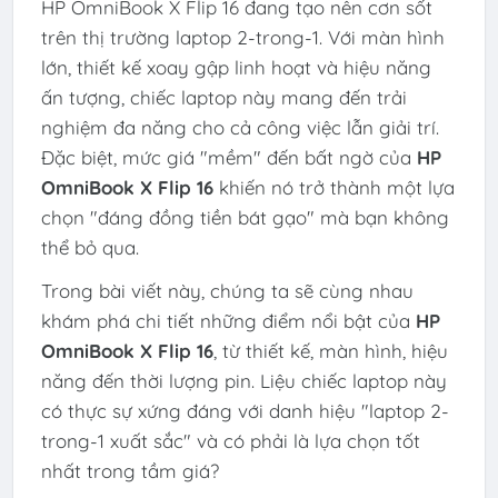
HP OmniBook X Flip 16 đang tạo nên cơn sốt
trên thị trường laptop 2-trong-1. Với màn hình
lớn, thiết kế xoay gập linh hoạt và hiệu năng
ấn tượng, chiếc laptop này mang đến trải
nghiệm đa năng cho cả công việc lẫn giải trí.
Đặc biệt, mức giá "mềm" đến bất ngờ của
HP
OmniBook X Flip 16
khiến nó trở thành một lựa
chọn "đáng đồng tiền bát gạo" mà bạn không
thể bỏ qua.
Trong bài viết này, chúng ta sẽ cùng nhau
khám phá chi tiết những điểm nổi bật của
HP
OmniBook X Flip 16
, từ thiết kế, màn hình, hiệu
năng đến thời lượng pin. Liệu chiếc laptop này
có thực sự xứng đáng với danh hiệu "laptop 2-
trong-1 xuất sắc" và có phải là lựa chọn tốt
nhất trong tầm giá?