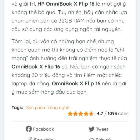
và giải trí,
HP OmniBook X Flip 16
là một gợi ý
không thể bỏ qua. Tuy nhiên, hãy cân nhắc lựa
chọn phiên bản có 32GB RAM nếu bạn có nhu
cầu sử dụng các ứng dụng ngốn tài nguyên.
Tóm lại, dù vẫn có những hạn chế, nhưng
khách quan mà thì không có điểm nào là “chí
mạng” ảnh hưởng đến trải nghiệm thực tế của
OmniBook X Flip 16
cả. Nếu bạn có ngân sách
khoảng 30 triệu đồng và tìm kiếm một chiếc
laptop đa năng,
OmniBook X Flip 16
nên là gợi
ý mua sắm hàng đầu của bạn.
Tags:
Sàn phẩm công nghệ
4.7
/
1093
rates
Facebook
Tweet
Sao chép
Chia sẻ