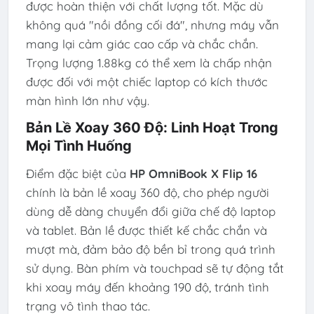
được hoàn thiện với chất lượng tốt. Mặc dù
không quá "nồi đồng cối đá", nhưng máy vẫn
mang lại cảm giác cao cấp và chắc chắn.
Trọng lượng 1.88kg có thể xem là chấp nhận
được đối với một chiếc laptop có kích thước
màn hình lớn như vậy.
Bản Lề Xoay 360 Độ: Linh Hoạt Trong
Mọi Tình Huống
Điểm đặc biệt của
HP OmniBook X Flip 16
chính là bản lề xoay 360 độ, cho phép người
dùng dễ dàng chuyển đổi giữa chế độ laptop
và tablet. Bản lề được thiết kế chắc chắn và
mượt mà, đảm bảo độ bền bỉ trong quá trình
sử dụng. Bàn phím và touchpad sẽ tự động tắt
khi xoay máy đến khoảng 190 độ, tránh tình
trạng vô tình thao tác.