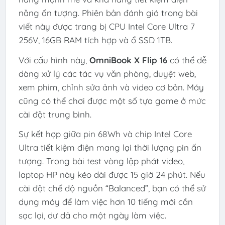
năng ấn tượng. Phiên bản đánh giá trong bài
viết này được trang bị CPU Intel Core Ultra 7
256V, 16GB RAM tích hợp và ổ SSD 1TB.
Với cấu hình này,
OmniBook X Flip 16
có thể dễ
dàng xử lý các tác vụ văn phòng, duyệt web,
xem phim, chỉnh sửa ảnh và video cơ bản. Máy
cũng có thể chơi được một số tựa game ở mức
cài đặt trung bình.
Sự kết hợp giữa pin 68Wh và chip Intel Core
Ultra tiết kiệm điện mang lại thời lượng pin ấn
tượng. Trong bài test vòng lặp phát video,
laptop HP này kéo dài được 15 giờ 24 phút. Nếu
cài đặt chế độ nguồn “Balanced”, bạn có thể sử
dụng máy để làm việc hơn 10 tiếng mới cần
sạc lại, dư dả cho một ngày làm việc.