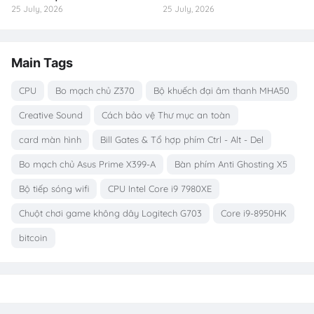
25 July, 2026
25 July, 2026
Main Tags
CPU
Bo mạch chủ Z370
Bộ khuếch đại âm thanh MHA50
Creative Sound
Cách bảo vệ Thư mục an toàn
card màn hình
Bill Gates & Tổ hợp phím Ctrl - Alt - Del
Bo mạch chủ Asus Prime X399-A
Bàn phím Anti Ghosting X5
Bộ tiếp sóng wifi
CPU Intel Core i9 7980XE
Chuột chơi game không dây Logitech G703
Core i9-8950HK
bitcoin