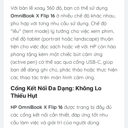
Với bản lề xoay 360 độ, bạn có thể sử dụng
OmniBook X Flip 16
ở nhiều chế độ khác nhau,
phù hợp với từng nhu cầu sử dụng. Chế độ
"lều" (tent mode) lý tưởng cho việc xem phim,
chế độ tablet (portrait hoặc landscape) thuận
tiện cho việc đọc sách hoặc vẽ vời. HP còn hào
phóng tặng kèm một chiếc bút cảm ứng
(active pen) có thể sạc qua cổng USB-C, giúp
bạn dễ dàng ghi chú, phác thảo hoặc thực hiện
các thao tác trên màn hình cảm ứng.
Cổng Kết Nối Đa Dạng: Không Lo
Thiếu Hụt
HP OmniBook X Flip 16
được trang bị đầy đủ
các cổng kết nối cần thiết, đáp ứng tốt nhu
cầu làm việc và giải trí của người dùng: