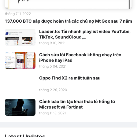
tháng 7 11, 2022
137,000 BTC sắp được hoàn trả các chủ nợ Mt Gox sau 7 năm
Loader.to: Tải nhanh playlist video YouTube,
TikTok, SoundCloud,…
tháng 9 10, 2021
Cách sửa lỗi Facebook không chạy trên
iPhone hay iPad
tháng 5 04, 2021
Oppo Find X2 ra mắt tuần sau
tháng 2 26, 2020
Cảnh báo tin tặc khai thác lỗ hổng từ
Microsoft và Fortinet
tháng 11 18, 2021
Latest Updates