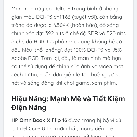
Màn hình này có Delta E trung bình ở không
gian màu DCI-P3 chỉ 1.63 (tuyệt vời), cân bằng
trắng đo được là 6.504K (hoàn hảo), độ sáng
chính xác đạt 392 nits ở chế độ SDR và 520 nits
ở chế độ HDR. Độ phủ màu cũng không hề có
dấu hiệu ‘thổi phồng’, đạt 100% DCI-P3 và 95%
Adobe RGB. Tóm lại, đây là màn hình mà bạn
có thể sử dụng để chỉnh sửa ảnh và video một
cách tự tin, hoặc đơn giản là tận hưởng sự rõ
nét và sống động khi chơi game, xem phim.
Hiệu Năng: Mạnh Mẽ và Tiết Kiệm
Điện Năng
HP OmniBook X Flip 16
được trang bị bộ vi xử
lý Intel Core Ultra mới nhất, mang đến hiệu
năng mạnh mẽ và khả năng tiết kiệm điện