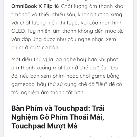
OmniBook X Flip 16
. Chất lượng âm thanh khá
"mỏng" và thiếu chiều sâu, không tương xứng
với chất lượng hiển thị tuyệt vời của màn hình
OLED. Tuy nhiên, âm thanh không đến mức tệ,
vẫn đáp ứng được nhu cầu nghe nhạc, xem
phim ở mức cơ bản.
Một điều thú vị là loa nghe hay hơn khi phát
âm thanh xuống mặt bàn ở chế độ "lều". Do
đó, nếu bạn xem phim hoặc chơi game bằng
gamepad, hãy thử sử dụng chế độ "lều" để có
trải nghiệm âm thanh tốt hơn.
Bàn Phím và Touchpad: Trải
Nghiệm Gõ Phím Thoải Mái,
Touchpad Mượt Mà