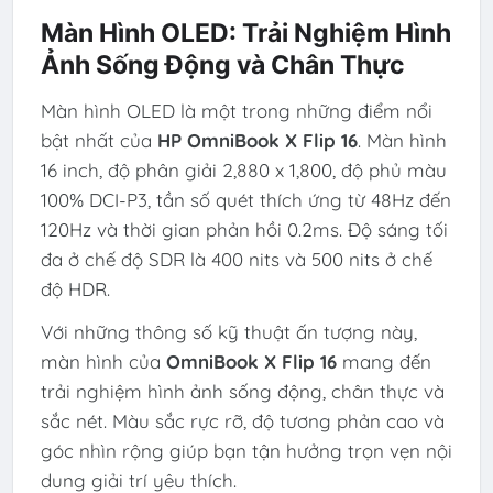
Màn Hình OLED: Trải Nghiệm Hình
Ảnh Sống Động và Chân Thực
Màn hình OLED là một trong những điểm nổi
bật nhất của
HP OmniBook X Flip 16
. Màn hình
16 inch, độ phân giải 2,880 x 1,800, độ phủ màu
100% DCI-P3, tần số quét thích ứng từ 48Hz đến
120Hz và thời gian phản hồi 0.2ms. Độ sáng tối
đa ở chế độ SDR là 400 nits và 500 nits ở chế
độ HDR.
Với những thông số kỹ thuật ấn tượng này,
màn hình của
OmniBook X Flip 16
mang đến
trải nghiệm hình ảnh sống động, chân thực và
sắc nét. Màu sắc rực rỡ, độ tương phản cao và
góc nhìn rộng giúp bạn tận hưởng trọn vẹn nội
dung giải trí yêu thích.