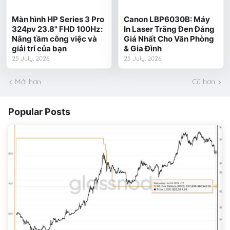
Màn hình HP Series 3 Pro
Canon LBP6030B: Máy
324pv 23.8" FHD 100Hz:
In Laser Trắng Đen Đáng
Nâng tầm công việc và
Giá Nhất Cho Văn Phòng
giải trí của bạn
& Gia Đình
25 July, 2026
25 July, 2026
Mới hơn
Cũ hơn
Popular Posts