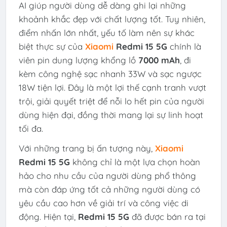
AI giúp người dùng dễ dàng ghi lại những
khoảnh khắc đẹp với chất lượng tốt. Tuy nhiên,
điểm nhấn lớn nhất, yếu tố làm nên sự khác
biệt thực sự của
Xiaomi
Redmi 15 5G
chính là
viên pin dung lượng khổng lồ
7000 mAh
, đi
kèm công nghệ sạc nhanh 33W và sạc ngược
18W tiện lợi. Đây là một lợi thế cạnh tranh vượt
trội, giải quyết triệt để nỗi lo hết pin của người
dùng hiện đại, đồng thời mang lại sự linh hoạt
tối đa.
Với những trang bị ấn tượng này,
Xiaomi
Redmi 15 5G
không chỉ là một lựa chọn hoàn
hảo cho nhu cầu của người dùng phổ thông
mà còn đáp ứng tốt cả những người dùng có
yêu cầu cao hơn về giải trí và công việc di
động. Hiện tại,
Redmi 15 5G
đã được bán ra tại