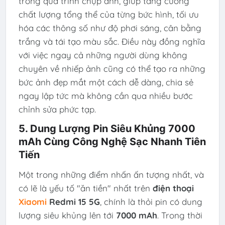
trong quá trình chụp ảnh, giúp tăng cường
chất lượng tổng thể của từng bức hình, tối ưu
hóa các thông số như độ phơi sáng, cân bằng
trắng và tái tạo màu sắc. Điều này đồng nghĩa
với việc ngay cả những người dùng không
chuyên về nhiếp ảnh cũng có thể tạo ra những
bức ảnh đẹp mắt một cách dễ dàng, chia sẻ
ngay lập tức mà không cần qua nhiều bước
chỉnh sửa phức tạp.
5. Dung Lượng Pin Siêu Khủng 7000
mAh Cùng Công Nghệ Sạc Nhanh Tiên
Tiến
Một trong những điểm nhấn ấn tượng nhất, và
có lẽ là yếu tố "ăn tiền" nhất trên
điện thoại
Xiaomi
Redmi 15 5G
, chính là thỏi pin có dung
lượng siêu khủng lên tới
7000 mAh
. Trong thời