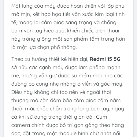
Mặt lưng của máy được hoàn thiện với lớp phủ
mờ mịn, kết hợp họa tiết vân xước kim loại tinh
tế, mang lại cảm giác sang trọng và chống
bám vân tay hiệu quả, khiến chiếc điện thoại
này trông giống một sản phẩm tầm trung hơn
là một lựa chọn phổ thông.
Theo xu hướng thiết kế hiện đại,
Redmi 15 5G
sở hữu các cạnh máy được làm phẳng mạnh
mẽ, nhưng vẫn giữ được sự mềm mại nhờ các
đường bo cong nhẹ nhàng ở viền và góc máy.
Điều này không chỉ tạo nên vẻ ngoài thời
thượng mà còn đảm bảo cảm giác cầm nắm
thoải mái, chắc chắn trong lòng bàn tay, ngay
cả khi sử dụng trong thời gian dài. Cụm
camera chính được bố trí gọn gàng theo hàng
dọc, đặt trong một module hình chữ nhật nổi