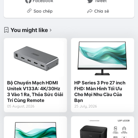
Facebook
Tweet
Sao chép
Chia sẻ
You might like
Bộ Chuyển Mạch HDMI
HP Series 3 Pro 27 inch
Unitek V133A: 4K/30Hz
FHD: Màn Hình Tối Ưu
3 Vào 1 Ra, Thỏa Sức Giải
Cho Mọi Nhu Cầu Của
Trí Cùng Remote
Bạn
05 August, 2026
25 July, 2026