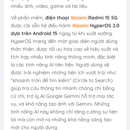
nhiều ảnh, video, game và tài liệu.
Về phần mềm,
điện thoại
Xiaomi
Redmi 15 5G
được cài sẵn hệ điều hành
Xiaomi
HyperOS 2.0
dựa trên Android 15
ngay từ khi xuất xưởng.
HyperOS mang đến một giao diện người dùng
thân thiện, được tối ưu hóa cao về hiệu suất và
tích hợp nhiều tính năng thông minh, đặc biệt
là các tính năng AI tiên tiến. Người dùng sẽ
được trải nghiệm những tiện ích vượt trội như:
"khoanh tròn để tìm kiếm" (Circle to Search)
giúp tra cứu thông tin nhanh chóng chỉ bằng
cử chỉ, trợ lý AI Google Gemini hỗ trợ mọi tác
vụ, và khả năng tạo ảnh với Gemini. Những
tính năng AI này không chỉ tăng cường sự tiện
lợi mà còn mở ra những khả năng sáng tạo
mới cho người dùng.