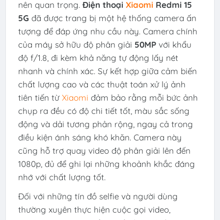
nên quan trọng.
Điện thoại
Xiaomi
Redmi 15
5G
đã được trang bị một hệ thống camera ấn
tượng để đáp ứng nhu cầu này. Camera chính
của máy sở hữu độ phân giải
50MP
với khẩu
độ f/1.8, đi kèm khả năng tự động lấy nét
nhanh và chính xác. Sự kết hợp giữa cảm biến
chất lượng cao và các thuật toán xử lý ảnh
tiên tiến từ
Xiaomi
đảm bảo rằng mỗi bức ảnh
chụp ra đều có độ chi tiết tốt, màu sắc sống
động và dải tương phản rộng, ngay cả trong
điều kiện ánh sáng khó khăn. Camera này
cũng hỗ trợ quay video độ phân giải lên đến
1080p, đủ để ghi lại những khoảnh khắc đáng
nhớ với chất lượng tốt.
Đối với những tín đồ selfie và người dùng
thường xuyên thực hiện cuộc gọi video,