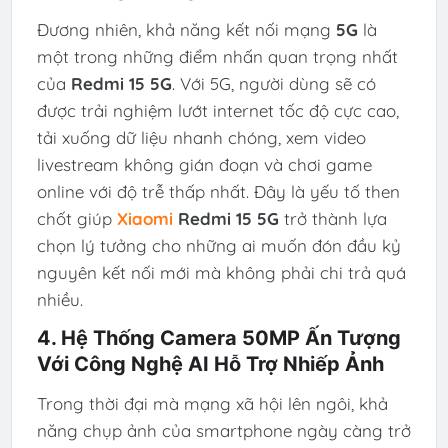
Đương nhiên, khả năng kết nối mạng
5G
là
một trong những điểm nhấn quan trọng nhất
của
Redmi 15 5G
. Với 5G, người dùng sẽ có
được trải nghiệm lướt internet tốc độ cực cao,
tải xuống dữ liệu nhanh chóng, xem video
livestream không gián đoạn và chơi game
online với độ trễ thấp nhất. Đây là yếu tố then
chốt giúp
Xiaomi
Redmi 15 5G
trở thành lựa
chọn lý tưởng cho những ai muốn đón đầu kỷ
nguyên kết nối mới mà không phải chi trả quá
nhiều.
4. Hệ Thống Camera 50MP Ấn Tượng
Với Công Nghệ AI Hỗ Trợ Nhiếp Ảnh
Trong thời đại mà mạng xã hội lên ngôi, khả
năng chụp ảnh của smartphone ngày càng trở