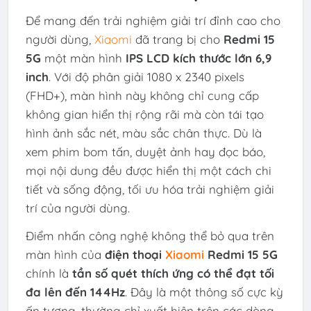
Để mang đến trải nghiệm giải trí đỉnh cao cho
người dùng,
Xiaomi
đã trang bị cho
Redmi 15
5G
một màn hình
IPS LCD kích thước lớn 6,9
inch
. Với độ phân giải 1080 x 2340 pixels
(FHD+), màn hình này không chỉ cung cấp
không gian hiển thị rộng rãi mà còn tái tạo
hình ảnh sắc nét, màu sắc chân thực. Dù là
xem phim bom tấn, duyệt ảnh hay đọc báo,
mọi nội dung đều được hiển thị một cách chi
tiết và sống động, tối ưu hóa trải nghiệm giải
trí của người dùng.
Điểm nhấn công nghệ không thể bỏ qua trên
màn hình của
điện thoại
Xiaomi
Redmi 15 5G
chính là
tần số quét thích ứng có thể đạt tối
đa lên đến 144Hz
. Đây là một thông số cực kỳ
ấn tượng, thường chỉ xuất hiện trên các dòng