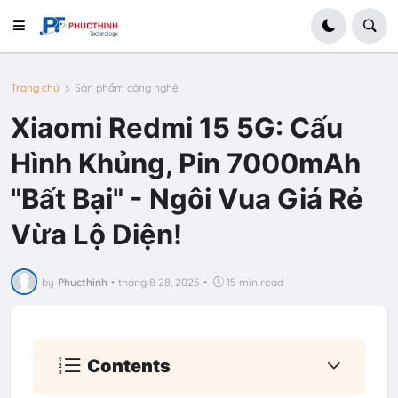
Trang chủ
Sàn phẩm công nghệ
Xiaomi Redmi 15 5G: Cấu
Hình Khủng, Pin 7000mAh
"Bất Bại" - Ngôi Vua Giá Rẻ
Vừa Lộ Diện!
by
Phucthinh
•
tháng 8 28, 2025
•
15 min read
Contents