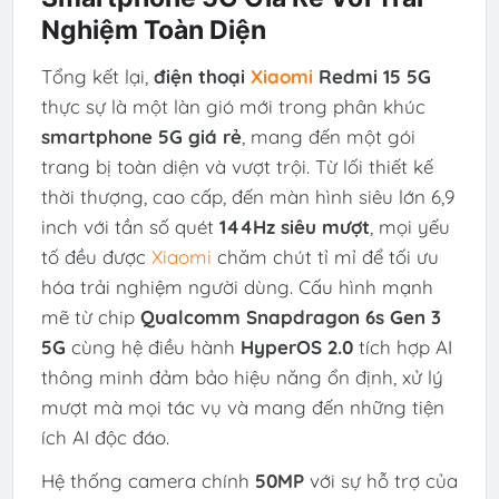
Nghiệm Toàn Diện
Tổng kết lại,
điện thoại
Xiaomi
Redmi 15 5G
thực sự là một làn gió mới trong phân khúc
smartphone 5G giá rẻ
, mang đến một gói
trang bị toàn diện và vượt trội. Từ lối thiết kế
thời thượng, cao cấp, đến màn hình siêu lớn 6,9
inch với tần số quét
144Hz siêu mượt
, mọi yếu
tố đều được
Xiaomi
chăm chút tỉ mỉ để tối ưu
hóa trải nghiệm người dùng. Cấu hình mạnh
mẽ từ chip
Qualcomm Snapdragon 6s Gen 3
5G
cùng hệ điều hành
HyperOS 2.0
tích hợp AI
thông minh đảm bảo hiệu năng ổn định, xử lý
mượt mà mọi tác vụ và mang đến những tiện
ích AI độc đáo.
Hệ thống camera chính
50MP
với sự hỗ trợ của