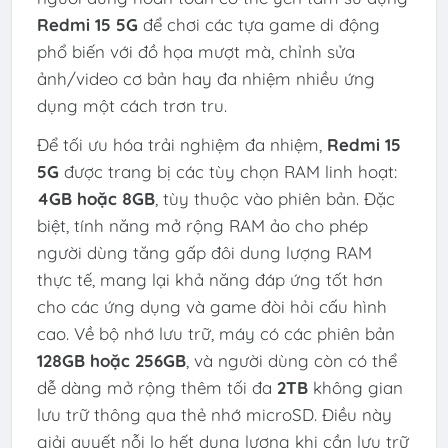
Redmi 15 5G
để chơi các tựa game di động
phổ biến với đồ họa mượt mà, chỉnh sửa
ảnh/video cơ bản hay đa nhiệm nhiều ứng
dụng một cách trơn tru.
Để tối ưu hóa trải nghiệm đa nhiệm,
Redmi 15
5G
được trang bị các tùy chọn RAM linh hoạt:
4GB hoặc 8GB
, tùy thuộc vào phiên bản. Đặc
biệt, tính năng mở rộng RAM ảo cho phép
người dùng tăng gấp đôi dung lượng RAM
thực tế, mang lại khả năng đáp ứng tốt hơn
cho các ứng dụng và game đòi hỏi cấu hình
cao. Về bộ nhớ lưu trữ, máy có các phiên bản
128GB hoặc 256GB
, và người dùng còn có thể
dễ dàng mở rộng thêm tối đa
2TB
không gian
lưu trữ thông qua thẻ nhớ microSD. Điều này
giải quyết nỗi lo hết dung lượng khi cần lưu trữ