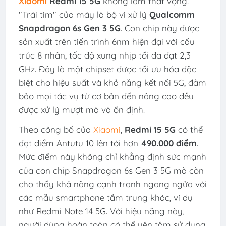
Xiaomi
Redmi 15 5G
không làm thất vọng.
"Trái tim" của máy là bộ vi xử lý
Qualcomm
Snapdragon 6s Gen 3 5G
. Con chip này được
sản xuất trên tiến trình 6nm hiện đại với cấu
trúc 8 nhân, tốc độ xung nhịp tối đa đạt 2,3
GHz. Đây là một chipset được tối ưu hóa đặc
biệt cho hiệu suất và khả năng kết nối 5G, đảm
bảo mọi tác vụ từ cơ bản đến nâng cao đều
được xử lý mượt mà và ổn định.
Theo công bố của
Xiaomi
,
Redmi 15 5G
có thể
đạt điểm Antutu 10 lên tới hơn
490.000 điểm
.
Mức điểm này không chỉ khẳng định sức mạnh
của con chip Snapdragon 6s Gen 3 5G mà còn
cho thấy khả năng cạnh tranh ngang ngửa với
các mẫu smartphone tầm trung khác, ví dụ
như Redmi Note 14 5G. Với hiệu năng này,
người dùng hoàn toàn có thể yên tâm sử dụng