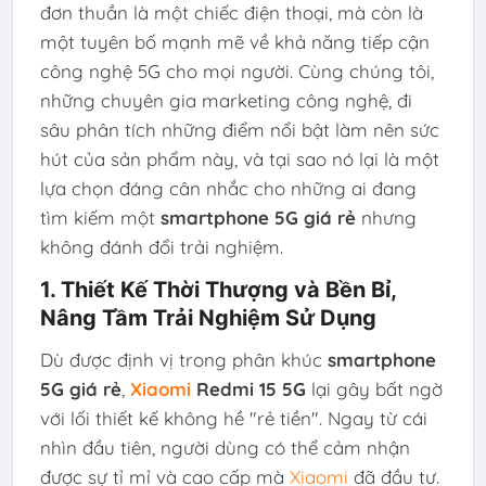
đơn thuần là một chiếc điện thoại, mà còn là
một tuyên bố mạnh mẽ về khả năng tiếp cận
công nghệ 5G cho mọi người. Cùng chúng tôi,
những chuyên gia marketing công nghệ, đi
sâu phân tích những điểm nổi bật làm nên sức
hút của sản phẩm này, và tại sao nó lại là một
lựa chọn đáng cân nhắc cho những ai đang
tìm kiếm một
smartphone 5G giá rẻ
nhưng
không đánh đổi trải nghiệm.
1. Thiết Kế Thời Thượng và Bền Bỉ,
Nâng Tầm Trải Nghiệm Sử Dụng
Dù được định vị trong phân khúc
smartphone
5G giá rẻ
,
Xiaomi
Redmi 15 5G
lại gây bất ngờ
với lối thiết kế không hề "rẻ tiền". Ngay từ cái
nhìn đầu tiên, người dùng có thể cảm nhận
được sự tỉ mỉ và cao cấp mà
Xiaomi
đã đầu tư.