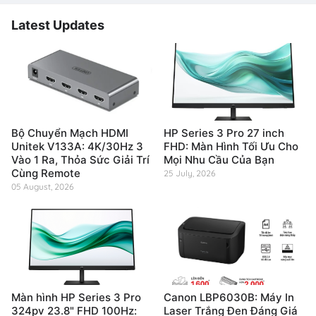
Latest Updates
Bộ Chuyển Mạch HDMI
HP Series 3 Pro 27 inch
Unitek V133A: 4K/30Hz 3
FHD: Màn Hình Tối Ưu Cho
Vào 1 Ra, Thỏa Sức Giải Trí
Mọi Nhu Cầu Của Bạn
Cùng Remote
25 July, 2026
05 August, 2026
Màn hình HP Series 3 Pro
Canon LBP6030B: Máy In
324pv 23.8" FHD 100Hz:
Laser Trắng Đen Đáng Giá