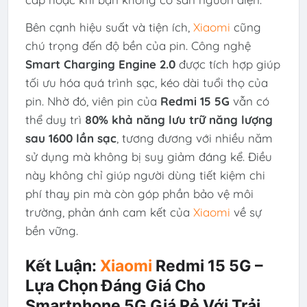
Bên cạnh hiệu suất và tiện ích,
Xiaomi
cũng
chú trọng đến độ bền của pin. Công nghệ
Smart Charging Engine 2.0
được tích hợp giúp
tối ưu hóa quá trình sạc, kéo dài tuổi thọ của
pin. Nhờ đó, viên pin của
Redmi 15 5G
vẫn có
thể duy trì
80% khả năng lưu trữ năng lượng
sau 1600 lần sạc
, tương đương với nhiều năm
sử dụng mà không bị suy giảm đáng kể. Điều
này không chỉ giúp người dùng tiết kiệm chi
phí thay pin mà còn góp phần bảo vệ môi
trường, phản ánh cam kết của
Xiaomi
về sự
bền vững.
Kết Luận:
Xiaomi
Redmi 15 5G –
Lựa Chọn Đáng Giá Cho
Smartphone 5G Giá Rẻ Với Trải