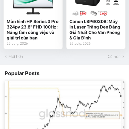
Màn hình HP Series 3 Pro
Canon LBP6030B: Máy
324pv 23.8" FHD 100Hz:
In Laser Trắng Đen Đáng
Nâng tầm công việc và
Giá Nhất Cho Văn Phòng
giải trí của bạn
& Gia Đình
25 July, 2026
25 July, 2026
Mới hơn
Cũ hơn
Popular Posts