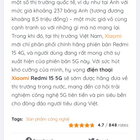
một số thị trường quốc tế, ví dụ như tại Anh với
mức giá khoảng 237 bảng Anh (tương đương
khoảng 8,5 triệu đồng) – một mức giá vô cùng
cạnh tranh so với những gì mà nó mang lại.
Trong khi đó, tại thị trường Việt Nam,
Xiaomi
mới chỉ phân phối chính hãng phiên bản Redmi
15 4G, và người dùng đang rất mong chờ sự
xuất hiện của phiên bản 5G này. Với sức hút
khó cưỡng của mình, hy vọng
điện thoại
Xiaomi
Redmi 15 5G
sẽ sớm được hãng đưa về
thị trường trong nước, mang đến cơ hội trải
nghiệm công nghệ 5G tiên tiến và pin siêu bền
cho đông đảo người tiêu dùng Việt.
Tags:
Sàn phẩm công nghệ
4.7
/
848
rates