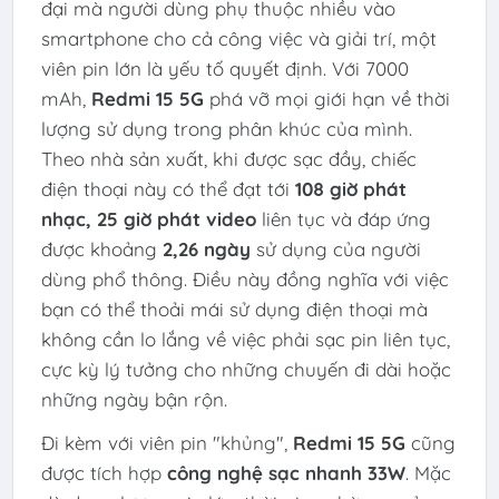
đại mà người dùng phụ thuộc nhiều vào
smartphone cho cả công việc và giải trí, một
viên pin lớn là yếu tố quyết định. Với 7000
mAh,
Redmi 15 5G
phá vỡ mọi giới hạn về thời
lượng sử dụng trong phân khúc của mình.
Theo nhà sản xuất, khi được sạc đầy, chiếc
điện thoại này có thể đạt tới
108 giờ phát
nhạc, 25 giờ phát video
liên tục và đáp ứng
được khoảng
2,26 ngày
sử dụng của người
dùng phổ thông. Điều này đồng nghĩa với việc
bạn có thể thoải mái sử dụng điện thoại mà
không cần lo lắng về việc phải sạc pin liên tục,
cực kỳ lý tưởng cho những chuyến đi dài hoặc
những ngày bận rộn.
Đi kèm với viên pin "khủng",
Redmi 15 5G
cũng
được tích hợp
công nghệ sạc nhanh 33W
. Mặc