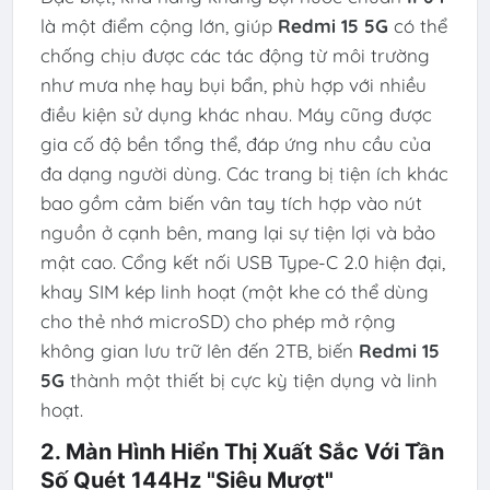
là một điểm cộng lớn, giúp
Redmi 15 5G
có thể
chống chịu được các tác động từ môi trường
như mưa nhẹ hay bụi bẩn, phù hợp với nhiều
điều kiện sử dụng khác nhau. Máy cũng được
gia cố độ bền tổng thể, đáp ứng nhu cầu của
đa dạng người dùng. Các trang bị tiện ích khác
bao gồm cảm biến vân tay tích hợp vào nút
nguồn ở cạnh bên, mang lại sự tiện lợi và bảo
mật cao. Cổng kết nối USB Type-C 2.0 hiện đại,
khay SIM kép linh hoạt (một khe có thể dùng
cho thẻ nhớ microSD) cho phép mở rộng
không gian lưu trữ lên đến 2TB, biến
Redmi 15
5G
thành một thiết bị cực kỳ tiện dụng và linh
hoạt.
2. Màn Hình Hiển Thị Xuất Sắc Với Tần
Số Quét 144Hz "Siêu Mượt"