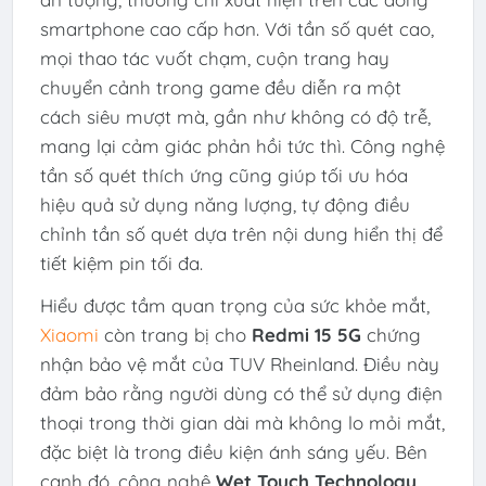
smartphone cao cấp hơn. Với tần số quét cao,
mọi thao tác vuốt chạm, cuộn trang hay
chuyển cảnh trong game đều diễn ra một
cách siêu mượt mà, gần như không có độ trễ,
mang lại cảm giác phản hồi tức thì. Công nghệ
tần số quét thích ứng cũng giúp tối ưu hóa
hiệu quả sử dụng năng lượng, tự động điều
chỉnh tần số quét dựa trên nội dung hiển thị để
tiết kiệm pin tối đa.
Hiểu được tầm quan trọng của sức khỏe mắt,
Xiaomi
còn trang bị cho
Redmi 15 5G
chứng
nhận bảo vệ mắt của TUV Rheinland. Điều này
đảm bảo rằng người dùng có thể sử dụng điện
thoại trong thời gian dài mà không lo mỏi mắt,
đặc biệt là trong điều kiện ánh sáng yếu. Bên
cạnh đó, công nghệ
Wet Touch Technology