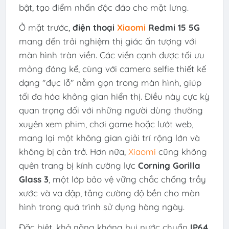
bật, tạo điểm nhấn độc đáo cho mặt lưng.
Ở mặt trước,
điện thoại
Xiaomi
Redmi 15 5G
mang đến trải nghiệm thị giác ấn tượng với
màn hình tràn viền. Các viền cạnh được tối ưu
mỏng đáng kể, cùng với camera selfie thiết kế
dạng "đục lỗ" nằm gọn trong màn hình, giúp
tối đa hóa không gian hiển thị. Điều này cực kỳ
quan trọng đối với những người dùng thường
xuyên xem phim, chơi game hoặc lướt web,
mang lại một không gian giải trí rộng lớn và
không bị cản trở. Hơn nữa,
Xiaomi
cũng không
quên trang bị kính cường lực
Corning Gorilla
Glass 3
, một lớp bảo vệ vững chắc chống trầy
xước và va đập, tăng cường độ bền cho màn
hình trong quá trình sử dụng hàng ngày.
Đặc biệt, khả năng kháng bụi nước chuẩn
IP64