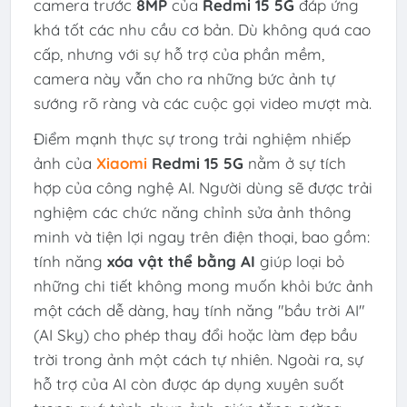
camera trước
8MP
của
Redmi 15 5G
đáp ứng
khá tốt các nhu cầu cơ bản. Dù không quá cao
cấp, nhưng với sự hỗ trợ của phần mềm,
camera này vẫn cho ra những bức ảnh tự
sướng rõ ràng và các cuộc gọi video mượt mà.
Điểm mạnh thực sự trong trải nghiệm nhiếp
ảnh của
Xiaomi
Redmi 15 5G
nằm ở sự tích
hợp của công nghệ AI. Người dùng sẽ được trải
nghiệm các chức năng chỉnh sửa ảnh thông
minh và tiện lợi ngay trên điện thoại, bao gồm:
tính năng
xóa vật thể bằng AI
giúp loại bỏ
những chi tiết không mong muốn khỏi bức ảnh
một cách dễ dàng, hay tính năng "bầu trời AI"
(AI Sky) cho phép thay đổi hoặc làm đẹp bầu
trời trong ảnh một cách tự nhiên. Ngoài ra, sự
hỗ trợ của AI còn được áp dụng xuyên suốt