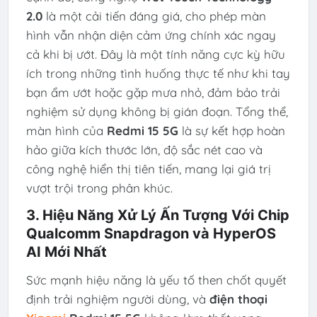
2.0
là một cải tiến đáng giá, cho phép màn
hình vẫn nhận diện cảm ứng chính xác ngay
cả khi bị ướt. Đây là một tính năng cực kỳ hữu
ích trong những tình huống thực tế như khi tay
bạn ẩm ướt hoặc gặp mưa nhỏ, đảm bảo trải
nghiệm sử dụng không bị gián đoạn. Tổng thể,
màn hình của
Redmi 15 5G
là sự kết hợp hoàn
hảo giữa kích thước lớn, độ sắc nét cao và
công nghệ hiển thị tiên tiến, mang lại giá trị
vượt trội trong phân khúc.
3. Hiệu Năng Xử Lý Ấn Tượng Với Chip
Qualcomm Snapdragon và HyperOS
AI Mới Nhất
Sức mạnh hiệu năng là yếu tố then chốt quyết
định trải nghiệm người dùng, và
điện thoại