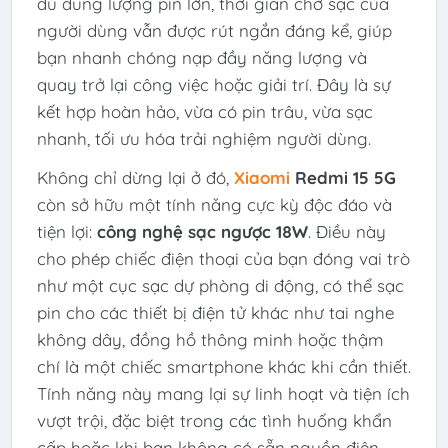
dù dung lượng pin lớn, thời gian chờ sạc của
người dùng vẫn được rút ngắn đáng kể, giúp
bạn nhanh chóng nạp đầy năng lượng và
quay trở lại công việc hoặc giải trí. Đây là sự
kết hợp hoàn hảo, vừa có pin trâu, vừa sạc
nhanh, tối ưu hóa trải nghiệm người dùng.
Không chỉ dừng lại ở đó,
Xiaomi
Redmi 15 5G
còn sở hữu một tính năng cực kỳ độc đáo và
tiện lợi:
công nghệ sạc ngược 18W
. Điều này
cho phép chiếc điện thoại của bạn đóng vai trò
như một cục sạc dự phòng di động, có thể sạc
pin cho các thiết bị điện tử khác như tai nghe
không dây, đồng hồ thông minh hoặc thậm
chí là một chiếc smartphone khác khi cần thiết.
Tính năng này mang lại sự linh hoạt và tiện ích
vượt trội, đặc biệt trong các tình huống khẩn
cấp hoặc khi bạn không có sẵn nguồn điện.