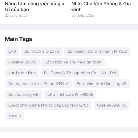
Nâng tầm công việc và giải
Nhất Cho Văn Phòng & Gia
trí của bạn
Đình
25 July, 2026
25 July, 2026
Main Tags
CPU
Bo mạch chủ Z370
Bộ khuếch đại âm thanh MHA50
Creative Sound
Cách bảo vệ Thư mục an toàn
card màn hình
Bill Gates & Tổ hợp phím Ctrl - Alt - Del
Bo mạch chủ Asus Prime X399-A
Bàn phím Anti Ghosting X5
Bộ tiếp sóng wifi
CPU Intel Core i9 7980XE
Chuột chơi game không dây Logitech G703
Core i9-8950HK
bitcoin