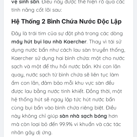
vệ sinh sàn
. Điều này được thể hiện rõ qua các
tính năng cốt lõi sau:
Hệ Thống 2 Bình Chứa Nước Độc Lập
Đây là trái tim của sự đột phá trong các dòng
máy hút bụi lau nhà Kaercher
. Thay vì tái sử
dụng nước bẩn như cách lau sàn truyền thống,
Kaercher sử dụng hai bình chứa: một cho nước
sạch và một để thu hồi nước bẩn. Khi con lăn
quay, nước sạch từ bình chứa sẽ liên tục làm
ẩm con lăn, đảm bảo mỗi khu vực sàn đều
được lau bằng nước tinh khiết. Đồng thời, một
hệ thống hút sẽ ngay lập tức hút nước bẩn
cùng bụi bẩn vào bình chứa riêng biệt. Điều
này không chỉ giúp
sàn nhà sạch bóng
hơn
mà còn loại bỏ đến 99.9% vi khuẩn và các tác
nhân gây dị ứng.