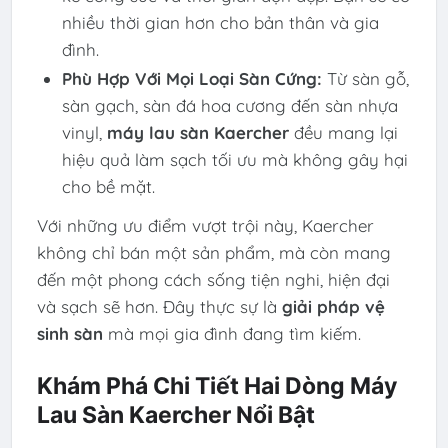
nhiều thời gian hơn cho bản thân và gia
đình.
Phù Hợp Với Mọi Loại Sàn Cứng:
Từ sàn gỗ,
sàn gạch, sàn đá hoa cương đến sàn nhựa
vinyl,
máy lau sàn Kaercher
đều mang lại
hiệu quả làm sạch tối ưu mà không gây hại
cho bề mặt.
Với những ưu điểm vượt trội này, Kaercher
không chỉ bán một sản phẩm, mà còn mang
đến một phong cách sống tiện nghi, hiện đại
và sạch sẽ hơn. Đây thực sự là
giải pháp vệ
sinh sàn
mà mọi gia đình đang tìm kiếm.
Khám Phá Chi Tiết Hai Dòng Máy
Lau Sàn Kaercher Nổi Bật