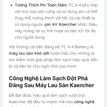
Tương Thích Pin Toàn Diện:
FC 4-4 phù hợp
với mọi loại sàn cứng và sử dụng pin có thể
thay thế, tương thích với tất cả các thiết bị
sử dụng nguồn
pin 4V Kaercher
khác. Điều
này mang lại sự linh hoạt và tiện ích tối đa
cho người dùng.
Với những cải tiến đáng kể, FC 4-4 Battery là
máy lau sàn khô ướt
hoàn hảo cho những ai
tìm kiếm một giải pháp làm sạch hiệu quả, bền
bỉ và tiện lợi cho ngôi nhà của mình.
Công Nghệ Làm Sạch Đột Phá
Đằng Sau Máy Lau Sàn Kaercher
Để đạt được hiệu quả làm sạch vượt trội,
Kaercher đã đầu tư mạnh mẽ vào
công nghệ