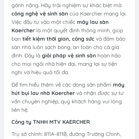
gánh nặng. Hãy trải nghiệm sự khác biệt mà
công nghệ vệ sinh sàn
của Kaercher mang lại.
Việc đầu tư vào một chiếc
máy lau sàn
Kaercher
là một quyết định thông minh, giúp
bạn
tiết kiệm thời gian, công sức
và đảm bảo
sàn nhà luôn sạch bóng, an toàn cho cả gia
đình. Đây là
giải pháp vệ sinh sàn
hoàn hảo
cho mọi ngôi nhà hiện đại, mang lại sự tiện
nghi và hiệu quả tối đa.
Để tìm hiểu thêm về các dòng sản phẩm
máy
hút bụi lau nhà Kaercher
và nhận được sự tư
vấn chuyên nghiệp, quý khách hàng vui lòng
liên hệ:
Công ty TNHH MTV KAERCHER
Trụ sở chính: 811A-811B, đường Trường Chinh,