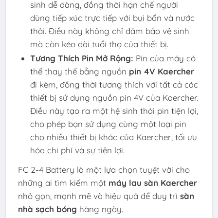
sinh dễ dàng, đồng thời hạn chế người
dùng tiếp xúc trực tiếp với bụi bẩn và nước
thải. Điều này không chỉ đảm bảo vệ sinh
mà còn kéo dài tuổi thọ của thiết bị.
Tương Thích Pin Mở Rộng:
Pin của máy có
thể thay thế bằng nguồn
pin 4V Kaercher
đi kèm, đồng thời tương thích với tất cả các
thiết bị sử dụng nguồn pin 4V của Kaercher.
Điều này tạo ra một hệ sinh thái pin tiện lợi,
cho phép bạn sử dụng cùng một loại pin
cho nhiều thiết bị khác của Kaercher, tối ưu
hóa chi phí và sự tiện lợi.
FC 2-4 Battery là một lựa chọn tuyệt vời cho
những ai tìm kiếm một
máy lau sàn Kaercher
nhỏ gọn, mạnh mẽ và hiệu quả để duy trì
sàn
nhà sạch bóng
hàng ngày.