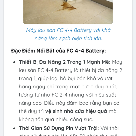
Máy lau sàn FC 4-4 Battery với khả
năng làm sạch diện tích lớn.
Đặc Điểm Nổi Bật của FC 4-4 Battery:
Thiết Bị Đa Năng 2 Trong 1 Mạnh Mẽ:
Máy
lau sàn FC 4-4 Battery là thiết bị đa năng 2
trong 1, giúp loại bỏ bụi bẩn khô và ướt
hàng ngày chỉ trong một bước duy nhất,
tương tự như FC 2-4 nhưng với hiệu suất
nâng cao. Điều này đảm bảo rằng bạn có
thể duy trì
vệ sinh nhà cửa hiệu quả
mà
không tốn quá nhiều công sức.
Thời Gian Sử Dụng Pin Vượt Trội:
Với thời