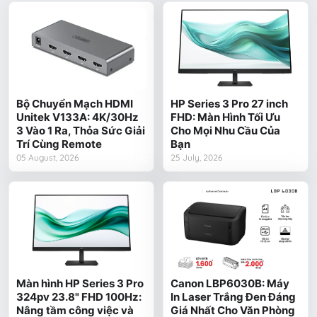
Bộ Chuyển Mạch HDMI
HP Series 3 Pro 27 inch
Unitek V133A: 4K/30Hz
FHD: Màn Hình Tối Ưu
3 Vào 1 Ra, Thỏa Sức Giải
Cho Mọi Nhu Cầu Của
Trí Cùng Remote
Bạn
05 August, 2026
25 July, 2026
Màn hình HP Series 3 Pro
Canon LBP6030B: Máy
324pv 23.8" FHD 100Hz:
In Laser Trắng Đen Đáng
Nâng tầm công việc và
Giá Nhất Cho Văn Phòng