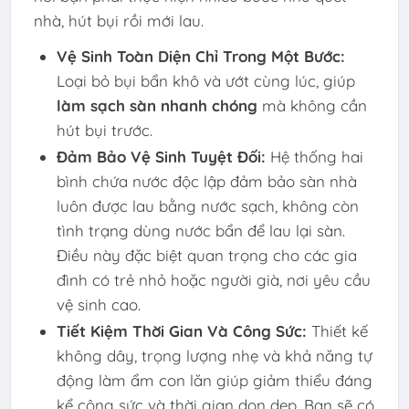
nhà, hút bụi rồi mới lau.
Vệ Sinh Toàn Diện Chỉ Trong Một Bước:
Loại bỏ bụi bẩn khô và ướt cùng lúc, giúp
làm sạch sàn nhanh chóng
mà không cần
hút bụi trước.
Đảm Bảo Vệ Sinh Tuyệt Đối:
Hệ thống hai
bình chứa nước độc lập đảm bảo sàn nhà
luôn được lau bằng nước sạch, không còn
tình trạng dùng nước bẩn để lau lại sàn.
Điều này đặc biệt quan trọng cho các gia
đình có trẻ nhỏ hoặc người già, nơi yêu cầu
vệ sinh cao.
Tiết Kiệm Thời Gian Và Công Sức:
Thiết kế
không dây, trọng lượng nhẹ và khả năng tự
động làm ẩm con lăn giúp giảm thiểu đáng
kể công sức và thời gian dọn dẹp. Bạn sẽ có