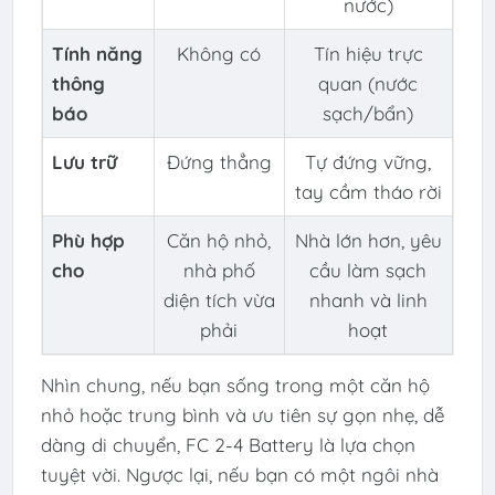
nước)
Tính năng
Không có
Tín hiệu trực
thông
quan (nước
báo
sạch/bẩn)
Lưu trữ
Đứng thẳng
Tự đứng vững,
tay cầm tháo rời
Phù hợp
Căn hộ nhỏ,
Nhà lớn hơn, yêu
cho
nhà phố
cầu làm sạch
diện tích vừa
nhanh và linh
phải
hoạt
Nhìn chung, nếu bạn sống trong một căn hộ
nhỏ hoặc trung bình và ưu tiên sự gọn nhẹ, dễ
dàng di chuyển, FC 2-4 Battery là lựa chọn
tuyệt vời. Ngược lại, nếu bạn có một ngôi nhà