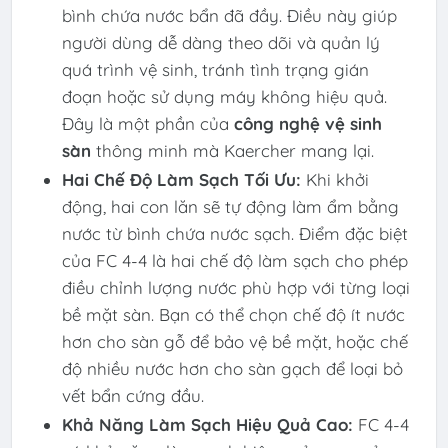
bình chứa nước bẩn đã đầy. Điều này giúp
người dùng dễ dàng theo dõi và quản lý
quá trình vệ sinh, tránh tình trạng gián
đoạn hoặc sử dụng máy không hiệu quả.
Đây là một phần của
công nghệ vệ sinh
sàn
thông minh mà Kaercher mang lại.
Hai Chế Độ Làm Sạch Tối Ưu:
Khi khởi
động, hai con lăn sẽ tự động làm ẩm bằng
nước từ bình chứa nước sạch. Điểm đặc biệt
của FC 4-4 là hai chế độ làm sạch cho phép
điều chỉnh lượng nước phù hợp với từng loại
bề mặt sàn. Bạn có thể chọn chế độ ít nước
hơn cho sàn gỗ để bảo vệ bề mặt, hoặc chế
độ nhiều nước hơn cho sàn gạch để loại bỏ
vết bẩn cứng đầu.
Khả Năng Làm Sạch Hiệu Quả Cao:
FC 4-4