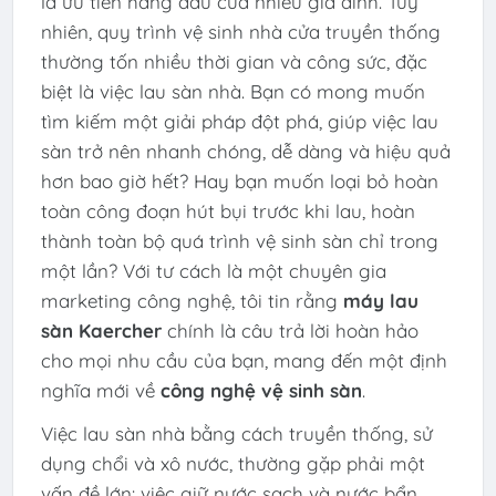
là ưu tiên hàng đầu của nhiều gia đình. Tuy
nhiên, quy trình vệ sinh nhà cửa truyền thống
thường tốn nhiều thời gian và công sức, đặc
biệt là việc lau sàn nhà. Bạn có mong muốn
tìm kiếm một giải pháp đột phá, giúp việc lau
sàn trở nên nhanh chóng, dễ dàng và hiệu quả
hơn bao giờ hết? Hay bạn muốn loại bỏ hoàn
toàn công đoạn hút bụi trước khi lau, hoàn
thành toàn bộ quá trình vệ sinh sàn chỉ trong
một lần? Với tư cách là một chuyên gia
marketing công nghệ, tôi tin rằng
máy lau
sàn Kaercher
chính là câu trả lời hoàn hảo
cho mọi nhu cầu của bạn, mang đến một định
nghĩa mới về
công nghệ vệ sinh sàn
.
Việc lau sàn nhà bằng cách truyền thống, sử
dụng chổi và xô nước, thường gặp phải một
vấn đề lớn: việc giữ nước sạch và nước bẩn