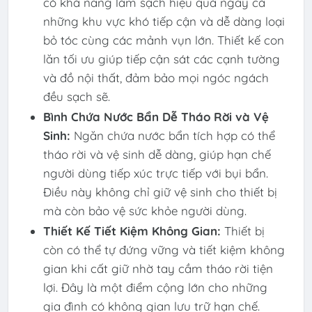
có khả năng làm sạch hiệu quả ngay cả
những khu vực khó tiếp cận và dễ dàng loại
bỏ tóc cùng các mảnh vụn lớn. Thiết kế con
lăn tối ưu giúp tiếp cận sát các cạnh tường
và đồ nội thất, đảm bảo mọi ngóc ngách
đều sạch sẽ.
Bình Chứa Nước Bẩn Dễ Tháo Rời và Vệ
Sinh:
Ngăn chứa nước bẩn tích hợp có thể
tháo rời và vệ sinh dễ dàng, giúp hạn chế
người dùng tiếp xúc trực tiếp với bụi bẩn.
Điều này không chỉ giữ vệ sinh cho thiết bị
mà còn bảo vệ sức khỏe người dùng.
Thiết Kế Tiết Kiệm Không Gian:
Thiết bị
còn có thể tự đứng vững và tiết kiệm không
gian khi cất giữ nhờ tay cầm tháo rời tiện
lợi. Đây là một điểm cộng lớn cho những
gia đình có không gian lưu trữ hạn chế.