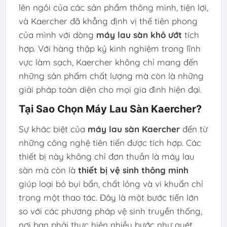
lên ngôi của các sản phẩm thông minh, tiện lợi,
và Kaercher đã khẳng định vị thế tiên phong
của mình với dòng
máy lau sàn khô ướt
tích
hợp. Với hàng thập kỷ kinh nghiệm trong lĩnh
vực làm sạch, Kaercher không chỉ mang đến
những sản phẩm chất lượng mà còn là những
giải pháp toàn diện cho mọi gia đình hiện đại.
Tại Sao Chọn Máy Lau Sàn Kaercher?
Sự khác biệt của
máy lau sàn Kaercher
đến từ
những công nghệ tiên tiến được tích hợp. Các
thiết bị này không chỉ đơn thuần là máy lau
sàn mà còn là
thiết bị vệ sinh thông minh
giúp loại bỏ bụi bẩn, chất lỏng và vi khuẩn chỉ
trong một thao tác. Đây là một bước tiến lớn
so với các phương pháp vệ sinh truyền thống,
nơi bạn phải thực hiện nhiều bước như quét