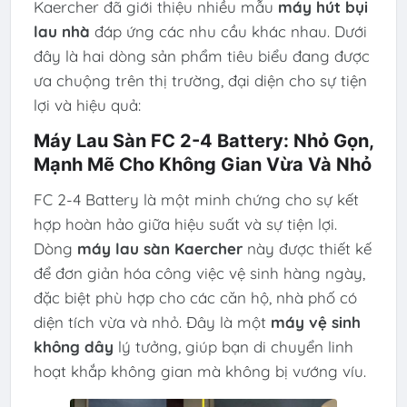
Kaercher đã giới thiệu nhiều mẫu
máy hút bụi
lau nhà
đáp ứng các nhu cầu khác nhau. Dưới
đây là hai dòng sản phẩm tiêu biểu đang được
ưa chuộng trên thị trường, đại diện cho sự tiện
lợi và hiệu quả:
Máy Lau Sàn FC 2-4 Battery: Nhỏ Gọn,
Mạnh Mẽ Cho Không Gian Vừa Và Nhỏ
FC 2-4 Battery là một minh chứng cho sự kết
hợp hoàn hảo giữa hiệu suất và sự tiện lợi.
Dòng
máy lau sàn Kaercher
này được thiết kế
để đơn giản hóa công việc vệ sinh hàng ngày,
đặc biệt phù hợp cho các căn hộ, nhà phố có
diện tích vừa và nhỏ. Đây là một
máy vệ sinh
không dây
lý tưởng, giúp bạn di chuyển linh
hoạt khắp không gian mà không bị vướng víu.