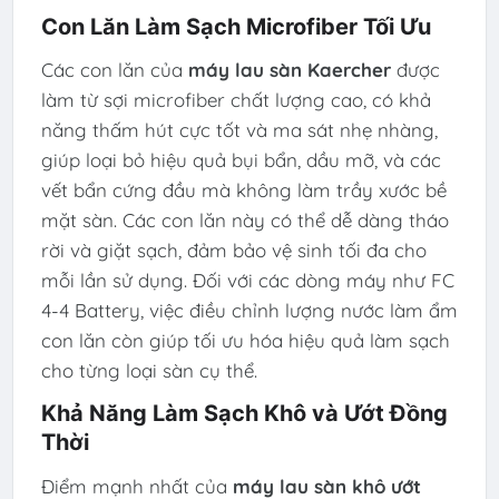
Con Lăn Làm Sạch Microfiber Tối Ưu
Các con lăn của
máy lau sàn Kaercher
được
làm từ sợi microfiber chất lượng cao, có khả
năng thấm hút cực tốt và ma sát nhẹ nhàng,
giúp loại bỏ hiệu quả bụi bẩn, dầu mỡ, và các
vết bẩn cứng đầu mà không làm trầy xước bề
mặt sàn. Các con lăn này có thể dễ dàng tháo
rời và giặt sạch, đảm bảo vệ sinh tối đa cho
mỗi lần sử dụng. Đối với các dòng máy như FC
4-4 Battery, việc điều chỉnh lượng nước làm ẩm
con lăn còn giúp tối ưu hóa hiệu quả làm sạch
cho từng loại sàn cụ thể.
Khả Năng Làm Sạch Khô và Ướt Đồng
Thời
Điểm mạnh nhất của
máy lau sàn khô ướt