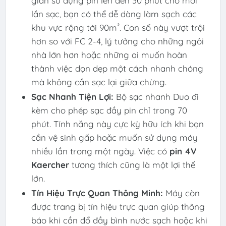
gian sử dụng pin lên đến 30 phút cho mỗi
lần sạc, bạn có thể dễ dàng làm sạch các
khu vực rộng tới 90m². Con số này vượt trội
hơn so với FC 2-4, lý tưởng cho những ngôi
nhà lớn hơn hoặc những ai muốn hoàn
thành việc dọn dẹp một cách nhanh chóng
mà không cần sạc lại giữa chừng.
Sạc Nhanh Tiện Lợi:
Bộ sạc nhanh Duo đi
kèm cho phép sạc đầy pin chỉ trong 70
phút. Tính năng này cực kỳ hữu ích khi bạn
cần vệ sinh gấp hoặc muốn sử dụng máy
nhiều lần trong một ngày. Việc có
pin 4V
Kaercher
tương thích cũng là một lợi thế
lớn.
Tín Hiệu Trực Quan Thông Minh:
Máy còn
được trang bị tín hiệu trực quan giúp thông
báo khi cần đổ đầy bình nước sạch hoặc khi