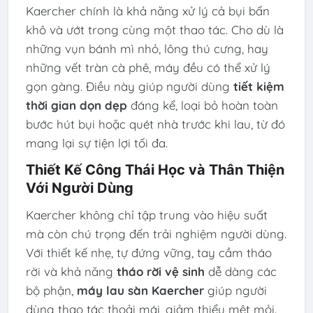
Kaercher chính là khả năng xử lý cả bụi bẩn
khô và ướt trong cùng một thao tác. Cho dù là
những vụn bánh mì nhỏ, lông thú cưng, hay
những vết tràn cà phê, máy đều có thể xử lý
gọn gàng. Điều này giúp người dùng
tiết kiệm
thời gian dọn dẹp
đáng kể, loại bỏ hoàn toàn
bước hút bụi hoặc quét nhà trước khi lau, từ đó
mang lại sự tiện lợi tối đa.
Thiết Kế Công Thái Học và Thân Thiện
Với Người Dùng
Kaercher không chỉ tập trung vào hiệu suất
mà còn chú trọng đến trải nghiệm người dùng.
Với thiết kế nhẹ, tự đứng vững, tay cầm tháo
rời và khả năng
tháo rời vệ sinh
dễ dàng các
bộ phận,
máy lau sàn Kaercher
giúp người
dùng thao tác thoải mái, giảm thiểu mệt mỏi.