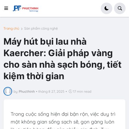
Trang chủ
Sàn phẩm công nghệ
Máy hút bụi lau nhà
Kaercher: Giải pháp vàng
cho sàn nhà sạch bóng, tiết
kiệm thời gian
by
Phucthinh
•
tháng 8 27, 2025
•
17 min read
Trong cuộc sống hiện đại bận rộn, việc duy trì
một không gian sống sạch sẽ, gọn gàng luôn