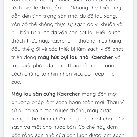
tách biệt là điều gần như không thể. Điều này
dẫn đến tình trạng sàn nhà, dù đã lau xong,
vẫn có thể không thực sự sạch do vi khuẩn và
bụi bẩn từ nước dơ vẫn còn sót lại. Hiểu được
thách thức này, Kaercher – thương hiệu hàng
đầu thế giới về các thiết bị làm sạch – đã phát
triển dòng
máy hút bụi lau nhà Kaercher
với
một giải pháp đột phá, thay đổi hoàn toàn
cách chúng ta nhìn nhận việc dọn dẹp nhà
cửa.
Máy lau sàn cứng Kaercher
mang đến một
phương pháp làm sạch hoàn toàn mới. Thay vì
sử dụng xô nước truyền thống, máy được
trang bị hai bình chứa riêng biệt: một cho nước
sạch và một cho nước bẩn. Cơ chế này đảm
bảo rằng sàn nhà của bạn luôn được làm sạch