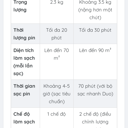
Trọng
2.3 kg
Khoảng 3.5 kg
lượng
(nặng hơn một
chút)
Thời
Tối đa 20
Tối đa 30 phút
lượng pin
phút
Diện tích
Lên đến 70
Lên đến 90 m²
làm sạch
m²
(mỗi lần
sạc)
Thời gian
Khoảng 4-5
70 phút (với bộ
sạc pin
giờ (sạc tiêu
sạc nhanh Duo)
chuẩn)
Chế độ
1 chế độ
2 chế độ (điều
làm sạch
chỉnh lượng