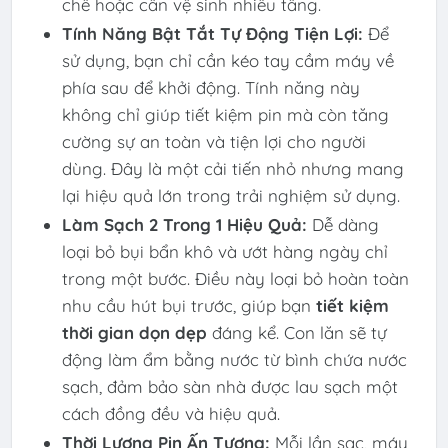
chế hoặc cần vệ sinh nhiều tầng.
Tính Năng Bật Tắt Tự Động Tiện Lợi:
Để
sử dụng, bạn chỉ cần kéo tay cầm máy về
phía sau để khởi động. Tính năng này
không chỉ giúp tiết kiệm pin mà còn tăng
cường sự an toàn và tiện lợi cho người
dùng. Đây là một cải tiến nhỏ nhưng mang
lại hiệu quả lớn trong trải nghiệm sử dụng.
Làm Sạch 2 Trong 1 Hiệu Quả:
Dễ dàng
loại bỏ bụi bẩn khô và ướt hàng ngày chỉ
trong một bước. Điều này loại bỏ hoàn toàn
nhu cầu hút bụi trước, giúp bạn
tiết kiệm
thời gian dọn dẹp
đáng kể. Con lăn sẽ tự
động làm ẩm bằng nước từ bình chứa nước
sạch, đảm bảo sàn nhà được lau sạch một
cách đồng đều và hiệu quả.
Thời Lượng Pin Ấn Tượng:
Mỗi lần sạc, máy