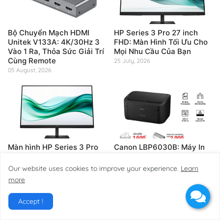
Bộ Chuyển Mạch HDMI
HP Series 3 Pro 27 inch
Unitek V133A: 4K/30Hz 3
FHD: Màn Hình Tối Ưu Cho
Vào 1 Ra, Thỏa Sức Giải Trí
Mọi Nhu Cầu Của Bạn
Cùng Remote
25 July, 2026
05 August, 2026
Màn hình HP Series 3 Pro
Canon LBP6030B: Máy In
324pv 23.8" FHD 100Hz:
Laser Trắng Đen Đáng Giá
Nâng tầm công việc và giải
Nhất Cho Văn Phòng & Gia
Our website uses cookies to improve your experience.
Learn
trí của bạn
Đình
more
25 July, 2026
25 July, 2026
Accept !