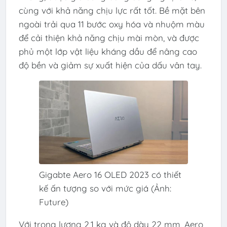
cùng với khả năng chịu lực rất tốt. Bề mặt bên
ngoài trải qua 11 bước oxy hóa và nhuộm màu
để cải thiện khả năng chịu mài mòn, và được
phủ một lớp vật liệu kháng dầu để nâng cao
độ bền và giảm sự xuất hiện của dấu vân tay.
Gigabte Aero 16 OLED 2023 có thiết
kế ấn tượng so với mức giá (Ảnh:
Future)
Với trọng lượng 2,1 kg và độ dày 22 mm, Aero