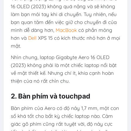
16 OLED (2023) không quá nặng và sẽ không
làm bạn mỏi tay khi di chuyển. Tuy nhiên, nếu
bạn quan tâm đến việc giữ cho chuyến đi của
mình dễ dàng hơn,
MacBook
có phần mỏng
hơn và
Dell
XPS 15 có kích thước nhỏ hơn ở mọi
mặt.
Nhìn chung, laptop Gigabyte Aero 16 OLED
(2023) không phải là một chiếc laptop nổi bật
về mặt thiết kế. Nhưng chí ít, khía cạnh hoàn
thiện của nó rất chỉn chu.
2. Bàn phím và touchpad
Bàn phím của Aero có độ nảy 1,7 mm, một con
số khá tốt cho bất kỳ chiếc laptop nào. Cảm
giác gõ phím cũng rất tuyệt vời, độ nảy cực