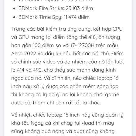
3DMark Fire Strike: 25.103 điểm
3DMark Time Spy: 11.474 điểm
Trong các bài kiểm tra ứng dụng, kết hợp CPU
và GPU mang lại điểm tổng thể 418, ấn tượng
hơn gần 100 điểm so với i7-12700H trên mẫu
Aero 2022 và đẩy lùi hầu hết các đối thủ. Điểm
số chỉnh sửa video và đa nhiệm của nó lần lượt
là 414 và 490, cho thấy sức mạnh đáng kinh
ngạc của nó. Và dĩ nhiên, nếu chiếc laptop 16
inch này xử lý được các phần mềm sáng tạo
thì không có lý do gì nó lại không chơi game
được cả, thậm chí còn rất tốt là khác.
Về nhiệt, chiếc laptop 16 inch này cũng quản lý
khá tốt. Ngay cả khi chạy full-load thì máy
cũng không quá nóng và quạt cũng không