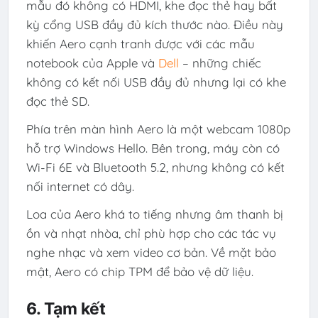
mẫu đó không có HDMI, khe đọc thẻ hay bất
kỳ cổng USB đầy đủ kích thước nào. Điều này
khiến Aero cạnh tranh được với các mẫu
notebook của Apple và
Dell
– những chiếc
không có kết nối USB đầy đủ nhưng lại có khe
đọc thẻ SD.
Phía trên màn hình Aero là một webcam 1080p
hỗ trợ Windows Hello. Bên trong, máy còn có
Wi-Fi 6E và Bluetooth 5.2, nhưng không có kết
nối internet có dây.
Loa của Aero khá to tiếng nhưng âm thanh bị
ồn và nhạt nhòa, chỉ phù hợp cho các tác vụ
nghe nhạc và xem video cơ bản. Về mặt bảo
mật, Aero có chip TPM để bảo vệ dữ liệu.
6. Tạm kết