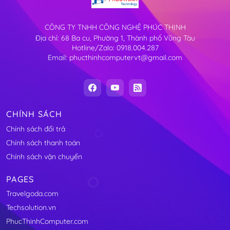
CÔNG TY TNHH CÔNG NGHỆ PHÚC THỊNH
Địa chỉ: 68 Ba cu, Phường 1, Thành phố Vũng Tàu
Hotline/Zalo: 0918.004.287
Email: phucthinhcomputervt@gmail.com
CHÍNH SÁCH
Chính sách đổi trả
Chính sách thanh toán
Chính sách vận chuyển
PAGES
Travelgoda.com
Techsolution.vn
PhucThinhComputer.com