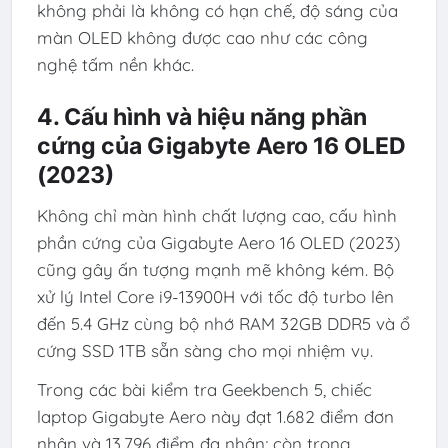
không phải là không có hạn chế, độ sáng của
màn OLED không được cao như các công
nghệ tấm nền khác.
4. Cấu hình và hiệu năng phần
cứng của Gigabyte Aero 16 OLED
(2023)
Không chỉ màn hình chất lượng cao, cấu hình
phần cứng của Gigabyte Aero 16 OLED (2023)
cũng gây ấn tượng mạnh mẽ không kém. Bộ
xử lý Intel Core i9-13900H với tốc độ turbo lên
đến 5.4 GHz cùng bộ nhớ RAM 32GB DDR5 và ổ
cứng SSD 1TB sẵn sàng cho mọi nhiệm vụ.
Trong các bài kiểm tra Geekbench 5, chiếc
laptop Gigabyte Aero này đạt 1.682 điểm đơn
nhân và 13.796 điểm đa nhân; còn trong