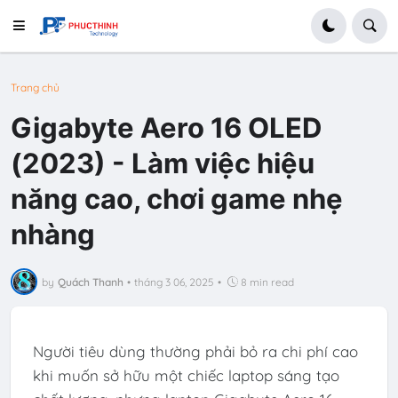
Trang chủ
Gigabyte Aero 16 OLED
(2023) - Làm việc hiệu
năng cao, chơi game nhẹ
nhàng
by
Quách Thanh
•
tháng 3 06, 2025
•
8 min read
Người tiêu dùng thường phải bỏ ra chi phí cao
khi muốn sở hữu một chiếc laptop sáng tạo