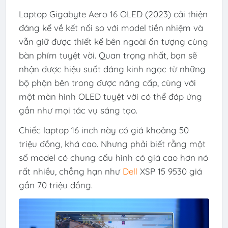
Laptop Gigabyte Aero 16 OLED (2023) cải thiện
đáng kể về kết nối so với model tiền nhiệm và
vẫn giữ được thiết kế bên ngoài ấn tượng cùng
bàn phím tuyệt vời. Quan trọng nhất, bạn sẽ
nhận được hiệu suất đáng kinh ngạc từ những
bộ phận bên trong được nâng cấp, cùng với
một màn hình OLED tuyệt vời có thể đáp ứng
gần như mọi tác vụ sáng tạo.
Chiếc laptop 16 inch này có giá khoảng 50
triệu đồng, khá cao. Nhưng phải biết rằng một
số model có chung cấu hình có giá cao hơn nó
rất nhiều, chẳng hạn như
Dell
XSP 15 9530 giá
gần 70 triệu đồng.