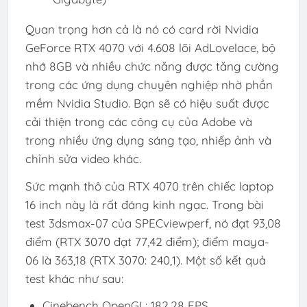
Quan trọng hơn cả là nó có card rời Nvidia
GeForce RTX 4070 với 4.608 lõi AdLovelace, bộ
nhớ 8GB và nhiều chức năng được tăng cường
trong các ứng dụng chuyên nghiệp nhờ phần
mềm Nvidia Studio. Bạn sẽ có hiệu suất được
cải thiện trong các công cụ của Adobe và
trong nhiều ứng dụng sáng tạo, nhiếp ảnh và
chỉnh sửa video khác.
Sức mạnh thô của RTX 4070 trên chiếc laptop
16 inch này là rất đáng kinh ngạc. Trong bài
test 3dsmax-07 của SPECviewperf, nó đạt 93,08
điểm (RTX 3070 đạt 77,42 điểm); điểm maya-
06 là 363,18 (RTX 3070: 240,1). Một số kết quả
test khác như sau:
Cinebench OpenGL: 182,28 FPS