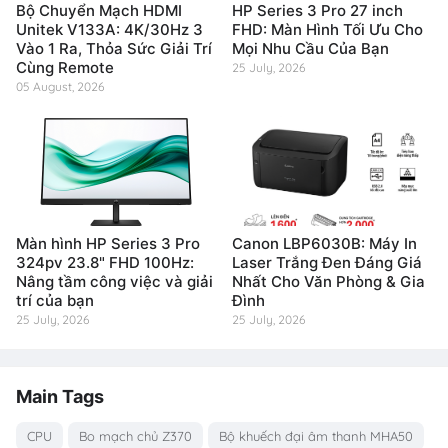
Bộ Chuyển Mạch HDMI
HP Series 3 Pro 27 inch
Unitek V133A: 4K/30Hz 3
FHD: Màn Hình Tối Ưu Cho
Vào 1 Ra, Thỏa Sức Giải Trí
Mọi Nhu Cầu Của Bạn
Cùng Remote
25 July, 2026
05 August, 2026
Màn hình HP Series 3 Pro
Canon LBP6030B: Máy In
324pv 23.8" FHD 100Hz:
Laser Trắng Đen Đáng Giá
Nâng tầm công việc và giải
Nhất Cho Văn Phòng & Gia
trí của bạn
Đình
25 July, 2026
25 July, 2026
Main Tags
CPU
Bo mạch chủ Z370
Bộ khuếch đại âm thanh MHA50