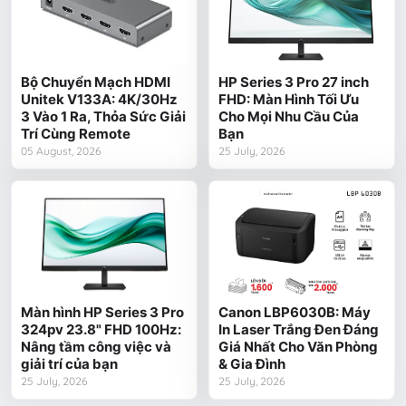
Bộ Chuyển Mạch HDMI
HP Series 3 Pro 27 inch
Unitek V133A: 4K/30Hz
FHD: Màn Hình Tối Ưu
3 Vào 1 Ra, Thỏa Sức Giải
Cho Mọi Nhu Cầu Của
Trí Cùng Remote
Bạn
05 August, 2026
25 July, 2026
Màn hình HP Series 3 Pro
Canon LBP6030B: Máy
324pv 23.8" FHD 100Hz:
In Laser Trắng Đen Đáng
Nâng tầm công việc và
Giá Nhất Cho Văn Phòng
giải trí của bạn
& Gia Đình
25 July, 2026
25 July, 2026