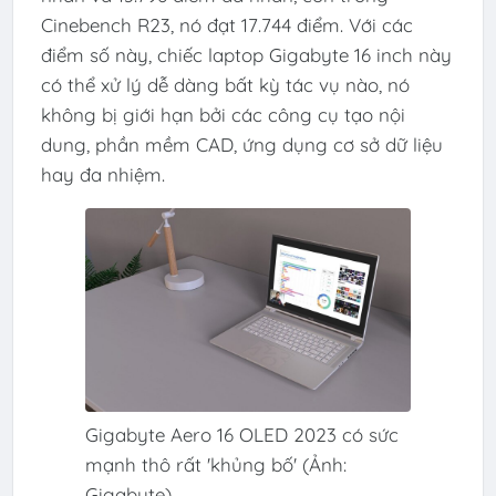
Cinebench R23, nó đạt 17.744 điểm. Với các
điểm số này, chiếc laptop Gigabyte 16 inch này
có thể xử lý dễ dàng bất kỳ tác vụ nào, nó
không bị giới hạn bởi các công cụ tạo nội
dung, phần mềm CAD, ứng dụng cơ sở dữ liệu
hay đa nhiệm.
Gigabyte Aero 16 OLED 2023 có sức
mạnh thô rất 'khủng bố' (Ảnh:
Gigabyte)