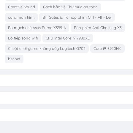
Creative Sound
Cách bảo vệ Thư mục an toàn
card màn hình
Bill Gates & Tổ hợp phím Ctrl - Alt - Del
Bo mạch chủ Asus Prime X399-A
Bàn phím Anti Ghosting X5
Bộ tiếp sóng wifi
CPU Intel Core i9 7980XE
Chuột chơi game không dây Logitech G703
Core i9-8950HK
bitcoin