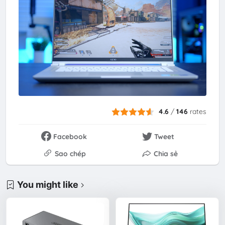
4.6
/
146
rates
Facebook
Tweet
Sao chép
Chia sẻ
You might like