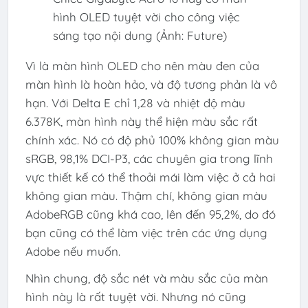
hình OLED tuyệt vời cho công việc
sáng tạo nội dung (Ảnh: Future)
Vì là màn hình OLED cho nên màu đen của
màn hình là hoàn hảo, và độ tương phản là vô
hạn. Với Delta E chỉ 1,28 và nhiệt độ màu
6.378K, màn hình này thể hiện màu sắc rất
chính xác. Nó có độ phủ 100% không gian màu
sRGB, 98,1% DCI-P3, các chuyên gia trong lĩnh
vực thiết kế có thể thoải mái làm việc ở cả hai
không gian màu. Thậm chí, không gian màu
AdobeRGB cũng khá cao, lên đến 95,2%, do đó
bạn cũng có thể làm việc trên các ứng dụng
Adobe nếu muốn.
Nhìn chung, độ sắc nét và màu sắc của màn
hình này là rất tuyệt vời. Nhưng nó cũng