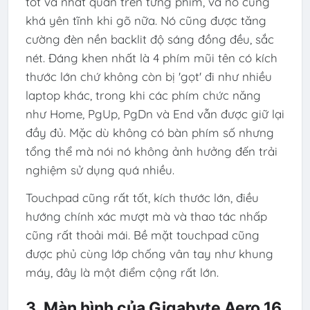
tốt và nhất quán trên từng phím, và nó cũng
khá yên tĩnh khi gõ nữa. Nó cũng được tăng
cường đèn nền backlit độ sáng đồng đều, sắc
nét. Đáng khen nhất là 4 phím mũi tên có kích
thước lớn chứ không còn bị 'gọt' đi như nhiều
laptop khác, trong khi các phím chức năng
như Home, PgUp, PgDn và End vẫn được giữ lại
đầy đủ. Mặc dù không có bàn phím số nhưng
tổng thể mà nói nó không ảnh hưởng đến trải
nghiệm sử dụng quá nhiều.
Touchpad cũng rất tốt, kích thước lớn, điều
hướng chính xác mượt mà và thao tác nhấp
cũng rất thoải mái. Bề mặt touchpad cũng
được phủ cùng lớp chống vân tay như khung
máy, đây là một điểm cộng rất lớn.
3. Màn hình của Gigabyte Aero 16