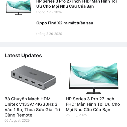
HP Series 3 Pro 27 inch FHD: Màn Hình Tối
Ưu Cho Mọi Nhu Cầu Của Bạn
tháng 7 25, 2026
Oppo Find X2 ra mắt tuần sau
tháng 2 26, 2020
Latest Updates
Bộ Chuyển Mạch HDMI
HP Series 3 Pro 27 inch
Unitek V133A: 4K/30Hz 3
FHD: Màn Hình Tối Ưu Cho
Vào 1 Ra, Thỏa Sức Giải Trí
Mọi Nhu Cầu Của Bạn
Cùng Remote
25 July, 2026
05 August, 2026