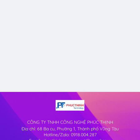
CÔNG TY TNHH CÔNG NGHỆ PHÚC THỊNH
Địa chỉ: 68 Ba cu, Phường 1, Thành phố Vũng Tàu
Hotline/Zalo: 0918.004.287