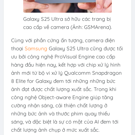
Galaxy S25 Ultra sở hữu các trang bị
cao cấp về camera (Ảnh: GSMArena).
Cùng với phần cứng ấn tượng, camera điện
thoại
Samsung
Galaxy S25 Ultra cũng được tối
ưu bởi công nghệ ProVisual Engine cao cấp
hàng đầu hiện nay, kết hợp với chip xử lý hình
ảnh mới từ bộ vi xử lý Qualcomm Snapdragon
8 Elite for Galaxy đem tới những những bức
ảnh đạt được chất lượng xuất sắc. Trong khi
công nghệ Object-aware Engine giúp tăng
cường nhận sáng, cải thiện chất lượng ở
những bức ảnh và thước phim quay thiếu
sáng, và đặc biệt là sự có mặt của AI đem tới
chất lượng ảnh chụp ở mức xuất sắc.