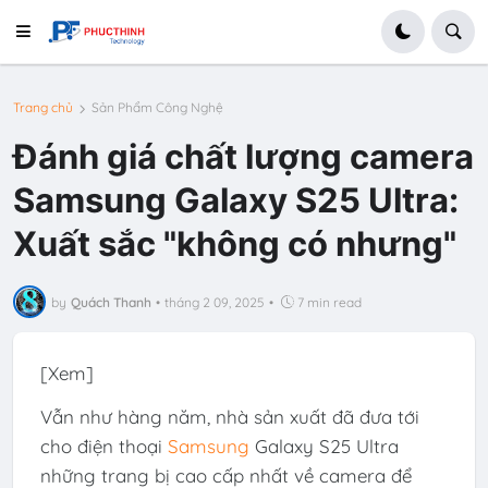
Trang chủ
Sản Phẩm Công Nghệ
Đánh giá chất lượng camera
Samsung Galaxy S25 Ultra:
Xuất sắc "không có nhưng"
by
Quách Thanh
•
tháng 2 09, 2025
•
7 min read
[Xem]
Vẫn như hàng năm, nhà sản xuất đã đưa tới
cho điện thoại
Samsung
Galaxy S25 Ultra
những trang bị cao cấp nhất về camera để