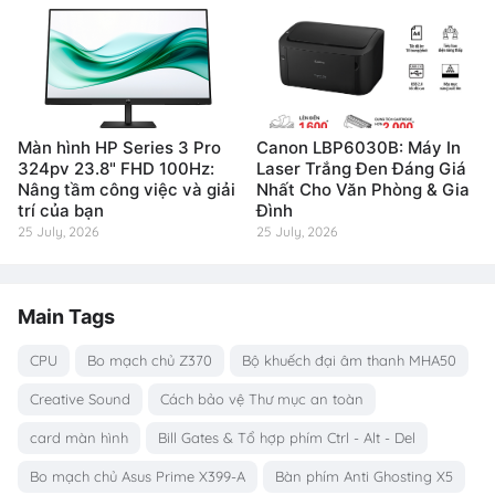
Màn hình HP Series 3 Pro
Canon LBP6030B: Máy In
324pv 23.8" FHD 100Hz:
Laser Trắng Đen Đáng Giá
Nâng tầm công việc và giải
Nhất Cho Văn Phòng & Gia
trí của bạn
Đình
25 July, 2026
25 July, 2026
Main Tags
CPU
Bo mạch chủ Z370
Bộ khuếch đại âm thanh MHA50
Creative Sound
Cách bảo vệ Thư mục an toàn
card màn hình
Bill Gates & Tổ hợp phím Ctrl - Alt - Del
Bo mạch chủ Asus Prime X399-A
Bàn phím Anti Ghosting X5