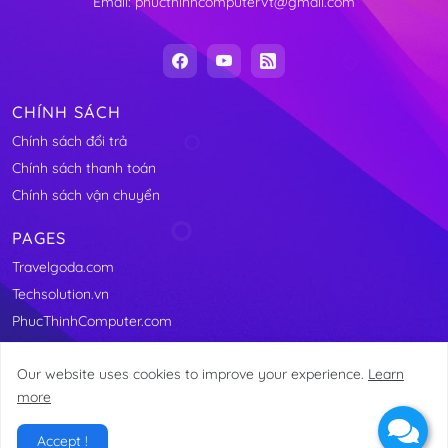
Email: phucthinhcomputervt@gmail.com
CHÍNH SÁCH
Chính sách đổi trả
Chính sách thanh toán
Chính sách vận chuyển
PAGES
Travelgoda.com
Techsolution.vn
PhucThinhComputer.com
Our website uses cookies to improve your experience.
Learn
more
@2011-2025 Linhkienmaytinhvungtau.com
Accept !
Home
About
Contact
Site Map