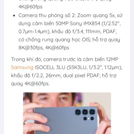
4K@60fps
Camera thu phóng số 2: Zoom quang 5x, sử
dụng cảm biến 50MP Sony IMX854 (1/2.52″,
0.7µm-1.4µm), khẩu độ f/3.4, 111mm, PDAF,
có chống rung quang học OIS; hỗ trợ quay
8K@30fps, 4K@60fps
Trong khi đó, camera trước là cảm biến 12MP
Samsung
ISOCELL 3LU (S5K3LU, 1/3.2″, 1.12µm),
khẩu độ f/2.2, 26mm, dual pixel PDAF; hỗ trợ
quay 4K@60fps.