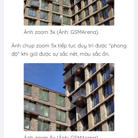
Ảnh zoom 3x (Ảnh: GSMArena).
Ảnh chụp zoom 5x tiếp tục duy trì được "phong
độ" khi giữ được sự sắc nét, màu sắc ổn.
Ảnh zoom 5x (Ảnh: GSMArena).