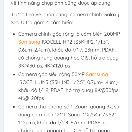
về tính năng chụp ảnh cũng được áp dụng.
Trước tiên về phần cứng, camera chính Galaxy
S25 Ultra gồm 4 cảm biến:
Camera chính góc rộng là cảm biến 200MP
Samsung
ISOCELL HP2 (S5KHP2, 1/1.3″,
0.6µm-2.4µm), khẩu độ f/1.7, 23mm, PDAF,
có chống rung quang học OIS; hỗ trợ quay
8K@30fps, 4K@120fps
Camera góc siêu rộng 50MP
Samsung
ISOCELL JN3 (S5KJN3, 1/2.5″, 0.7µm-1.4µm),
khẩu độ f/1.9, PDAF; hỗ trợ quay 8K@30fps,
4K@120fps
Camera thu phóng số 1: Zoom quang 3x, sử
dụng cảm biến 12MP Sony IMX754 (1/3.52″,
1.12µm), khẩu độ f/2.4, 67mm, PDAF, có
chống rung quang học OIS;hỗ trợ quay