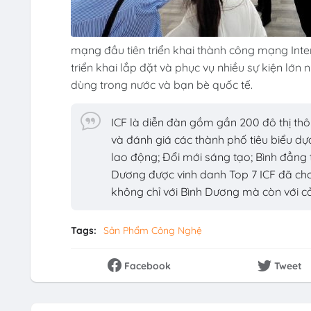
mạng đầu tiên triển khai thành công mạng Int
triển khai lắp đặt và phục vụ nhiều sự kiện lớ
dùng trong nước và bạn bè quốc tế.
ICF là diễn đàn gồm gần 200 đô thị thô
và đánh giá các thành phố tiêu biểu dựa
lao động; Đổi mới sáng tạo; Bình đẳng t
Dương được vinh danh Top 7 ICF đã cho
không chỉ với Bình Dương mà còn với cả
Tags:
Sản Phẩm Công Nghệ
Facebook
Tweet