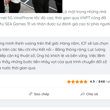
Là một trong những nhà
ernet 5G VinaPhone tốc độ cao, thời gian qua VNPT cũng đã
n như SEA Games 31 và nhận được sự đánh giá cao từ phía người
ng minh thịnh vượng trên thế giới. Hàng năm, ICF sẽ lựa chọn
 trên các tiêu chí như Kết nối – Băng thông rộng; Lực lượng
iếp cận kỹ thuật số; Ủng hộ khích lệ và bền vững. Việc Bình
 thấy những bước tiến nhảy vọt của quá trình chuyển đổi số
 nước thời gian qua.
4.9
/
848
ra
Sao chép
Chia sẻ