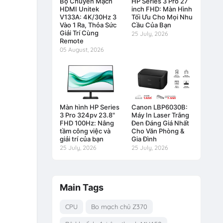
Bộ Chuyển Mạch
HP Series 3 Pro 27
HDMI Unitek
inch FHD: Màn Hình
V133A: 4K/30Hz 3
Tối Ưu Cho Mọi Nhu
Vào 1 Ra, Thỏa Sức
Cầu Của Bạn
Giải Trí Cùng
25 July, 2026
Remote
05 August, 2026
Màn hình HP Series
Canon LBP6030B:
3 Pro 324pv 23.8"
Máy In Laser Trắng
FHD 100Hz: Nâng
Đen Đáng Giá Nhất
tầm công việc và
Cho Văn Phòng &
giải trí của bạn
Gia Đình
25 July, 2026
25 July, 2026
Main Tags
CPU
Bo mạch chủ Z370