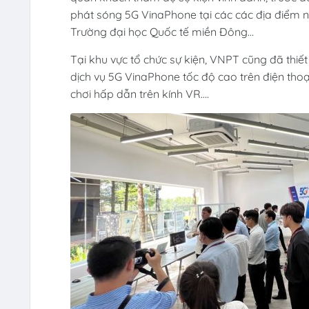
phát sóng 5G VinaPhone tại các các địa điểm n
Trường đại học Quốc tế miền Đông…
Tại khu vực tổ chức sự kiện, VNPT cũng đã thiết
dịch vụ 5G VinaPhone tốc độ cao trên điện thoại 
chơi hấp dẫn trên kính VR….