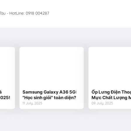
àu - HotLine: 0918 004287
á
Samsung Galaxy A36 5G:
Ốp Lưng Điện Thoạ
2025!
"Học sinh giỏi" toàn diện?
Mực Chất Lượng 
11 July, 2025
09 July, 2025