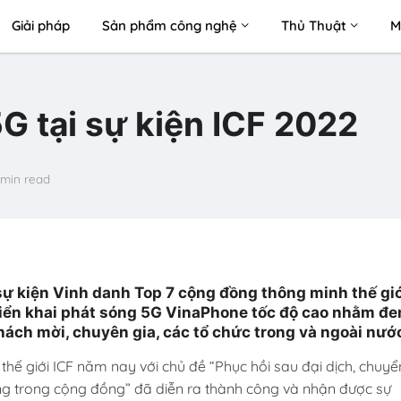
Giải pháp
Sản phẩm công nghệ
Thủ Thuật
M
 tại sự kiện ICF 2022
 min read
sự kiện Vinh danh Top 7 cộng đồng thông minh thế gi
riển khai phát sóng 5G VinaPhone tốc độ cao nhằm đ
khách mời, chuyên gia, các tổ chức trong và ngoài nướ
hế giới ICF năm nay với chủ đề “Phục hồi sau đại dịch, chuyể
ởng trong cộng đồng” đã diễn ra thành công và nhận được sự