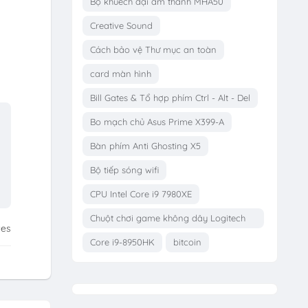
Bộ khuếch đại âm thanh MHA50
Creative Sound
Cách bảo vệ Thư mục an toàn
card màn hình
Bill Gates & Tổ hợp phím Ctrl - Alt - Del
Bo mạch chủ Asus Prime X399-A
Bàn phím Anti Ghosting X5
Bộ tiếp sóng wifi
CPU Intel Core i9 7980XE
Chuột chơi game không dây Logitech
tes
G703
Core i9-8950HK
bitcoin