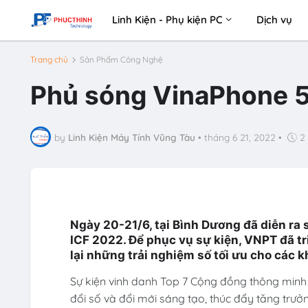
Linh Kiện - Phụ kiện PC
Dịch vụ
Trang chủ
Sản Phẩm Công Nghệ
Phủ sóng VinaPhone 5G
by
Linh Kiện Máy Tính Vũng Tàu
•
tháng 6 21, 2022
•
2
Ngày 20-21/6, tại Bình Dương đã diễn ra 
ICF 2022. Để phục vụ sự kiện, VNPT đã t
lại những trải nghiệm số tối ưu cho các 
Sự kiện vinh danh Top 7 Cộng đồng thông minh t
đổi số và đổi mới sáng tạo, thúc đẩy tăng trư