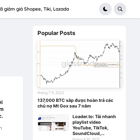
ã giảm giá Shopee, Tiki, Lazada
Popular Posts
tháng 7 11, 2022
137,000 BTC sắp được hoàn trả các
ới
chủ nợ Mt Gox sau 7 năm
em
c.
Loader.to: Tải nhanh
playlist video
n
YouTube, TikTok,
SoundCloud,…
tháng 9 10, 2021