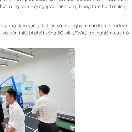
hư Trung tâm Hội nghị và Triển lãm, Trung tâm hành chính,
 lập một khu vực giới thiệu và trải nghiệm cho khách mời về
và trên thiết bị phát sóng 5G wifi (FWA), trải nghiệm các trò