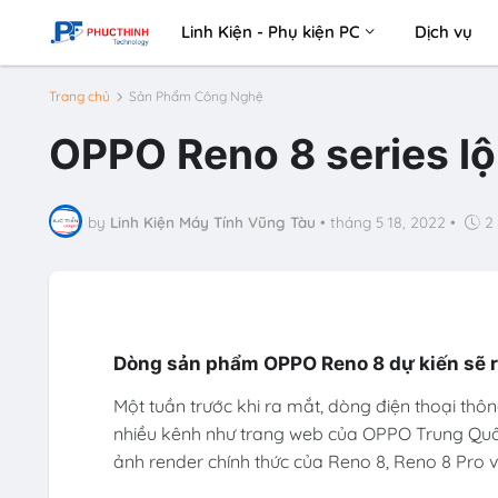
Linh Kiện - Phụ kiện PC
Dịch vụ
Trang chủ
Sản Phẩm Công Nghệ
OPPO Reno 8 series lộ
by
Linh Kiện Máy Tính Vũng Tàu
•
tháng 5 18, 2022
•
2
Dòng sản phẩm OPPO Reno 8 dự kiến ​​sẽ 
Một tuần trước khi ra mắt, dòng điện thoại th
nhiều kênh như trang web của OPPO Trung Quốc
ảnh render chính thức của Reno 8, Reno 8 Pro 