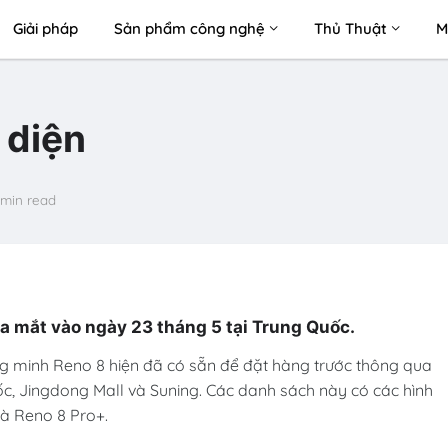
Giải pháp
Sản phẩm công nghệ
Thủ Thuật
M
 diện
 min read
ra mắt vào ngày 23 tháng 5 tại Trung Quốc.
ông minh Reno 8 hiện đã có sẵn để đặt hàng trước thông qua
, Jingdong Mall và Suning. Các danh sách này có các hình
và Reno 8 Pro+.