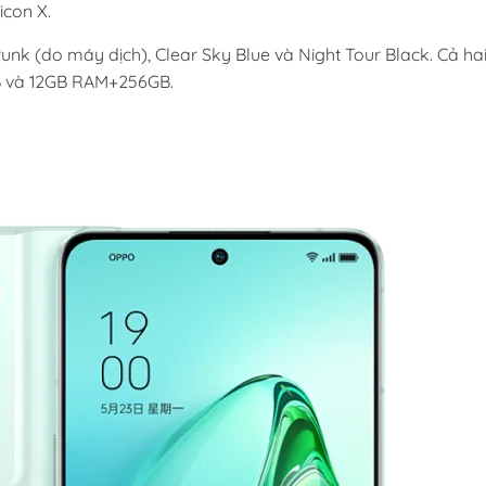
icon X.
unk (do máy dịch), Clear Sky Blue và Night Tour Black. Cả ha
B và 12GB RAM+256GB.