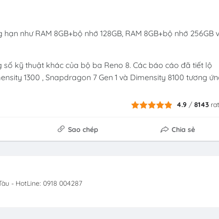
hẳng hạn như RAM 8GB+bộ nhớ 128GB, RAM 8GB+bộ nhớ 256GB 
 số kỹ thuật khác của bộ ba Reno 8. Các báo cáo đã tiết lộ
mensity 1300 , Snapdragon 7 Gen 1 và Dimensity 8100 tương ứn
4.9
/
8143
ra
Sao chép
Chia sẻ
àu - HotLine: 0918 004287