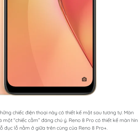
ng chiếc điện thoại này có thiết kế mặt sau tương tự. Màn
và một “chiếc cằm” đáng chú ý. Reno 8 Pro có thiết kế màn hì
ỗ đục lỗ nằm ở giữa trên cùng của Reno 8 Pro+.