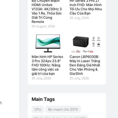
Bộ Chuyển Mạch
HP Series 3 Pro 27
HDMI Unitek
inch FHD: Màn Hình
V133A: 4K/30Hz 3
Tối Ưu Cho Mọi Nhu
Vào 1 Ra, Thỏa Sức
Cầu Của Bạn
Giải Trí Cùng
25 July, 2026
Remote
05 August, 2026
Màn hình HP Series
Canon LBP6030B:
3 Pro 324pv 23.8"
Máy In Laser Trắng
FHD 100Hz: Nâng
Đen Đáng Giá Nhất
tầm công việc và
Cho Văn Phòng &
giải trí của bạn
Gia Đình
25 July, 2026
25 July, 2026
Main Tags
nh
CPU
Bo mạch chủ Z370