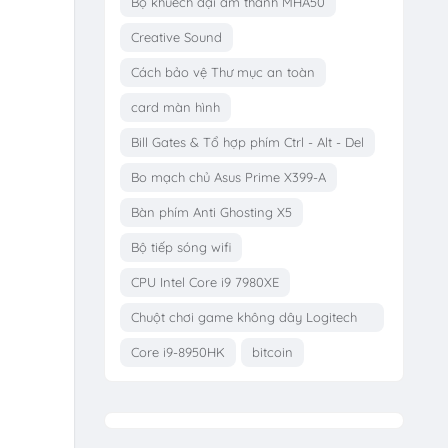
Bộ khuếch đại âm thanh MHA50
Creative Sound
Cách bảo vệ Thư mục an toàn
card màn hình
Bill Gates & Tổ hợp phím Ctrl - Alt - Del
Bo mạch chủ Asus Prime X399-A
Bàn phím Anti Ghosting X5
Bộ tiếp sóng wifi
CPU Intel Core i9 7980XE
Chuột chơi game không dây Logitech
G703
Core i9-8950HK
bitcoin