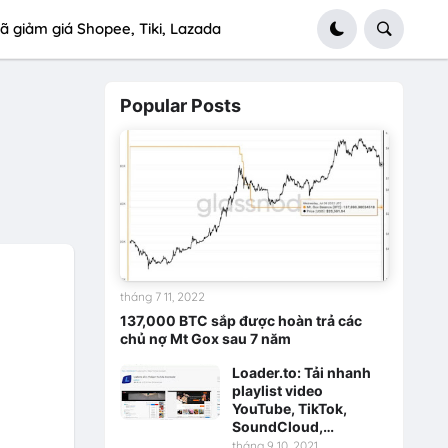
ã giảm giá Shopee, Tiki, Lazada
Popular Posts
tháng 7 11, 2022
137,000 BTC sắp được hoàn trả các
chủ nợ Mt Gox sau 7 năm
Loader.to: Tải nhanh
playlist video
YouTube, TikTok,
SoundCloud,…
tháng 9 10, 2021