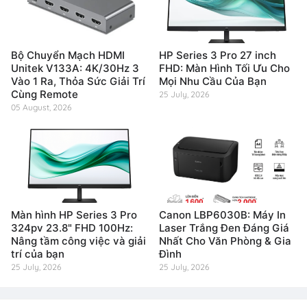
Bộ Chuyển Mạch HDMI
HP Series 3 Pro 27 inch
Unitek V133A: 4K/30Hz 3
FHD: Màn Hình Tối Ưu Cho
Vào 1 Ra, Thỏa Sức Giải Trí
Mọi Nhu Cầu Của Bạn
Cùng Remote
25 July, 2026
05 August, 2026
Màn hình HP Series 3 Pro
Canon LBP6030B: Máy In
324pv 23.8" FHD 100Hz:
Laser Trắng Đen Đáng Giá
Nâng tầm công việc và giải
Nhất Cho Văn Phòng & Gia
trí của bạn
Đình
25 July, 2026
25 July, 2026