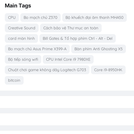
Main Tags
CPU
Bo mạch chủ Z370
Bộ khuếch đại âm thanh MHA50
Creative Sound
Cách bảo vệ Thư mục an toàn
card màn hình
Bill Gates & Tổ hợp phím Ctrl - Alt - Del
Bo mạch chủ Asus Prime X399-A
Bàn phím Anti Ghosting X5
Bộ tiếp sóng wifi
CPU Intel Core i9 7980XE
Chuột chơi game không dây Logitech G703
Core i9-8950HK
bitcoin