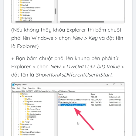
(Nếu không thấy khóa Explorer thì bấm chuột
phải lên Windows > chọn
New > Key
và đặt tên
là Explorer).
+ Bạn bấm chuột phải lên khung bên phải từ
Explorer > chọn
New > DWORD (32-bit) Value
>
đặt tên là
ShowRunAsDifferentUserInStart
.