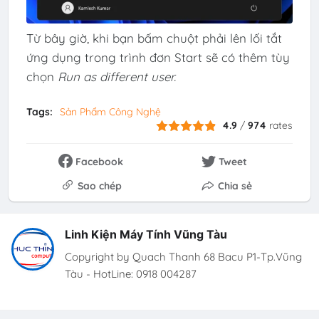
Từ bây giờ, khi bạn bấm chuột phải lên lối tắt
ứng dụng trong trình đơn Start sẽ có thêm tùy
chọn
Run as different user.
Tags:
Sản Phẩm Công Nghệ
4.9
/
974
rates
Facebook
Tweet
Sao chép
Chia sẻ
Linh Kiện Máy Tính Vũng Tàu
Copyright by Quach Thanh 68 Bacu P1-Tp.Vũng
Tàu - HotLine: 0918 004287