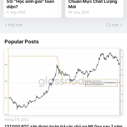
5G: "Học sinh giỏi" toàn
Chuẩn Mực Chất Lượng
diện?
Mới
11 July, 2025
09 July, 2025
Mới hơn
Cũ hơn
Popular Posts
tháng 7 11, 2022
137,000 BTC sắp được hoàn trả các chủ nợ Mt Gox sau 7 năm