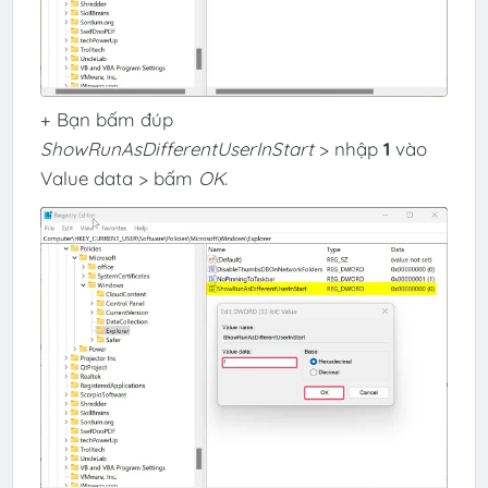
+ Bạn bấm đúp
ShowRunAsDifferentUserInStart
> nhập
1
vào
Value data > bấm
OK
.