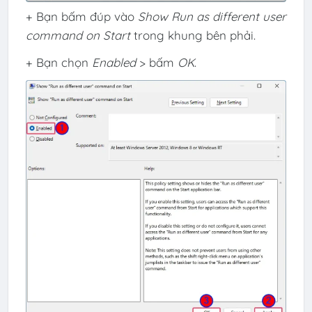
+ Bạn bấm đúp vào
Show Run as different user
command on Start
trong khung bên phải.
+ Bạn chọn
Enabled
> bấm
OK
.