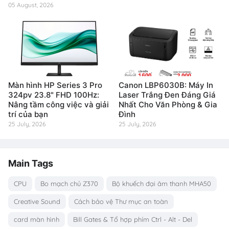
05 August, 2026
Màn hình HP Series 3 Pro
Canon LBP6030B: Máy In
324pv 23.8" FHD 100Hz:
Laser Trắng Đen Đáng Giá
Nâng tầm công việc và giải
Nhất Cho Văn Phòng & Gia
trí của bạn
Đình
25 July, 2026
25 July, 2026
Main Tags
CPU
Bo mạch chủ Z370
Bộ khuếch đại âm thanh MHA50
Creative Sound
Cách bảo vệ Thư mục an toàn
card màn hình
Bill Gates & Tổ hợp phím Ctrl - Alt - Del