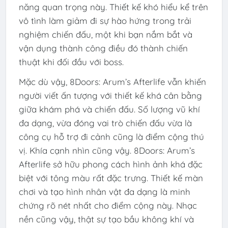
năng quan trọng này. Thiết kế khó hiểu kể trên
vô tình làm giảm đi sự hào hứng trong trải
nghiệm chiến đấu, một khi bạn nắm bắt và
vận dụng thành công điều đó thành chiến
thuật khi đối đầu với boss.
Mặc dù vậy, 8Doors: Arum’s Afterlife vẫn khiến
người viết ấn tượng với thiết kế khá cân bằng
giữa khám phá và chiến đấu. Số lượng vũ khí
đa dạng, vừa đóng vai trò chiến đấu vừa là
công cụ hỗ trợ đi cảnh cũng là điểm cộng thú
vị. Khía cạnh nhìn cũng vậy. 8Doors: Arum’s
Afterlife sở hữu phong cách hình ảnh khá đặc
biệt với tông màu rất đặc trưng. Thiết kế màn
chơi và tạo hình nhân vật đa dạng là minh
chứng rõ nét nhất cho điểm cộng này. Nhạc
nền cũng vậy, thật sự tạo bầu không khí và