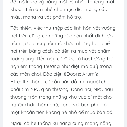
để mở khóa kỹ năng mới và nhận thưởng một
khoản tiền âm phủ cho mục đích nâng cấp
máu, mana và vật phẩm hỗ trợ.
Tất nhiên, việc thu thập các linh hồn vất vưởng
nói trên cũng có những rào cản nhất định, đòi
hỏi người chơi phải mở khóa những hạn chế
nói trên bằng cách bỏ tiền ra mua vật phẩm
tương ứng. Tiền này có được từ hoạt động trải
nghiệm thông thường như diệt ma quỷ trong
các màn chơi. Đặc biệt, 8Doors: Arum’s
Afterlife không có sẵn bản đồ mà người chơi
phải tìm NPC gian thương. Đáng nói, NPC này
thường trốn trong những khu vực bí mật chờ
người chơi khám phá, cộng với bạn phải tốn
một khoản tiền không hề nhỏ để mua bản đồ.
Ngay cả hệ thống kỹ năng cũng mang nặng