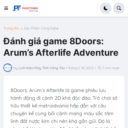
Trang chủ
Sản Phẩm Công Nghệ
Đánh giá game 8Doors:
Arum’s Afterlife Adventure
by
Linh Kiện Máy Tính Vũng Tàu
•
tháng 5 18, 2022
•
7 min read
8Doors: Arum’s Afterlife là game phiêu lưu
hành động đi cảnh 2D khá độc đáo. Trò chơi sở
hữu thiết kế metroidvania hấp dẫn với câu
chuyện kể cùng bối cảnh mang màu sắc tâm
linh đất nước kim chi nên khá gần gũi. Đó là