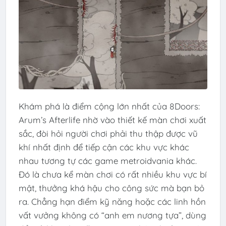
Khám phá là điểm cộng lớn nhất của 8Doors:
Arum’s Afterlife nhờ vào thiết kế màn chơi xuất
sắc, đòi hỏi người chơi phải thu thập được vũ
khí nhất định để tiếp cận các khu vực khác
nhau tương tự các game metroidvania khác.
Đó là chưa kể màn chơi có rất nhiều khu vực bí
mật, thưởng khá hậu cho công sức mà bạn bỏ
ra. Chẳng hạn điểm kỹ năng hoặc các linh hồn
vất vưởng không có “anh em nương tựa”, dùng