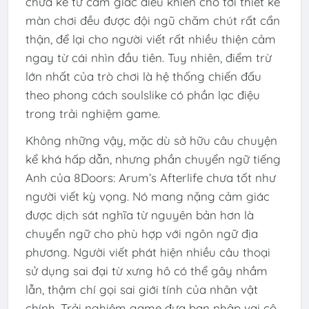
chưa kể từ cảm giác điều khiển cho tới thiết kế
màn chơi đều được đội ngũ chăm chút rất cẩn
thận, để lại cho người viết rất nhiều thiện cảm
ngay từ cái nhìn đầu tiên. Tuy nhiên, điểm trừ
lớn nhất của trò chơi là hệ thống chiến đấu
theo phong cách soulslike có phần lạc điệu
trong trải nghiệm game.
Không những vậy, mặc dù sở hữu câu chuyện
kể khá hấp dẫn, nhưng phần chuyển ngữ tiếng
Anh của 8Doors: Arum’s Afterlife chưa tốt như
người viết kỳ vọng. Nó mang nặng cảm giác
được dịch sát nghĩa từ nguyên bản hơn là
chuyển ngữ cho phù hợp với ngôn ngữ địa
phương. Người viết phát hiện nhiều câu thoại
sử dụng sai đại từ xưng hô có thể gây nhầm
lẫn, thậm chí gọi sai giới tính của nhân vật
chính. Trải nghiệm game đưa bạn nhập vai cô