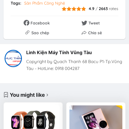
Tags:
Sản Phẩm Công Nghệ
4.9
/
2663
rates
Facebook
Tweet
Sao chép
Chia sẻ
Linh Kiện Máy Tính Vũng Tàu
Copyright by Quach Thanh 68 Bacu P1-Tp.Vũng
Tàu - HotLine: 0918 004287
You might like