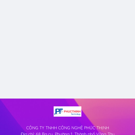
CÔNG TY TNHH CÔNG NGHỆ PHÚC THỊNH
Địa chỉ: 68 Ba cu, Phường 1, Thành phố Vũng Tàu