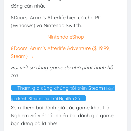
đáng cân nhắc.
8Doors: Arum’s Afterlife hiện có cho PC
(Windows) và Nintendo Switch.
Nintendo eShop
8Doors: Arum's Afterlife Adventure ($ 19.99,
Steam) →
Bài viết sử dụng game do nhà phát hành hỗ
trợ.
Tham gia cùng chúng tôi trên Steam
Tham
gia kênh Steam của Trải Nghiệm Số
Xem thêm bài đánh giá các game khácTrải
Nghiệm Số viết rất nhiều bài đánh giá game,
bạn đừng bỏ lỡ nhé!