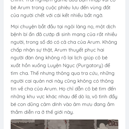
bé Arum trong cuộc phiêu lưu đến vùng đất
của người chết với cái kết nhiều bất ngờ.
Mọi chuyện bắt đầu tại ngôi làng nọ, một dịch
bệnh bí ẩn đã cướp đi sinh mạng của rất nhiều
người, trong số đó có cả cha của Arum. Không
chấp nhận sự thật, Arum thuyết phục hai
người đàn ông không rõ lai lịch giúp cô bé
xuất hồn xuống Luyện Ngục (Purgatory) để
tìm cha. Thế nhưng thông qua tra cứu, những
người cai quản nơi này cũng không có thông
tin về cha của Arum. Họ chỉ dẫn cô bé tìm đến
những khu vực khác nhau để dò la, vô tình đẩy
bé con dũng cảm dính vào âm mưu đang ầm
thầm diễn ra ở thế giới này.