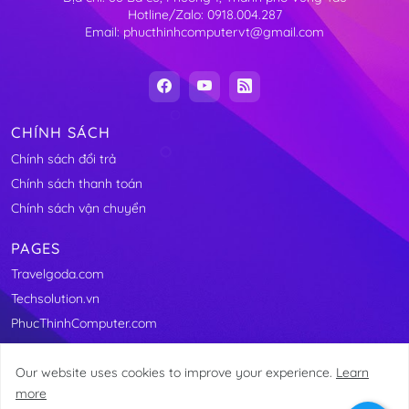
Hotline/Zalo: 0918.004.287
Email: phucthinhcomputervt@gmail.com
CHÍNH SÁCH
Chính sách đổi trả
Chính sách thanh toán
Chính sách vận chuyển
PAGES
Travelgoda.com
Techsolution.vn
PhucThinhComputer.com
Our website uses cookies to improve your experience.
Learn
more