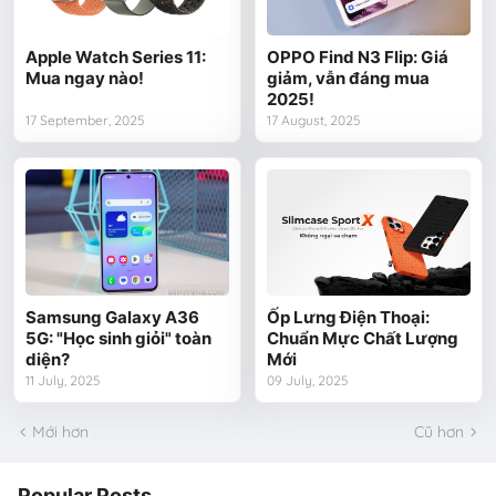
Apple Watch Series 11:
OPPO Find N3 Flip: Giá
Mua ngay nào!
giảm, vẫn đáng mua
2025!
17 September, 2025
17 August, 2025
Samsung Galaxy A36
Ốp Lưng Điện Thoại:
5G: "Học sinh giỏi" toàn
Chuẩn Mực Chất Lượng
diện?
Mới
11 July, 2025
09 July, 2025
Mới hơn
Cũ hơn
Popular Posts