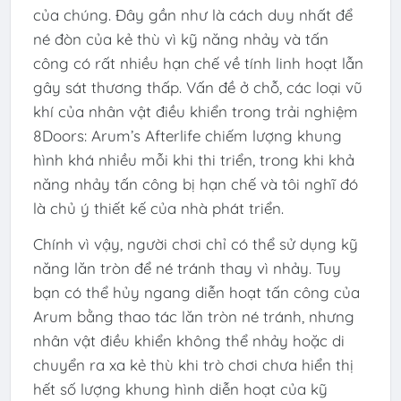
của chúng. Đây gần như là cách duy nhất để
né đòn của kẻ thù vì kỹ năng nhảy và tấn
công có rất nhiều hạn chế về tính linh hoạt lẫn
gây sát thương thấp. Vấn đề ở chỗ, các loại vũ
khí của nhân vật điều khiển trong trải nghiệm
8Doors: Arum’s Afterlife chiếm lượng khung
hình khá nhiều mỗi khi thi triển, trong khi khả
năng nhảy tấn công bị hạn chế và tôi nghĩ đó
là chủ ý thiết kế của nhà phát triển.
Chính vì vậy, người chơi chỉ có thể sử dụng kỹ
năng lăn tròn để né tránh thay vì nhảy. Tuy
bạn có thể hủy ngang diễn hoạt tấn công của
Arum bằng thao tác lăn tròn né tránh, nhưng
nhân vật điều khiển không thể nhảy hoặc di
chuyển ra xa kẻ thù khi trò chơi chưa hiển thị
hết số lượng khung hình diễn hoạt của kỹ