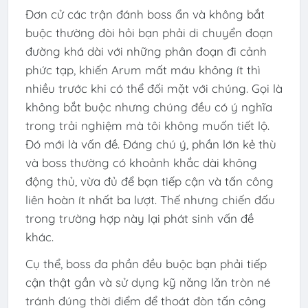
Đơn cử các trận đánh boss ẩn và không bắt
buộc thường đòi hỏi bạn phải di chuyển đoạn
đường khá dài với những phân đoạn đi cảnh
phức tạp, khiến Arum mất máu không ít thì
nhiều trước khi có thể đối mặt với chúng. Gọi là
không bắt buộc nhưng chúng đều có ý nghĩa
trong trải nghiệm mà tôi không muốn tiết lộ.
Đó mới là vấn đề. Đáng chú ý, phần lớn kẻ thù
và boss thường có khoảnh khắc dài không
động thủ, vừa đủ để bạn tiếp cận và tấn công
liên hoàn ít nhất ba lượt. Thế nhưng chiến đấu
trong trường hợp này lại phát sinh vấn đề
khác.
Cụ thể, boss đa phần đều buộc bạn phải tiếp
cận thật gần và sử dụng kỹ năng lăn tròn né
tránh đúng thời điểm để thoát đòn tấn công