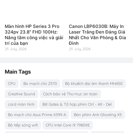
Màn hình HP Series 3 Pro
Canon LBP6030B: Máy In
324pv 23.8" FHD 100Hz:
Laser Trắng Đen Đáng Giá
Nâng tầm công việc và giải
Nhất Cho Văn Phòng & Gia
trí của bạn
Đình
25 July, 2026
25 July, 2026
Main Tags
CPU
Bo mạch chủ Z370
Bộ khuếch đại âm thanh MHA50
Creative Sound
Cách bảo vệ Thư mục an toàn
card màn hình
Bill Gates & Tổ hợp phím Ctrl - Alt - Del
Bo mạch chủ Asus Prime X399-A
Bàn phím Anti Ghosting X5
Bộ tiếp sóng wifi
CPU Intel Core i9 7980XE