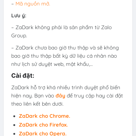
–
Mã nguồn mở.
Lưu ý:
– ZaDark không phải là sản phẩm từ Zalo
Group.
– ZaDark chưa bao giờ thu thập và sẽ không
bao giờ thu thập bất kỳ dữ liệu cá nhân nào
như lịch sử duyệt web, mật khẩu,…
Cài đặt:
ZaDark hỗ trợ khá nhiều trình duyệt phổ biến
hiện nay. Bạn vào
đây
để truy cập hay cài đặt
theo liên kết bên dưới.
ZaDark cho Chrome.
ZaDark cho Firefox.
ZaDark cho Opera.