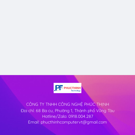
CÔNG TY TNHH CÔNG NGHỆ PHÚC THỊNH
Địa chỉ: 68 Ba cu, Phường 1, Thành phố Vũng Tàu
Hotline/Zalo: 0918.004.287
Email: phucthinhcomputervt@gmail.com