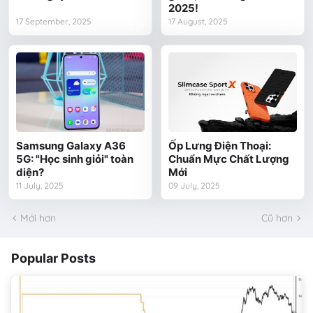
2025!
17 September, 2025
17 August, 2025
Samsung Galaxy A36
Ốp Lưng Điện Thoại:
5G: "Học sinh giỏi" toàn
Chuẩn Mực Chất Lượng
diện?
Mới
11 July, 2025
09 July, 2025
Mới hơn
Cũ hơn
Popular Posts