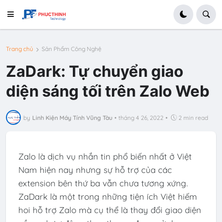
Trang chủ
Sản Phẩm Công Nghệ
ZaDark: Tự chuyển giao
diện sáng tối trên Zalo Web
by
Linh Kiện Máy Tính Vũng Tàu
•
tháng 4 26, 2022
•
2 min read
Zalo là dịch vụ nhắn tin phổ biến nhất ở Việt
Nam hiện nay nhưng sự hỗ trợ của các
extension bên thứ ba vẫn chưa tương xứng.
ZaDark là một trong những tiện ích Việt hiếm
hoi hỗ trợ Zalo mà cụ thể là thay đổi giao diện