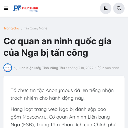
Trang chủ
Tin Công Nghệ
Cơ quan an ninh quốc gia
của Nga bị tấn công
by
Linh Kiện Máy Tính Vũng Tàu
•
tháng 3 18, 2022
•
2 min read
Tổ chức tin tặc Anonymous đã lên tiếng nhận
trách nhiệm cho hành động này.
Hàng loạt trang web Nga bị đánh sập bao
gồm Moscow.ru, Cơ quan An ninh Liên bang
Nga (FSB), Trung tâm Phân tích của Chính phủ