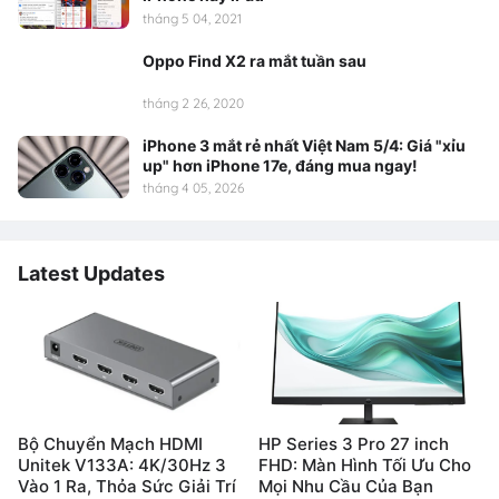
tháng 5 04, 2021
Oppo Find X2 ra mắt tuần sau
tháng 2 26, 2020
iPhone 3 mắt rẻ nhất Việt Nam 5/4: Giá "xỉu
up" hơn iPhone 17e, đáng mua ngay!
tháng 4 05, 2026
Latest Updates
Bộ Chuyển Mạch HDMI
HP Series 3 Pro 27 inch
Unitek V133A: 4K/30Hz 3
FHD: Màn Hình Tối Ưu Cho
Vào 1 Ra, Thỏa Sức Giải Trí
Mọi Nhu Cầu Của Bạn