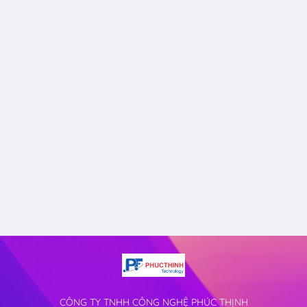
CÔNG TY TNHH CÔNG NGHỆ PHÚC THỊNH