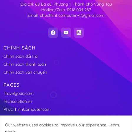
Địa chỉ: 68 Ba cu, Phường 1, Thành phố Vũng Tàu
Hotline/Zalo: 0918.004.287
Email: phucthinhcomputervt@gmail.com
CHÍNH SÁCH
Chính sách đổi trả
Chính sách thanh toán
Chính sách vận chuyển
PAGES
Travelgoda.com
Techsolution.vn
PhucThinhComputer.com
Our website uses cookies to improve your experience.
Learn
more