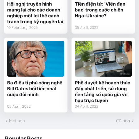
Hội nghị truyền hình
Tiền điện tử: ‘Viên đạn
mang lại cho các doanh
bạc' trong cuộc chiến
nghiệp một lợi thế cạnh
Nga-Ukraine?
tranh trong kỷ nguyên lai
10 February, 2025
05 April, 2022
Ba điều tỉ phú công nghệ
Phê duyệt kế hoạch thúc
Bill Gates hối tiếc nhất
đẩy phát triển, sử dụng
cuộc đời mình
nền tảng số quốc gia về
họp trực tuyến
05 April, 2022
04 April, 2022
Mới hơn
Cũ hơn
Popular Posts