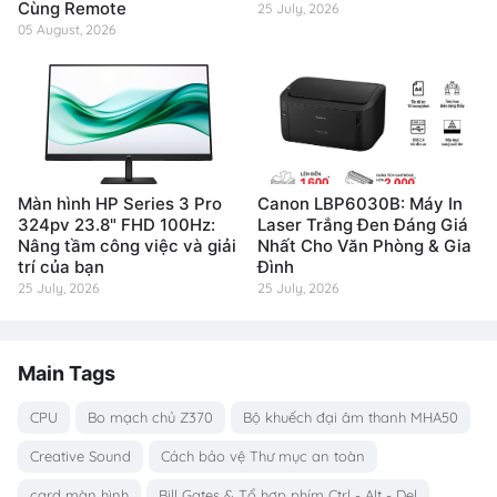
Cùng Remote
25 July, 2026
05 August, 2026
Màn hình HP Series 3 Pro
Canon LBP6030B: Máy In
324pv 23.8" FHD 100Hz:
Laser Trắng Đen Đáng Giá
Nâng tầm công việc và giải
Nhất Cho Văn Phòng & Gia
trí của bạn
Đình
25 July, 2026
25 July, 2026
Main Tags
CPU
Bo mạch chủ Z370
Bộ khuếch đại âm thanh MHA50
Creative Sound
Cách bảo vệ Thư mục an toàn
card màn hình
Bill Gates & Tổ hợp phím Ctrl - Alt - Del