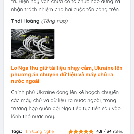
trì. Hiện nay vẫn chưa có tổ chức nào đứng ra
nhận trách nhiệm cho hai cuộc tấn công trên.
Thái Hoàng
(Tổng hợp)
Lo Nga thu giữ tài liệu nhạy cảm, Ukraine lên
phương án chuyển dữ liệu và máy chủ ra
nước ngoài
Chính phủ Ukraine đang lên kế hoạch chuyển
các máy chủ và dữ liệu ra nước ngoài, trong
trường hợp quân đội Nga tiếp tục tiến sâu vào
lãnh thổ nước này.
Tags:
Tin Công Nghệ
4.8
/
34
rates