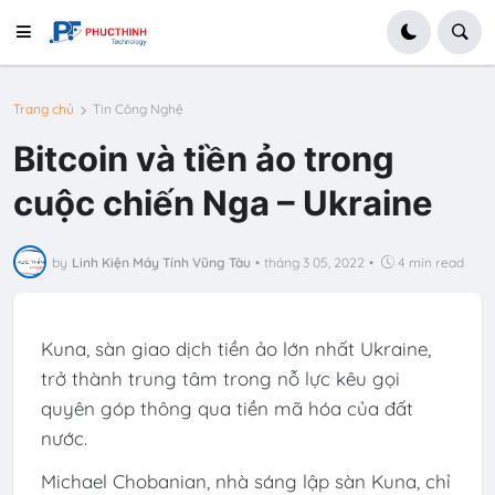
Trang chủ
Tin Công Nghệ
Bitcoin và tiền ảo trong
cuộc chiến Nga – Ukraine
by
Linh Kiện Máy Tính Vũng Tàu
•
tháng 3 05, 2022
•
4 min read
Kuna, sàn giao dịch tiền ảo lớn nhất Ukraine,
trở thành trung tâm trong nỗ lực kêu gọi
quyên góp thông qua tiền mã hóa của đất
nước.
Michael Chobanian, nhà sáng lập sàn Kuna, chỉ