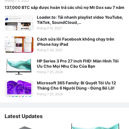
tháng 7 11, 2022
137,000 BTC sắp được hoàn trả các chủ nợ Mt Gox sau 7 năm
Loader.to: Tải nhanh playlist video YouTube,
TikTok, SoundCloud,…
tháng 9 10, 2021
Cách sửa lỗi Facebook không chạy trên
iPhone hay iPad
tháng 5 04, 2021
HP Series 3 Pro 27 inch FHD: Màn Hình Tối
Ưu Cho Mọi Nhu Cầu Của Bạn
tháng 7 25, 2026
Microsoft 365 Family: Bí Quyết Tối Ưu 12
Tháng Cho 6 Người Dùng – Đừng Bỏ Lỡ!
tháng 7 25, 2026
Latest Updates