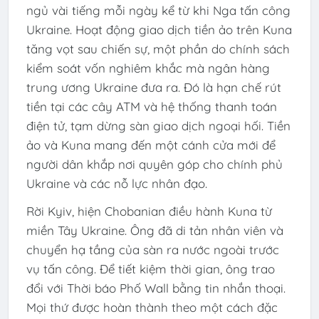
ngủ vài tiếng mỗi ngày kể từ khi Nga tấn công
Ukraine. Hoạt động giao dịch tiền ảo trên Kuna
tăng vọt sau chiến sự, một phần do chính sách
kiểm soát vốn nghiêm khắc mà ngân hàng
trung ương Ukraine đưa ra. Đó là hạn chế rút
tiền tại các cây ATM và hệ thống thanh toán
điện tử, tạm dừng sàn giao dịch ngoại hối. Tiền
ảo và Kuna mang đến một cánh cửa mới để
người dân khắp nơi quyên góp cho chính phủ
Ukraine và các nỗ lực nhân đạo.
Rời Kyiv, hiện Chobanian điều hành Kuna từ
miền Tây Ukraine. Ông đã di tản nhân viên và
chuyển hạ tầng của sàn ra nước ngoài trước
vụ tấn công. Để tiết kiệm thời gian, ông trao
đổi với Thời báo Phố Wall bằng tin nhắn thoại.
Mọi thứ được hoàn thành theo một cách đặc