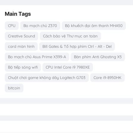
Main Tags
CPU
Bo mạch chủ Z370
Bộ khuếch đại âm thanh MHA50
Creative Sound
Cách bảo vệ Thư mục an toàn
card màn hình
Bill Gates & Tổ hợp phím Ctrl - Alt - Del
Bo mạch chủ Asus Prime X399-A
Bàn phím Anti Ghosting X5
Bộ tiếp sóng wifi
CPU Intel Core i9 7980XE
Chuột chơi game không dây Logitech G703
Core i9-8950HK
bitcoin