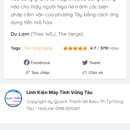
nào cho thấy người Nga né tránh các biện
pháp cấm vận của phương Tây bằng cách ứng
dụng tiền mã hóa.
Du Lam
(Theo WSJ, The Verge)
Tags:
Tin Công Nghệ
4.7
/
3791
rates
Facebook
Tweet
Sao chép
Chia sẻ
Linh Kiện Máy Tính Vũng Tàu
Copyright by Quach Thanh 68 Bacu P1-Tp.Vũng
Tàu - HotLine: 0918 004287