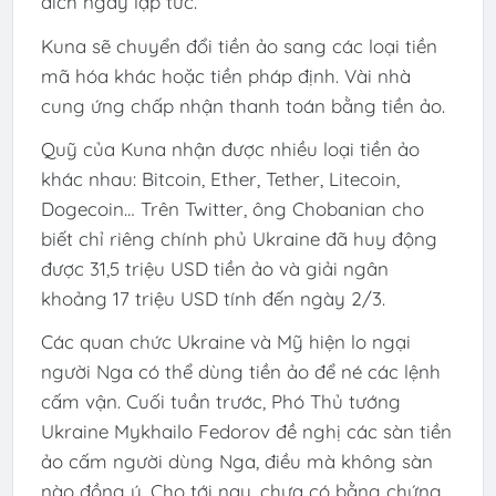
đích ngay lập tức.
Kuna sẽ chuyển đổi tiền ảo sang các loại tiền
mã hóa khác hoặc tiền pháp định. Vài nhà
cung ứng chấp nhận thanh toán bằng tiền ảo.
Quỹ của Kuna nhận được nhiều loại tiền ảo
khác nhau: Bitcoin, Ether, Tether, Litecoin,
Dogecoin… Trên Twitter, ông Chobanian cho
biết chỉ riêng chính phủ Ukraine đã huy động
được 31,5 triệu USD tiền ảo và giải ngân
khoảng 17 triệu USD tính đến ngày 2/3.
Các quan chức Ukraine và Mỹ hiện lo ngại
người Nga có thể dùng tiền ảo để né các lệnh
cấm vận. Cuối tuần trước, Phó Thủ tướng
Ukraine Mykhailo Fedorov đề nghị các sàn tiền
ảo cấm người dùng Nga, điều mà không sàn
nào đồng ý. Cho tới nay, chưa có bằng chứng