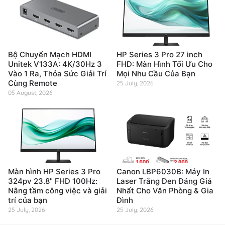
Bộ Chuyển Mạch HDMI
HP Series 3 Pro 27 inch
Unitek V133A: 4K/30Hz 3
FHD: Màn Hình Tối Ưu Cho
Vào 1 Ra, Thỏa Sức Giải Trí
Mọi Nhu Cầu Của Bạn
Cùng Remote
25 July, 2026
05 August, 2026
Màn hình HP Series 3 Pro
Canon LBP6030B: Máy In
324pv 23.8" FHD 100Hz:
Laser Trắng Đen Đáng Giá
Nâng tầm công việc và giải
Nhất Cho Văn Phòng & Gia
trí của bạn
Đình
25 July, 2026
25 July, 2026