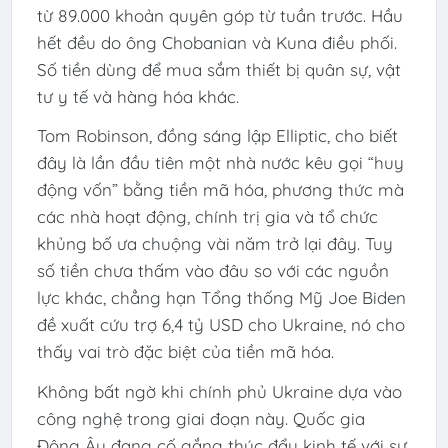
từ 89.000 khoản quyên góp từ tuần trước. Hầu
hết đều do ông Chobanian và Kuna điều phối.
Số tiền dùng để mua sắm thiết bị quân sự, vật
tư y tế và hàng hóa khác.
Tom Robinson, đồng sáng lập Elliptic, cho biết
đây là lần đầu tiên một nhà nước kêu gọi “huy
động vốn” bằng tiền mã hóa, phương thức mà
các nhà hoạt động, chính trị gia và tổ chức
khủng bố ưa chuộng vài năm trở lại đây. Tuy
số tiền chưa thấm vào đâu so với các nguồn
lực khác, chẳng hạn Tổng thống Mỹ Joe Biden
đề xuất cứu trợ 6,4 tỷ USD cho Ukraine, nó cho
thấy vai trò đặc biệt của tiền mã hóa.
Không bất ngờ khi chính phủ Ukraine dựa vào
công nghệ trong giai đoạn này. Quốc gia
Đông Âu đang cố gắng thúc đẩy kinh tế với sự