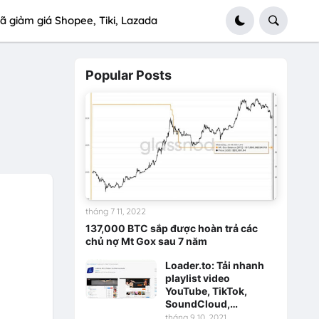
ã giảm giá Shopee, Tiki, Lazada
Popular Posts
tháng 7 11, 2022
137,000 BTC sắp được hoàn trả các
chủ nợ Mt Gox sau 7 năm
Loader.to: Tải nhanh
playlist video
YouTube, TikTok,
SoundCloud,…
tháng 9 10, 2021