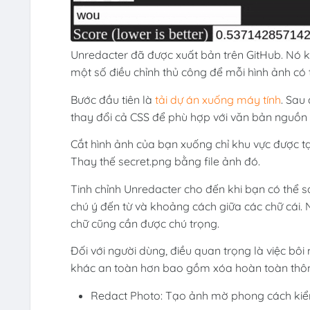
Unredacter đã được xuất bản trên GitHub. Nó k
một số điều chỉnh thủ công để mỗi hình ảnh có 
Bước đầu tiên là
tải dự án xuống máy tính
. Sau
thay đổi cả CSS để phù hợp với văn bản nguồn 
Cắt hình ảnh của bạn xuống chỉ khu vực được t
Thay thế secret.png bằng file ảnh đó.
Tinh chỉnh Unredacter cho đến khi bạn có thể 
chú ý đến từ và khoảng cách giữa các chữ cái. Nế
chữ cũng cần được chú trọng.
Đối với người dùng, điều quan trọng là việc b
khác an toàn hơn bao gồm xóa hoàn toàn thông
Redact Photo: Tạo ảnh mờ phong cách kiểm