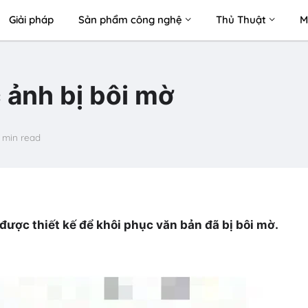
Giải pháp
Sản phẩm công nghệ
Thủ Thuật
M
 ảnh bị bôi mờ
 min read
ược thiết kế để khôi phục văn bản đã bị bôi mờ.