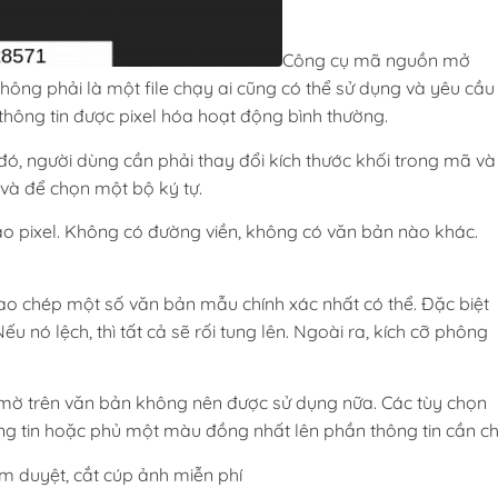
Công cụ mã nguồn mở
hông phải là một file chạy ai cũng có thể sử dụng và yêu cầu
thông tin được pixel hóa hoạt động bình thường.
 đó, người dùng cần phải thay đổi kích thước khối trong mã và
và để chọn một bộ ký tự.
ạo pixel. Không có đường viền, không có văn bản nào khác.
sao chép một số văn bản mẫu chính xác nhất có thể. Đặc biệt
u nó lệch, thì tất cả sẽ rối tung lên. Ngoài ra, kích cỡ phông
ôi mờ trên văn bản không nên được sử dụng nữa. Các tùy chọn
 tin hoặc phủ một màu đồng nhất lên phần thông tin cần ch
 duyệt, cắt cúp ảnh miễn phí