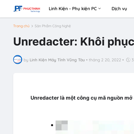
Linh Kiện - Phụ kiện PC
Dịch vụ
Trang chủ
Sản Phẩm Công Nghệ
Unredacter: Khôi phục
by
Linh Kiện Máy Tính Vũng Tàu
•
tháng 2 20, 2022
•
3
Unredacter là một công cụ mã nguồn mở đ