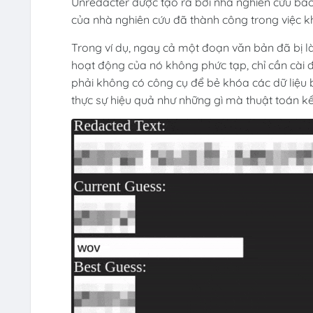
Unredacter được tạo ra bởi nhà nghiên cứu bả
của nhà nghiên cứu đã thành công trong việc k
Trong ví dụ, ngay cả một đoạn văn bản đã bị 
hoạt động của nó không phức tạp, chỉ cần cài 
phải không có công cụ để bẻ khóa các dữ liệu
thực sự hiệu quả như những gì mà thuật toán kể 