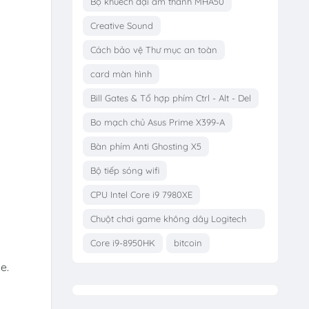
Bộ khuếch đại âm thanh MHA50
Creative Sound
Cách bảo vệ Thư mục an toàn
card màn hình
Bill Gates & Tổ hợp phím Ctrl - Alt - Del
Bo mạch chủ Asus Prime X399-A
Bàn phím Anti Ghosting X5
Bộ tiếp sóng wifi
CPU Intel Core i9 7980XE
Chuột chơi game không dây Logitech
G703
Core i9-8950HK
bitcoin
e.