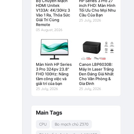
Bộ Chuyển Mạch
HP Series 3 Pro 27
HDMI Unitek
inch FHD: Màn Hình
V133A: 4K/30Hz 3
Tối Ưu Cho Mọi Nhu
Vào 1 Ra, Thỏa Sức
Cầu Của Bạn
Giải Trí Cùng
25 July, 2026
Remote
05 August, 2026
Màn hình HP Series
Canon LBP6030B:
3 Pro 324pv 23.8"
Máy In Laser Trắng
FHD 100Hz: Nâng
Đen Đáng Giá Nhất
tầm công việc và
Cho Văn Phòng &
giải trí của bạn
Gia Đình
25 July, 2026
25 July, 2026
Main Tags
CPU
Bo mạch chủ Z370