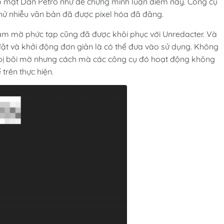
o mật Dan Petro như để chứng minh luận điểm này. Công cụ
hử nhiễu văn bản đã được pixel hóa đã đăng.
làm mờ phức tạp cũng đã được khôi phục với Unredacter. Và
đặt và khởi động đơn giản là có thể đưa vào sử dụng. Không
 bị bôi mờ nhưng cách mà các công cụ đó hoạt động không
trên thực hiện.