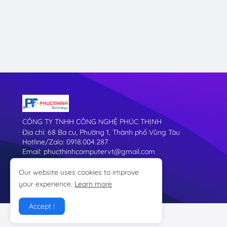
CÔNG TY TNHH CÔNG NGHỆ PHÚC THỊNH
Địa chỉ: 68 Ba cu, Phường 1, Thành phố Vũng Tàu
Hotline/Zalo: 0918.004.287
Email: phucthinhcomputervt@gmail.com
Our website uses cookies to improve
your experience.
Learn more
Accept !
@2011-2025 Linhkienmaytinhvungtau.com