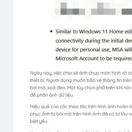
Ngày nay, việc chia sẻ ảnh chụp màn hình và c
thiết bị. Người dùng muốn bảo vệ thông tin trê
bơi mờ, xoá đen. Một tùy chọn phổ biến khi nói
để phân ảnh dữ liệu.
Hiệu quả của các thao tác trên hình ảnh hoàn 
phục ảnh bị bôi mờ trên hình ảnh đã có từ lâu 
biệt yếu.