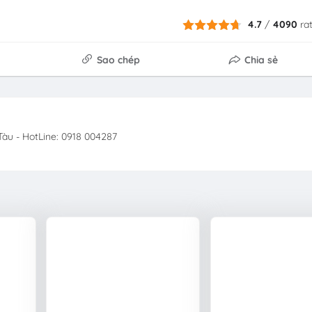
4.7
/
4090
ra
Sao chép
Chia sẻ
àu - HotLine: 0918 004287