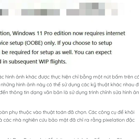
ác hình ảnh khác được thực hiện chỉ bằng một nút bấm trên c
n những hình ảnh này có thể sử dụng các kỹ thuật khác nhau 
 đến thông tin dạng văn bản là sử dụng trình chỉnh sửa hình ả
toàn phụ thuộc vào thuật toán đã chọn. Các công cụ để khôi
và các nhà nghiên cứu bảo mật đã chỉ ra rằng pixelation đặc