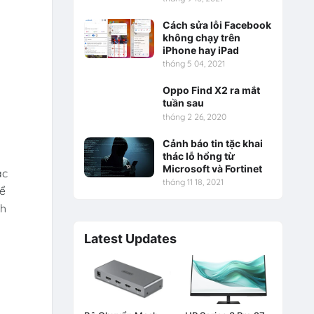
Cách sửa lỗi Facebook
không chạy trên
iPhone hay iPad
tháng 5 04, 2021
Oppo Find X2 ra mắt
tuần sau
tháng 2 26, 2020
Cảnh báo tin tặc khai
thác lỗ hổng từ
Microsoft và Fortinet
ác
tháng 11 18, 2021
để
nh
Latest Updates