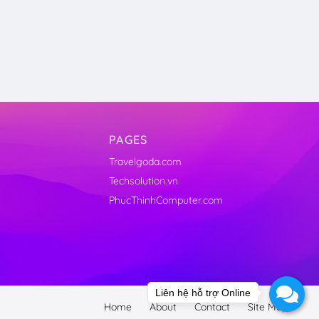
PAGES
Travelgoda.com
Techsolution.vn
PhucThinhComputer.com
Liên hệ hỗ trợ Online
Home
About
Contact
Site Map