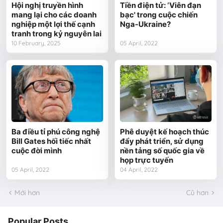
Hội nghị truyền hình
Tiền điện tử: ‘Viên đạn
mang lại cho các doanh
bạc' trong cuộc chiến
nghiệp một lợi thế cạnh
Nga-Ukraine?
tranh trong kỷ nguyên lai
10 February, 2025
05 April, 2022
Ba điều tỉ phú công nghệ
Phê duyệt kế hoạch thúc
Bill Gates hối tiếc nhất
đẩy phát triển, sử dụng
cuộc đời mình
nền tảng số quốc gia về
họp trực tuyến
05 April, 2022
04 April, 2022
Mới hơn
Cũ hơn
Popular Posts