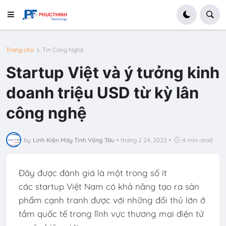
Trang chủ
Tin Công Nghệ
Startup Việt và ý tưởng kinh
doanh triệu USD từ kỳ lân
công nghệ
by
Linh Kiện Máy Tính Vũng Tàu
•
tháng 2 24, 2022
•
4 min read
Đây được đánh giá là một trong số ít
các startup Việt Nam có khả năng tạo ra sản
phẩm cạnh tranh được với những đối thủ lớn ở
tầm quốc tế trong lĩnh vực thương mại điện tử