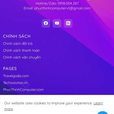
Hotline/Zalo: 0918.004.287
Email: phucthinhcomputervt@gmail.com
CHÍNH SÁCH
Chính sách đổi trả
Chính sách thanh toán
Chính sách vận chuyển
PAGES
Travelgoda.com
Techsolution.vn
PhucThinhComputer.com
Our website uses cookies to improve your experience.
Learn
more
@2011-2025 Linhkienmaytinhvungtau.com