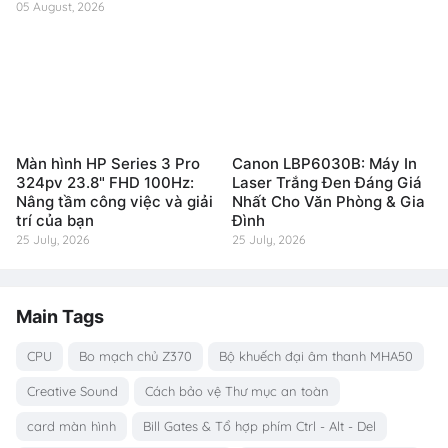
05 August, 2026
Màn hình HP Series 3 Pro
Canon LBP6030B: Máy In
324pv 23.8" FHD 100Hz:
Laser Trắng Đen Đáng Giá
Nâng tầm công việc và giải
Nhất Cho Văn Phòng & Gia
trí của bạn
Đình
25 July, 2026
25 July, 2026
Main Tags
CPU
Bo mạch chủ Z370
Bộ khuếch đại âm thanh MHA50
Creative Sound
Cách bảo vệ Thư mục an toàn
card màn hình
Bill Gates & Tổ hợp phím Ctrl - Alt - Del