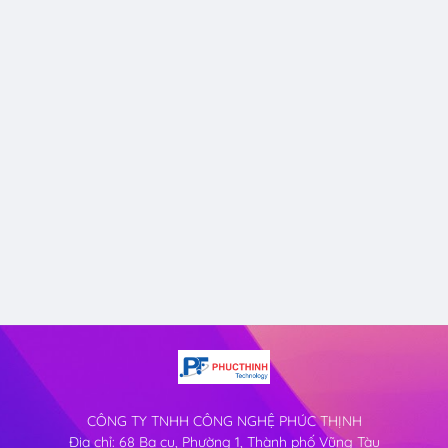
CÔNG TY TNHH CÔNG NGHỆ PHÚC THỊNH
Địa chỉ: 68 Ba cu, Phường 1, Thành phố Vũng Tàu