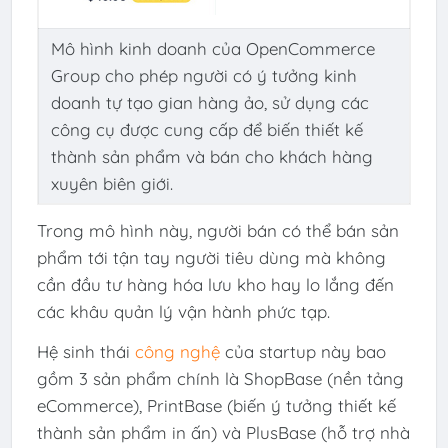
Mô hình kinh doanh của OpenCommerce
Group cho phép người có ý tưởng kinh
doanh tự tạo gian hàng ảo, sử dụng các
công cụ được cung cấp để biến thiết kế
thành sản phẩm và bán cho khách hàng
xuyên biên giới.
Trong mô hình này, người bán có thể bán sản
phẩm tới tận tay người tiêu dùng mà không
cần đầu tư hàng hóa lưu kho hay lo lắng đến
các khâu quản lý vận hành phức tạp.
Hệ sinh thái
công nghệ
của startup này bao
gồm 3 sản phẩm chính là ShopBase (nền tảng
eCommerce), PrintBase (biến ý tưởng thiết kế
thành sản phẩm in ấn) và PlusBase (hỗ trợ nhà