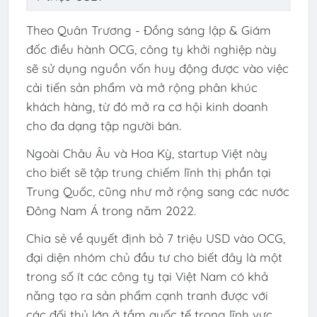
Theo Quân Trương - Đồng sáng lập & Giám
đốc điều hành OCG, công ty khởi nghiệp này
sẽ sử dụng nguồn vốn huy động được vào việc
cải tiến sản phẩm và mở rộng phân khúc
khách hàng, từ đó mở ra cơ hội kinh doanh
cho đa dạng tập người bán.
Ngoài Châu Âu và Hoa Kỳ, startup Việt này
cho biết sẽ tập trung chiếm lĩnh thị phần tại
Trung Quốc, cũng như mở rộng sang các nước
Đông Nam Á trong năm 2022.
Chia sẻ về quyết định bỏ 7 triệu USD vào OCG,
đại diện nhóm chủ đầu tư cho biết đây là một
trong số ít các công ty tại Việt Nam có khả
năng tạo ra sản phẩm cạnh tranh được với
các đối thủ lớn ở tầm quốc tế trong lĩnh vực