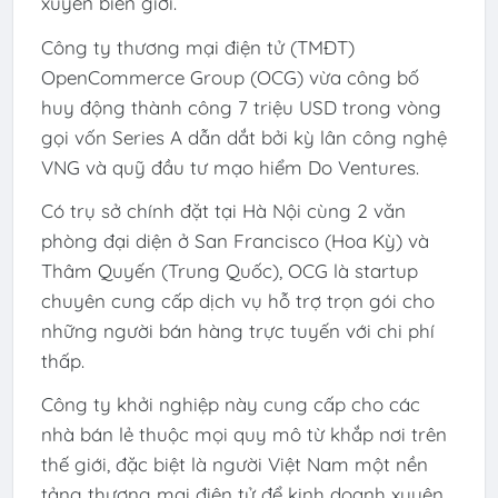
xuyên biên giới.
Công ty thương mại điện tử (TMĐT)
OpenCommerce Group (OCG) vừa công bố
huy động thành công 7 triệu USD trong vòng
gọi vốn Series A dẫn dắt bởi kỳ lân công nghệ
VNG và quỹ đầu tư mạo hiểm Do Ventures.
Có trụ sở chính đặt tại Hà Nội cùng 2 văn
phòng đại diện ở San Francisco (Hoa Kỳ) và
Thâm Quyến (Trung Quốc), OCG là startup
chuyên cung cấp dịch vụ hỗ trợ trọn gói cho
những người bán hàng trực tuyến với chi phí
thấp.
Công ty khởi nghiệp này cung cấp cho các
nhà bán lẻ thuộc mọi quy mô từ khắp nơi trên
thế giới, đặc biệt là người Việt Nam một nền
tảng thương mại điện tử để kinh doanh xuyên