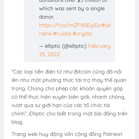
which was sent by a single
donor.
https://t.co/mZFN5Ey02r
#uk
raine
#russia
#crypto
— elliptic (@elliptic)
February
25, 2022
“Các loại tiền điện tử như Bitcoin cũng đã nổi
lên như một phương thức tài trợ thay thế quan
trọng. Chúng cho phép các khoản quyên góp
có thể thực hiện xuyên biên giới, nhanh chóng,
vượt qua sự giới hạn của các tổ chức tài
chính”, Elliptic cho biết trong một bài đăng trên
blog.
Trang web huy động vốn cộng đồng Patreon