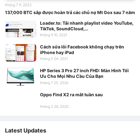
tháng 7 11, 2022
137,000 BTC sắp được hoàn trả các chủ nợ Mt Gox sau 7 năm
Loader.to: Tải nhanh playlist video YouTube,
TikTok, SoundCloud,…
tháng 9 10, 2021
Cách sửa lỗi Facebook không chạy trên
iPhone hay iPad
tháng 5 04, 2021
HP Series 3 Pro 27 inch FHD: Màn Hình Tối
Ưu Cho Mọi Nhu Cầu Của Bạn
tháng 7 25, 2026
Oppo Find X2 ra mắt tuần sau
tháng 2 26, 2020
Latest Updates