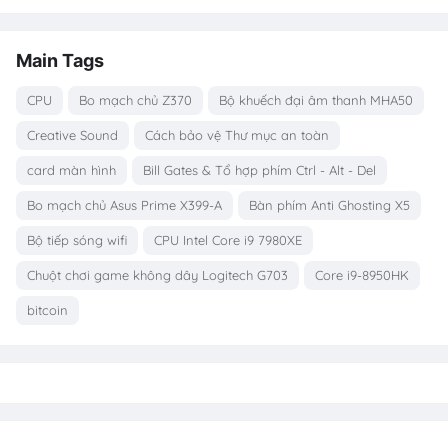
Main Tags
CPU
Bo mạch chủ Z370
Bộ khuếch đại âm thanh MHA50
Creative Sound
Cách bảo vệ Thư mục an toàn
card màn hình
Bill Gates & Tổ hợp phím Ctrl - Alt - Del
Bo mạch chủ Asus Prime X399-A
Bàn phím Anti Ghosting X5
Bộ tiếp sóng wifi
CPU Intel Core i9 7980XE
Chuột chơi game không dây Logitech G703
Core i9-8950HK
bitcoin