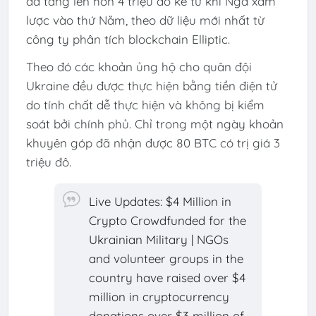
đã tăng lên hơn 4 triệu đô kể từ khi Nga xâm
lược vào thứ Năm, theo dữ liệu mới nhất từ ​​
công ty phân tích blockchain Elliptic.
Theo đó các khoản ủng hộ cho quân đội
Ukraine đều được thực hiện bằng tiền điện tử
do tính chất dễ thực hiện và không bị kiểm
soát bởi chính phủ. Chỉ trong một ngày khoản
khuyên góp đã nhận được 80 BTC có trị giá 3
triệu đô.
Live Updates: $4 Million in
Crypto Crowdfunded for the
Ukrainian Military | NGOs
and volunteer groups in the
country have raised over $4
million in cryptocurrency
donations over $3 million of