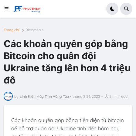
Trang chủ
Blockchain
Các khoản quyên góp bằng
Bitcoin cho quân đội
Ukraine tăng lên hơn 4 triệu
đô
by
Linh Kiện Máy Tính Vũng Tàu
•
tháng 2 26, 2022
•
2 min read
Các khoản quyên góp bằng tiền điện tử bitcoin
để hỗ trợ quân đội Ukraine tính đến hôm nay