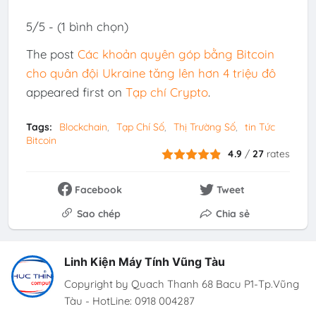
5/5 - (1 bình chọn)
The post
Các khoản quyên góp bằng Bitcoin
cho quân đội Ukraine tăng lên hơn 4 triệu đô
appeared first on
Tạp chí Crypto
.
Tags:
Blockchain
Tạp Chí Số
Thị Trường Số
tin Tức
Bitcoin
4.9
/
27
rates
Facebook
Tweet
Sao chép
Chia sẻ
Linh Kiện Máy Tính Vũng Tàu
Copyright by Quach Thanh 68 Bacu P1-Tp.Vũng
Tàu - HotLine: 0918 004287