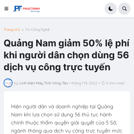
Trang chủ
Tin Công Nghệ
Quảng Nam giảm 50% lệ phí
khi người dân chọn dùng 56
dịch vụ công trực tuyến
by
Linh Kiện Máy Tính Vũng Tàu
•
tháng 1 19, 2022
•
4 min read
Hiện người dân và doanh nghiệp tại Quảng
Nam khi lựa chọn sử dụng 56 thủ tục hành
chính thuộc thẩm quyền giải quyết của 5 Sở,
ngành thông qua dịch vụ công trực tuyến mức