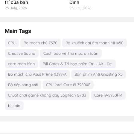
trí của bạn
Đình
25 July, 2026
25 July, 2026
Main Tags
CPU
Bo mạch chủ Z370
Bộ khuếch đại âm thanh MHA50
Creative Sound
Cách bảo vệ Thư mục an toàn
card màn hình
Bill Gates & Tổ hợp phím Ctrl - Alt - Del
Bo mạch chủ Asus Prime X399-A
Bàn phím Anti Ghosting X5
Bộ tiếp sóng wifi
CPU Intel Core i9 7980XE
Chuột chơi game không dây Logitech G703
Core i9-8950HK
bitcoin