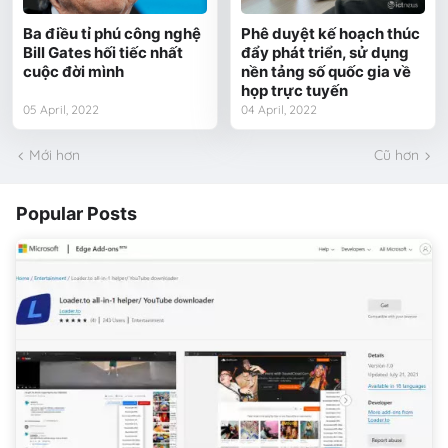
Ba điều tỉ phú công nghệ
Phê duyệt kế hoạch thúc
Bill Gates hối tiếc nhất
đẩy phát triển, sử dụng
cuộc đời mình
nền tảng số quốc gia về
họp trực tuyến
05 April, 2022
04 April, 2022
Mới hơn
Cũ hơn
Popular Posts