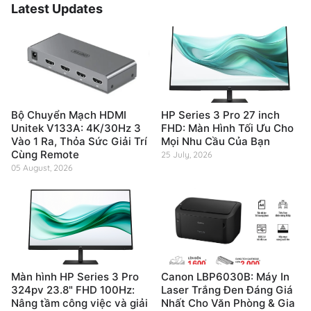
Latest Updates
Bộ Chuyển Mạch HDMI
HP Series 3 Pro 27 inch
Unitek V133A: 4K/30Hz 3
FHD: Màn Hình Tối Ưu Cho
Vào 1 Ra, Thỏa Sức Giải Trí
Mọi Nhu Cầu Của Bạn
Cùng Remote
25 July, 2026
05 August, 2026
Màn hình HP Series 3 Pro
Canon LBP6030B: Máy In
324pv 23.8" FHD 100Hz:
Laser Trắng Đen Đáng Giá
Nâng tầm công việc và giải
Nhất Cho Văn Phòng & Gia