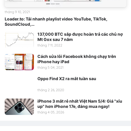
tháng 9 10, 2021
Loader.to: Tải nhanh playlist video YouTube, TikTok,
SoundCloud,…
137,000 BTC sắp được hoàn trả các chủ nợ
Mt Gox sau 7 năm
tháng 7 11, 2022
Cách sửa lỗi Facebook không chạy trên
iPhone hay iPad
tháng 5 04, 2021
Oppo Find X2 ra mắt tuần sau
tháng 2 26, 2020
iPhone 3 mắt rẻ nhất Việt Nam 5/4: Giá "xỉu
up" hơn iPhone 17e, đáng mua ngay!
tháng 4 05, 2026