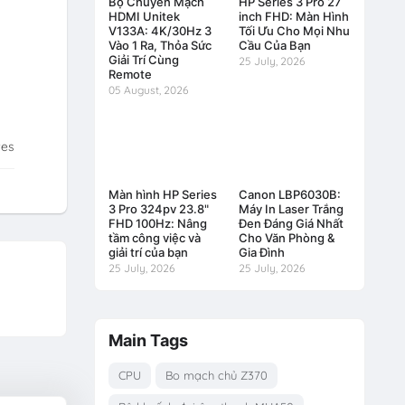
Bộ Chuyển Mạch
HP Series 3 Pro 27
HDMI Unitek
inch FHD: Màn Hình
V133A: 4K/30Hz 3
Tối Ưu Cho Mọi Nhu
Vào 1 Ra, Thỏa Sức
Cầu Của Bạn
Giải Trí Cùng
25 July, 2026
Remote
05 August, 2026
tes
Màn hình HP Series
Canon LBP6030B:
3 Pro 324pv 23.8"
Máy In Laser Trắng
FHD 100Hz: Nâng
Đen Đáng Giá Nhất
tầm công việc và
Cho Văn Phòng &
giải trí của bạn
Gia Đình
25 July, 2026
25 July, 2026
Main Tags
CPU
Bo mạch chủ Z370