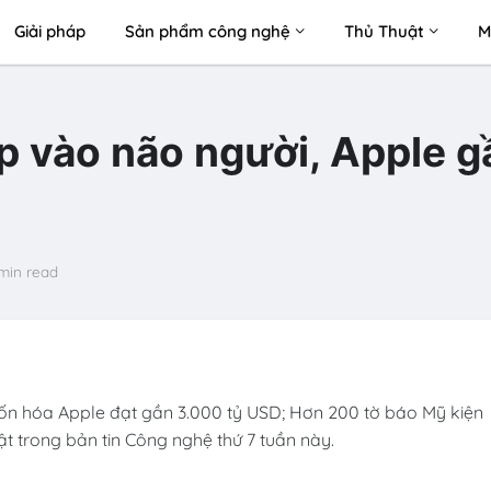
Giải pháp
Sản phẩm công nghệ
Thủ Thuật
M
p vào não người, Apple g
 min read
 vốn hóa Apple đạt gần 3.000 tỷ USD; Hơn 200 tờ báo Mỹ kiện
ật trong bản tin Công nghệ thứ 7 tuần này.