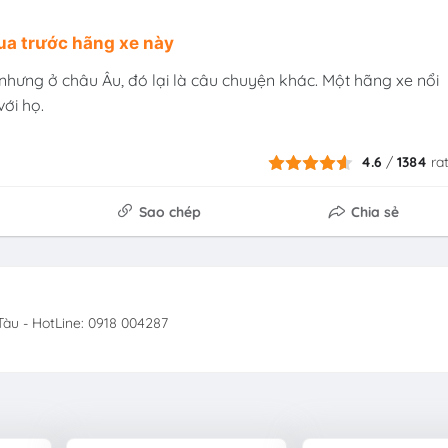
hua trước hãng xe này
nhưng ở châu Âu, đó lại là câu chuyện khác. Một hãng xe nổi
ới họ.
4.6
/
1384
ra
Sao chép
Chia sẻ
àu - HotLine: 0918 004287