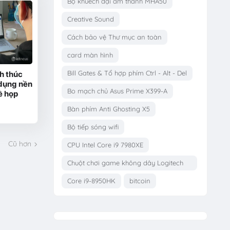
Bộ khuếch đại âm thanh MHA50
Creative Sound
Cách bảo vệ Thư mục an toàn
card màn hình
Bill Gates & Tổ hợp phím Ctrl - Alt - Del
h thúc
 dụng nền
Bo mạch chủ Asus Prime X399-A
ề họp
Bàn phím Anti Ghosting X5
Bộ tiếp sóng wifi
Cũ hơn
CPU Intel Core i9 7980XE
Chuột chơi game không dây Logitech
G703
Core i9-8950HK
bitcoin