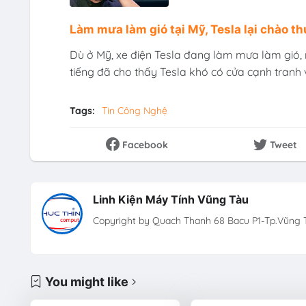
Làm mưa làm gió tại Mỹ, Tesla lại chào t
Dù ở Mỹ, xe điện Tesla đang làm mưa làm gió, 
tiếng đã cho thấy Tesla khó có cửa cạnh tranh v
Tags:
Tin Công Nghệ
Facebook
Tweet
Linh Kiện Máy Tính Vũng Tàu
Copyright by Quach Thanh 68 Bacu P1-Tp.Vũng T
You might like