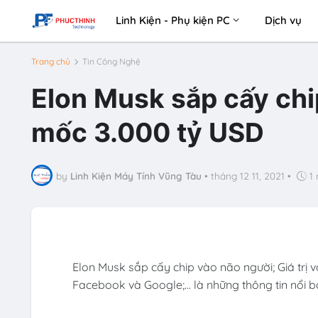
Linh Kiện - Phụ kiện PC
Dịch vụ
Trang chủ
Tin Công Nghệ
Elon Musk sắp cấy chi
mốc 3.000 tỷ USD
by
Linh Kiện Máy Tính Vũng Tàu
•
tháng 12 11, 2021
•
1
Elon Musk sắp cấy chip vào não người; Giá trị
Facebook và Google;... là những thông tin nổi b