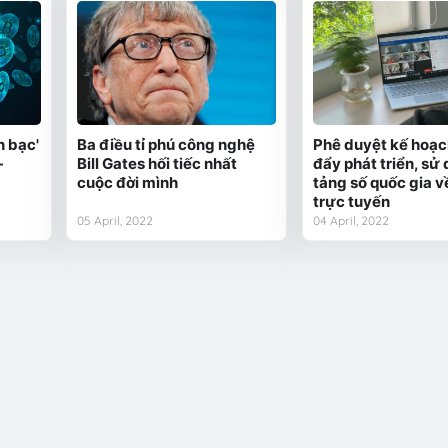
n bạc'
Ba điều tỉ phú công nghệ
Phê duyệt kế hoạc
-
Bill Gates hối tiếc nhất
đẩy phát triển, sử
cuộc đời mình
tảng số quốc gia v
trực tuyến
05 April, 2022
04 April, 2022