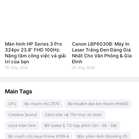
Màn hình HP Series 3 Pro
Canon LBP6030B: Máy In
324pv 23.8" FHD 100Hz:
Laser Trắng Đen Đáng Giá
Nâng tầm công việc và giải
Nhất Cho Văn Phòng & Gia
trí của bạn
Đình
25 July, 2026
25 July, 2026
Main Tags
CPU
Bo mạch chủ Z370
Bộ khuếch đại âm thanh MHA50
Creative Sound
Cách bảo vệ Thư mục an toàn
card màn hình
Bill Gates & Tổ hợp phím Ctrl - Alt - Del
Bo mạch chủ Asus Prime X399-A
Bàn phím Anti Ghosting X5