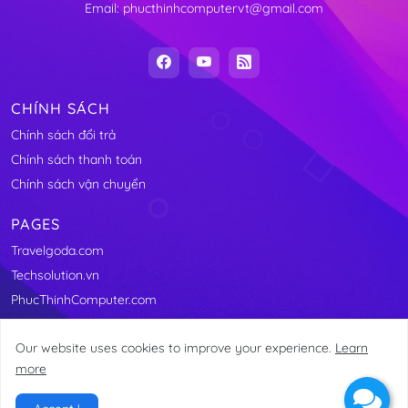
Email: phucthinhcomputervt@gmail.com
CHÍNH SÁCH
Chính sách đổi trả
Chính sách thanh toán
Chính sách vận chuyển
PAGES
Travelgoda.com
Techsolution.vn
PhucThinhComputer.com
Our website uses cookies to improve your experience.
Learn
more
@2011-2025 Linhkienmaytinhvungtau.com