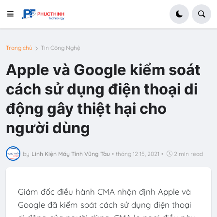
Trang chủ
Tin Công Nghệ
Apple và Google kiểm soát
cách sử dụng điện thoại di
động gây thiệt hại cho
người dùng
by
Linh Kiện Máy Tính Vũng Tàu
•
tháng 12 15, 2021
•
2 min read
Giám đốc điều hành CMA nhận định Apple và
Google đã kiểm soát cách sử dụng điện thoại