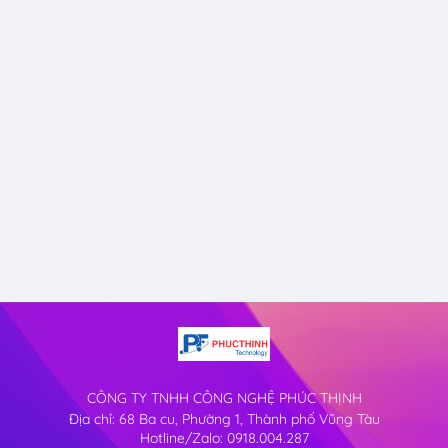
CÔNG TY TNHH CÔNG NGHỆ PHÚC THỊNH
Địa chỉ: 68 Ba cu, Phường 1, Thành phố Vũng Tàu
Hotline/Zalo: 0918.004.287