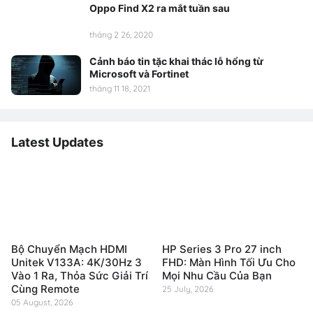
Oppo Find X2 ra mắt tuần sau
tháng 2 26, 2020
Cảnh báo tin tặc khai thác lỗ hổng từ
Microsoft và Fortinet
tháng 11 18, 2021
Latest Updates
Bộ Chuyển Mạch HDMI
HP Series 3 Pro 27 inch
Unitek V133A: 4K/30Hz 3
FHD: Màn Hình Tối Ưu Cho
Vào 1 Ra, Thỏa Sức Giải Trí
Mọi Nhu Cầu Của Bạn
Cùng Remote
25 July, 2026
05 August, 2026