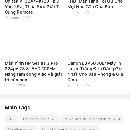
Unitek V133A: 4K/30Hz 3
FHD: Màn Hình Tối Ưu Cho
Vào 1 Ra, Thỏa Sức Giải Trí
Mọi Nhu Cầu Của Bạn
Cùng Remote
25 July, 2026
05 August, 2026
Màn hình HP Series 3 Pro
Canon LBP6030B: Máy In
324pv 23.8" FHD 100Hz:
Laser Trắng Đen Đáng Giá
Nâng tầm công việc và giải
Nhất Cho Văn Phòng & Gia
trí của bạn
Đình
25 July, 2026
25 July, 2026
Main Tags
CPU
Bo mạch chủ Z370
Bộ khuếch đại âm thanh MHA50
Creative Sound
Cách bảo vệ Thư mục an toàn