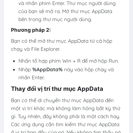
và nhấn phím Enter. Thư mục người dùng
của bạn sẽ mở ra. Mở thư mục AppData
bên trong thư mục người dùng.
Phương pháp 2:
Bạn có thể mở thư mục AppData từ cả hộp
chạy và File Explorer.
Nhấn tổ hợp phím Win + R để mở hộp Run.
Nhập
%AppData%
này vào hộp chạy và
nhấn Enter.
Thay đổi vị trí thư mục AppData
Bạn có thể di chuyển thư mục AppData đến
một vị trí khác mà không làm hỏng bất kỳ thứ
gì. Tuy nhiên, đây không phải là một cách ​​hay.
Các ứng dụng cần tìm kiếm thư mục AppData
ở vị trí ban đầu của nó. Nếu không tìm thấy nó,