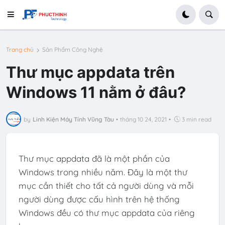
Trang chủ
Sản Phẩm Công Nghệ
Thư mục appdata trên
Windows 11 nằm ở đâu?
by
Linh Kiện Máy Tính Vũng Tàu
•
tháng 10 24, 2021
•
3 min read
Thư mục appdata đã là một phần của
Windows trong nhiều năm. Đây là một thư
mục cần thiết cho tất cả người dùng và mỗi
người dùng được cấu hình trên hệ thống
Windows đều có thư mục appdata của riêng