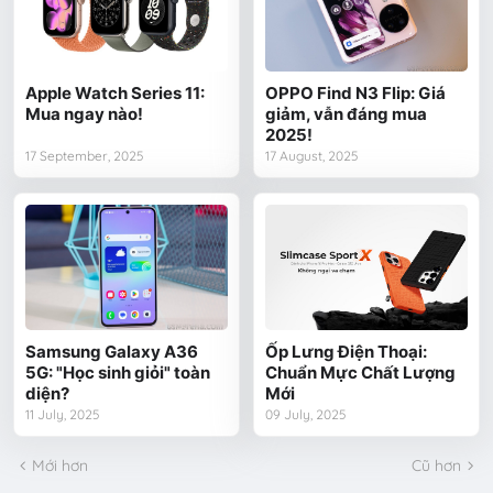
Apple Watch Series 11:
OPPO Find N3 Flip: Giá
Mua ngay nào!
giảm, vẫn đáng mua
2025!
17 September, 2025
17 August, 2025
Samsung Galaxy A36
Ốp Lưng Điện Thoại:
5G: "Học sinh giỏi" toàn
Chuẩn Mực Chất Lượng
diện?
Mới
11 July, 2025
09 July, 2025
Mới hơn
Cũ hơn