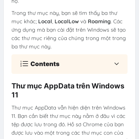
họ.
Trong thư mục này, bạn sẽ tìm thấy ba thư
mục khác;
Local
,
LocalLow
và
Roaming
. Các
ứng dụng mà bạn cài đặt trên Windows sẽ tạo
các thư mục riêng của chúng trong một trong
ba thư mục này.
Contents
Thư mục AppData trên Windows
11
Thư mục AppData vẫn hiện diện trên Windows
11. Bạn cần biết thư mục này nằm ở đâu vì các
tệp được lưu trong đó. Hồ sơ Chrome của bạn
được lưu vào một trong các thư mục con của