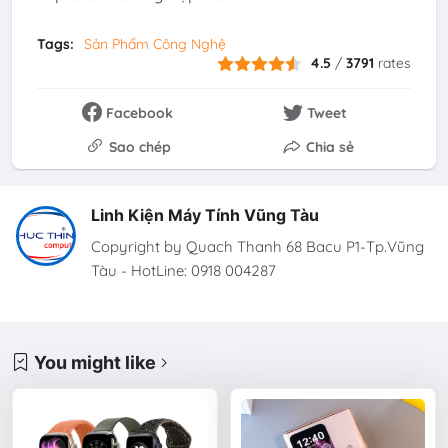
Tags:
Sản Phẩm Công Nghệ
4.5
/
3791
rates
Facebook
Tweet
Sao chép
Chia sẻ
Linh Kiện Máy Tính Vũng Tàu
Copyright by Quach Thanh 68 Bacu P1-Tp.Vũng
Tàu - HotLine: 0918 004287
You might like