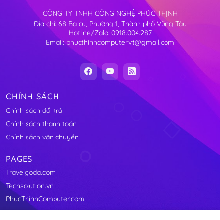
CÔNG TY TNHH CÔNG NGHỆ PHÚC THỊNH
Địa chỉ: 68 Ba cu, Phường 1, Thành phố Vũng Tàu
Hotline/Zalo: 0918.004.287
Email: phucthinhcomputervt@gmail.com
CHÍNH SÁCH
Chính sách đổi trả
Chính sách thanh toán
Chính sách vận chuyển
PAGES
Travelgoda.com
Techsolution.vn
PhucThinhComputer.com