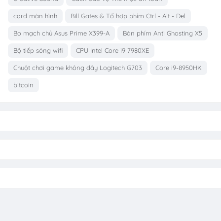
card màn hình
Bill Gates & Tổ hợp phím Ctrl - Alt - Del
Bo mạch chủ Asus Prime X399-A
Bàn phím Anti Ghosting X5
Bộ tiếp sóng wifi
CPU Intel Core i9 7980XE
Chuột chơi game không dây Logitech G703
Core i9-8950HK
bitcoin