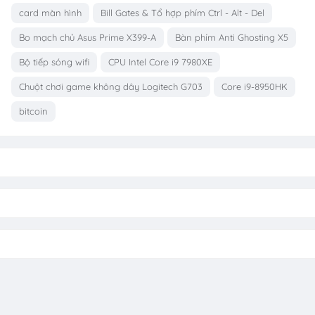
card màn hình
Bill Gates & Tổ hợp phím Ctrl - Alt - Del
Bo mạch chủ Asus Prime X399-A
Bàn phím Anti Ghosting X5
Bộ tiếp sóng wifi
CPU Intel Core i9 7980XE
Chuột chơi game không dây Logitech G703
Core i9-8950HK
bitcoin