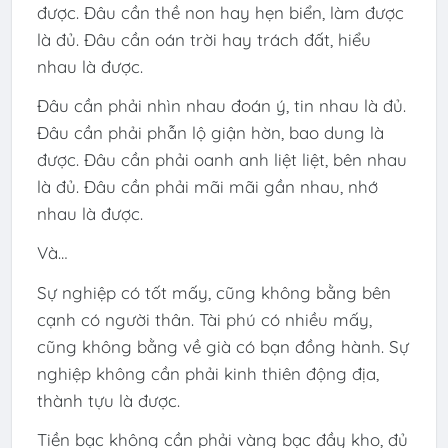
được. Đâu cần thề non hay hẹn biển, làm được
là đủ. Đâu cần oán trời hay trách đất, hiểu
nhau là được.
Đâu cần phải nhìn nhau đoán ý, tin nhau là đủ.
Đâu cần phải phẫn lộ giận hờn, bao dung là
được. Đâu cần phải oanh anh liệt liệt, bên nhau
là đủ. Đâu cần phải mãi mãi gần nhau, nhớ
nhau là được.
Và…
Sự nghiệp có tốt mấy, cũng không bằng bên
cạnh có người thân. Tài phú có nhiều mấy,
cũng không bằng về già có bạn đồng hành. Sự
nghiệp không cần phải kinh thiên động địa,
thành tựu là được.
Tiền bạc không cần phải vàng bạc đầy kho, đủ