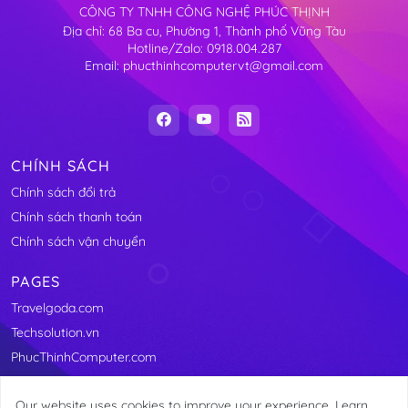
CÔNG TY TNHH CÔNG NGHỆ PHÚC THỊNH
Địa chỉ: 68 Ba cu, Phường 1, Thành phố Vũng Tàu
Hotline/Zalo: 0918.004.287
Email: phucthinhcomputervt@gmail.com
CHÍNH SÁCH
Chính sách đổi trả
Chính sách thanh toán
Chính sách vận chuyển
PAGES
Travelgoda.com
Techsolution.vn
PhucThinhComputer.com
Our website uses cookies to improve your experience.
Learn