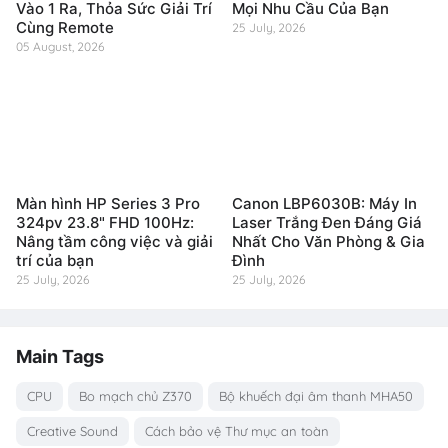
Vào 1 Ra, Thỏa Sức Giải Trí
Mọi Nhu Cầu Của Bạn
Cùng Remote
25 July, 2026
05 August, 2026
Màn hình HP Series 3 Pro
Canon LBP6030B: Máy In
324pv 23.8" FHD 100Hz:
Laser Trắng Đen Đáng Giá
Nâng tầm công việc và giải
Nhất Cho Văn Phòng & Gia
trí của bạn
Đình
25 July, 2026
25 July, 2026
Main Tags
CPU
Bo mạch chủ Z370
Bộ khuếch đại âm thanh MHA50
Creative Sound
Cách bảo vệ Thư mục an toàn