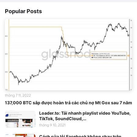
Popular Posts
tháng 7 11, 2022
137,000 BTC sắp được hoàn trả các chủ nợ Mt Gox sau 7 năm
Loader.to: Tải nhanh playlist video YouTube,
TikTok, SoundCloud,…
tháng 9 10, 2021
Cách sửa lỗi Facebook không chạy trên