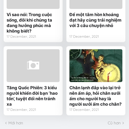
Vì sao nói: Trong cuộc
Để một tâm hồn khoáng
sống, đôi khi chúng ta
đạt hãy cùng trải nghiệm
đang hưởng phúc mà
với 3 câu chuyện nhỏ
không biết?
17 December, 2021
17 December, 2021
Tăng Quốc Phiên: 3 kiểu
Chăn lạnh đắp vào lại trở
người khiến đời bạn ‘hao
nên ấm áp, hỏi chăn sưởi
tổn’, tuyệt đối nên tránh
ấm cho người hay là
xa
người sưởi ấm cho chăn?
17 December, 2021
17 December, 2021
Mới hơn
Cũ hơn