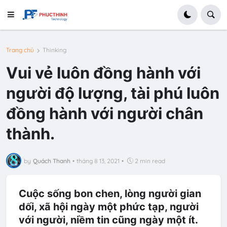
Trang chủ
Thinking
Vui vẻ luôn đồng hành với
người độ lượng, tài phú luôn
đồng hành với người chân
thành.
by
Quách Thanh
•
tháng 8 13, 2021
•
2 min read
Cuộc sống bon chen, lòng người gian
dối, xã hội ngày một phức tạp, người
với người, niềm tin cũng ngày một ít.