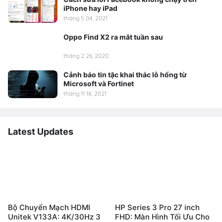
iPhone hay iPad
tháng 5 04, 2021
Oppo Find X2 ra mắt tuần sau
tháng 2 26, 2020
Cảnh báo tin tặc khai thác lỗ hổng từ
Microsoft và Fortinet
tháng 11 18, 2021
Latest Updates
Bộ Chuyển Mạch HDMI
HP Series 3 Pro 27 inch
Unitek V133A: 4K/30Hz 3
FHD: Màn Hình Tối Ưu Cho