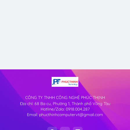
CÔNG TY TNHH CÔNG NGHỆ PHÚC THỊNH
Địa chỉ: 68 Ba cu, Phường 1, Thành phố Vũng Tàu
Hotline/Zalo: 0918.004.287
Email: phucthinhcomputervt@gmail.com