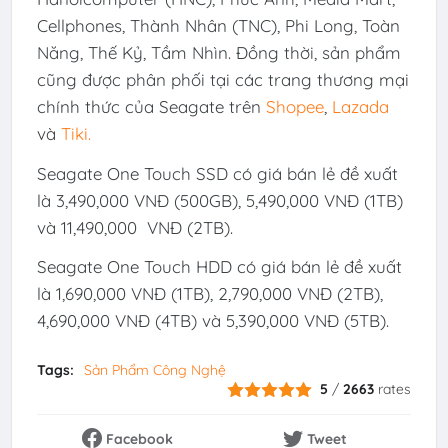
Cellphones, Thành Nhân (TNC), Phi Long, Toàn
Năng, Thế Kỷ, Tầm Nhìn. Đồng thời, sản phẩm
cũng được phân phối tại các trang thương mại
chính thức của Seagate trên
Shopee
,
Lazada
và
Tiki
.
Seagate One Touch SSD có giá bán lẻ đề xuất
là 3,490,000 VNĐ (500GB), 5,490,000 VNĐ (1TB)
và 11,490,000 VNĐ (2TB).
Seagate One Touch HDD có giá bán lẻ đề xuất
là 1,690,000 VNĐ (1TB), 2,790,000 VNĐ (2TB),
4,690,000 VNĐ (4TB) và 5,390,000 VNĐ (5TB).
Tags:
Sản Phẩm Công Nghệ
5
/
2663
rates
Facebook
Tweet