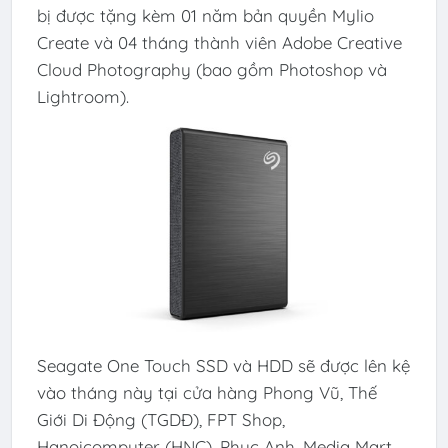
bị được tặng kèm 01 năm bản quyền Mylio
Create và 04 tháng thành viên Adobe Creative
Cloud Photography (bao gồm Photoshop và
Lightroom).
Seagate One Touch SSD và HDD sẽ được lên kệ
vào tháng này tại cửa hàng Phong Vũ, Thế
Giới Di Động (TGDĐ), FPT Shop,
Hanoicomputer (HNC), Phuc Anh, Media Mart,