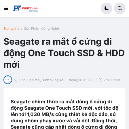
Trang chủ
Sản Phẩm Công Nghệ
Seagate ra mắt ổ cứng di
động One Touch SSD & HDD
mới
by
Linh Kiện Máy Tính Vũng Tàu
•
tháng 8 02, 2021
•
3 min read
Seagate chính thức ra mắt dòng ổ cứng di
động Seagate One Touch SSD mới, với tốc độ
lên tới 1,030 MB/s cùng thiết kế độc đáo, sử
dụng nhôm phay xước và vải dệt. Đồng thời,
Seagate cũng cập nhật dòng ổ cứng di động