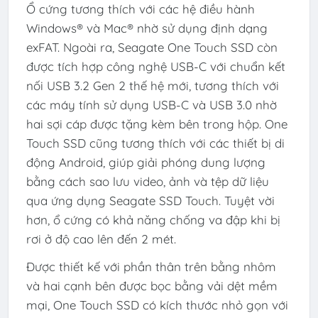
Ổ cứng tương thích với các hệ điều hành
Windows® và Mac® nhờ sử dụng định dạng
exFAT. Ngoài ra, Seagate One Touch SSD còn
được tích hợp công nghệ USB-C với chuẩn kết
nối USB 3.2 Gen 2 thế hệ mới, tương thích với
các máy tính sử dụng USB-C và USB 3.0 nhờ
hai sợi cáp được tặng kèm bên trong hộp. One
Touch SSD cũng tương thích với các thiết bị di
động Android, giúp giải phóng dung lượng
bằng cách sao lưu video, ảnh và tệp dữ liệu
qua ứng dụng Seagate SSD Touch. Tuyệt vời
hơn, ổ cứng có khả năng chống va đập khi bị
rơi ở độ cao lên đến 2 mét.
Được thiết kế với phần thân trên bằng nhôm
và hai cạnh bên được bọc bằng vải dệt mềm
mại, One Touch SSD có kích thước nhỏ gọn với