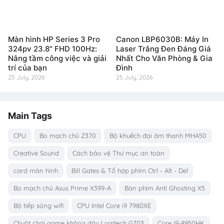
Màn hình HP Series 3 Pro
Canon LBP6030B: Máy In
324pv 23.8" FHD 100Hz:
Laser Trắng Đen Đáng Giá
Nâng tầm công việc và giải
Nhất Cho Văn Phòng & Gia
trí của bạn
Đình
25 July, 2026
25 July, 2026
Main Tags
CPU
Bo mạch chủ Z370
Bộ khuếch đại âm thanh MHA50
Creative Sound
Cách bảo vệ Thư mục an toàn
card màn hình
Bill Gates & Tổ hợp phím Ctrl - Alt - Del
Bo mạch chủ Asus Prime X399-A
Bàn phím Anti Ghosting X5
Bộ tiếp sóng wifi
CPU Intel Core i9 7980XE
Chuột chơi game không dây Logitech G703
Core i9-8950HK