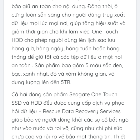
bảo giữ an toàn cho nội dung. Đồng thời, ổ
cứng luôn sẵn sàng cho người dùng truy xuất
dữ liệu mọi lúc mọi nơi, giúp tăng hiệu suất và
giảm thời gian chờ khi làm việc. One Touch
HDD cho phép người dùng lên lịch sao lưu
hàng giờ, hàng ngày, hàng tuần hoặc hàng
tháng để giữ tất cả các tệp dữ liệu ở một nơi
an toàn . Sản phẩm bao gồm 5 màu sắc đen,
bạc, xanh nhạt, đỏ và xám không gian, với
dung lượng lên đến 5TB.
Cả hai dòng sản phẩm Seagate One Touch
SSD và HDD đều được cung cấp dịch vụ phục
hồi dữ liệu – Rescue Data Recovery Services
giúp bảo vệ người dùng khỏi các sự cố bất ngờ
như vào nước và rơi vỡ, cũng như chi phí sửa
chữa cao và rủi ro về bảo mật thông tin. Thiết