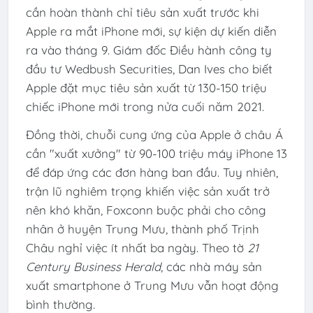
cần hoàn thành chỉ tiêu sản xuất trước khi
Apple ra mắt iPhone mới, sự kiện dự kiến diễn
ra vào tháng 9. Giám đốc Điều hành công ty
đầu tư Wedbush Securities, Dan Ives cho biết
Apple đặt mục tiêu sản xuất từ 130-150 triệu
chiếc iPhone mới trong nửa cuối năm 2021.
Đồng thời, chuỗi cung ứng của Apple ở châu Á
cần "xuất xưởng" từ 90-100 triệu máy iPhone 13
để đáp ứng các đơn hàng ban đầu. Tuy nhiên,
trận lũ nghiêm trọng khiến việc sản xuất trở
nên khó khăn, Foxconn buộc phải cho công
nhân ở huyện Trung Mưu, thành phố Trịnh
Châu nghỉ việc ít nhất ba ngày. Theo tờ
21
Century Business Herald
, các nhà máy sản
xuất smartphone ở Trung Mưu vẫn hoạt động
bình thường.