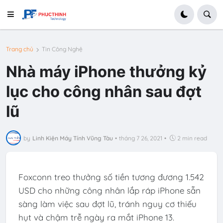
Trang chủ
Tin Công Nghệ
Nhà máy iPhone thưởng kỷ
lục cho công nhân sau đợt
lũ
by
Linh Kiện Máy Tính Vũng Tàu
•
tháng 7 26, 2021
•
2 min read
Foxconn treo thưởng số tiền tương đương 1.542
USD cho những công nhân lắp ráp iPhone sẵn
sàng làm việc sau đợt lũ, tránh nguy cơ thiếu
hụt và chậm trễ ngày ra mắt iPhone 13.