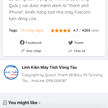
Quốc), nơi được mệnh danh là "thành phố
iPhone", khiến hàng loạt nhà máy Foxconn
tạm đóng cửa.
Tags:
Tin Công Nghệ
4.7
/
4205
rates
Facebook
Tweet
Sao chép
Chia sẻ
Linh Kiện Máy Tính Vũng Tàu
Copyright by Quach Thanh 68 Bacu P1-Tp.Vũng
Tàu - HotLine: 0918 004287
You might like