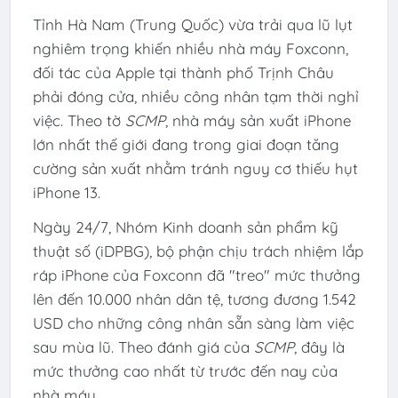
Tỉnh Hà Nam (Trung Quốc) vừa trải qua lũ lụt
nghiêm trọng khiến nhiều nhà máy Foxconn,
đối tác của Apple tại thành phố Trịnh Châu
phải đóng cửa, nhiều công nhân tạm thời nghỉ
việc. Theo tờ
SCMP
, nhà máy sản xuất iPhone
lớn nhất thế giới đang trong giai đoạn tăng
cường sản xuất nhằm tránh nguy cơ thiếu hụt
iPhone 13.
Ngày 24/7, Nhóm Kinh doanh sản phẩm kỹ
thuật số (iDPBG), bộ phận chịu trách nhiệm lắp
ráp iPhone của Foxconn đã "treo" mức thưởng
lên đến 10.000 nhân dân tệ, tương đương
1.542
USD
cho những công nhân sẵn sàng làm việc
sau mùa lũ. Theo đánh giá của
SCMP
, đây là
mức thưởng cao nhất từ trước đến nay của
nhà máy.