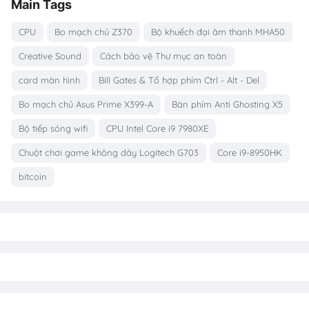
Main Tags
CPU
Bo mạch chủ Z370
Bộ khuếch đại âm thanh MHA50
Creative Sound
Cách bảo vệ Thư mục an toàn
card màn hình
Bill Gates & Tổ hợp phím Ctrl - Alt - Del
Bo mạch chủ Asus Prime X399-A
Bàn phím Anti Ghosting X5
Bộ tiếp sóng wifi
CPU Intel Core i9 7980XE
Chuột chơi game không dây Logitech G703
Core i9-8950HK
bitcoin