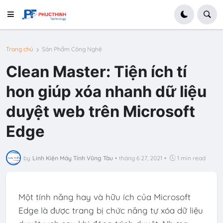
Trang chủ
Sản Phẩm Công Nghệ
Clean Master: Tiện ích tí
hon giúp xóa nhanh dữ liệu
duyệt web trên Microsoft
Edge
by
Linh Kiện Máy Tính Vũng Tàu
•
tháng 6 27, 2021
•
1 min read
Một tính năng hay và hữu ích của Microsoft
Edge là được trang bị chức năng tự xóa dữ liệu