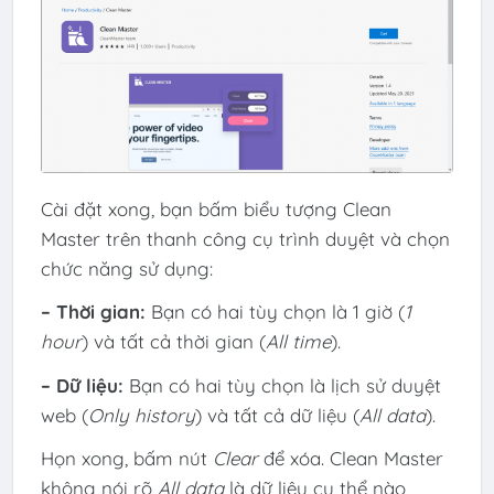
Cài đặt xong, bạn bấm biểu tượng Clean
Master trên thanh công cụ trình duyệt và chọn
chức năng sử dụng:
– Thời gian:
Bạn có hai tùy chọn là 1 giờ (
1
hour
) và tất cả thời gian (
All time
).
– Dữ liệu:
Bạn có hai tùy chọn là lịch sử duyệt
web (
Only history
) và tất cả dữ liệu (
All data
).
Họn xong, bấm nút
Clear
để xóa. Clean Master
không nói rõ
All data
là dữ liệu cụ thể nào