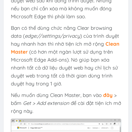
duyệt web sau khi đóng trình duyệt. Nhưng
nếu bạn chỉ cần xóa mà không muốn đóng
Microsoft Edge thì phải làm sao.
Bạn có thể dùng chức năng Clear browsing
data (
edge://settings/privacy
) của trình duyệt
hay nhanh hơn thì nhờ tiện ích mở rộng
Clean
Master
(có hơn một ngàn lượt sử dụng trên
Microsoft Edge Add-ons). Nó giúp bạn xóa
nhanh tất cả dữ liệu duyệt web hay chỉ lịch sử
duyệt web trong tất cả thời gian dùng trình
duyệt hay trong 1 giờ.
Nếu muốn dùng Clean Master, bạn vào
đây
>
bấm
Get > Add extension
để cài đặt tiện ích mở
rộng này.