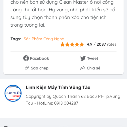
cho nên bạn sử dụng Clean Master ở nơi công
cộng thì tốt hơn. Hy vọng, nhà phát triển sẽ bổ
sung tùy chọn thành phần xóa cho tiện ích
trong tương lai.
Tags:
Sản Phẩm Công Nghệ
4.9
/
2087
rates
Facebook
Tweet
Sao chép
Chia sẻ
Linh Kiện Máy Tính Vũng Tàu
Copyright by Quach Thanh 68 Bacu P1-Tp.Vũng
Tàu - HotLine: 0918 004287