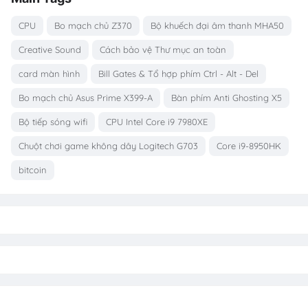
CPU
Bo mạch chủ Z370
Bộ khuếch đại âm thanh MHA50
Creative Sound
Cách bảo vệ Thư mục an toàn
card màn hình
Bill Gates & Tổ hợp phím Ctrl - Alt - Del
Bo mạch chủ Asus Prime X399-A
Bàn phím Anti Ghosting X5
Bộ tiếp sóng wifi
CPU Intel Core i9 7980XE
Chuột chơi game không dây Logitech G703
Core i9-8950HK
bitcoin