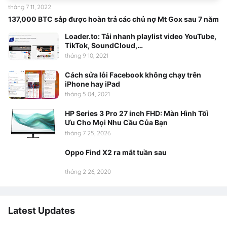
tháng 7 11, 2022
137,000 BTC sắp được hoàn trả các chủ nợ Mt Gox sau 7 năm
Loader.to: Tải nhanh playlist video YouTube,
TikTok, SoundCloud,…
tháng 9 10, 2021
Cách sửa lỗi Facebook không chạy trên
iPhone hay iPad
tháng 5 04, 2021
HP Series 3 Pro 27 inch FHD: Màn Hình Tối
Ưu Cho Mọi Nhu Cầu Của Bạn
tháng 7 25, 2026
Oppo Find X2 ra mắt tuần sau
tháng 2 26, 2020
Latest Updates