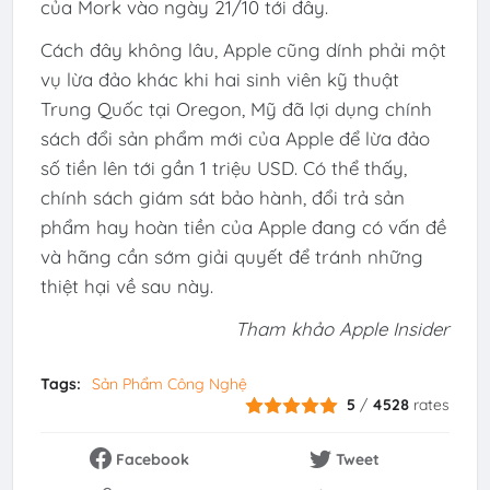
của Mork vào ngày 21/10 tới đây.
Cách đây không lâu, Apple cũng dính phải một
vụ lừa đảo khác khi hai sinh viên kỹ thuật
Trung Quốc tại Oregon, Mỹ đã lợi dụng chính
sách đổi sản phẩm mới của Apple để lừa đảo
số tiền lên tới gần 1 triệu USD. Có thể thấy,
chính sách giám sát bảo hành, đổi trả sản
phẩm hay hoàn tiền của Apple đang có vấn đề
và hãng cần sớm giải quyết để tránh những
thiệt hại về sau này.
Tham khảo Apple Insider
Tags:
Sản Phẩm Công Nghệ
5
/
4528
rates
Facebook
Tweet