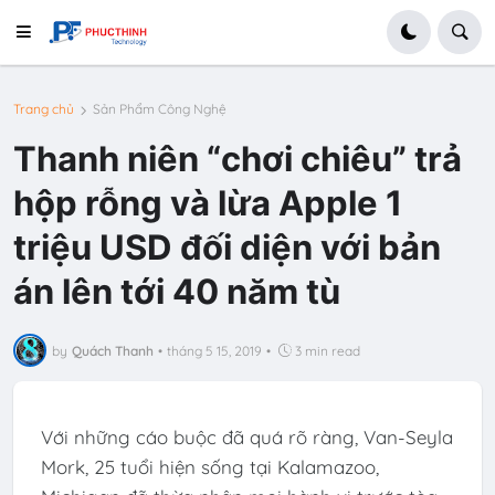
Trang chủ
Sản Phẩm Công Nghệ
Thanh niên “chơi chiêu” trả
hộp rỗng và lừa Apple 1
triệu USD đối diện với bản
án lên tới 40 năm tù
by
Quách Thanh
•
tháng 5 15, 2019
•
3 min read
Với những cáo buộc đã quá rõ ràng, Van-Seyla
Mork, 25 tuổi hiện sống tại Kalamazoo,