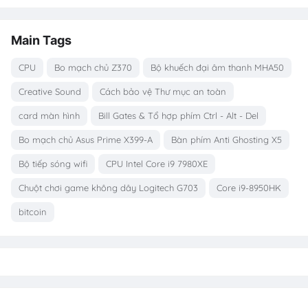
Main Tags
CPU
Bo mạch chủ Z370
Bộ khuếch đại âm thanh MHA50
Creative Sound
Cách bảo vệ Thư mục an toàn
card màn hình
Bill Gates & Tổ hợp phím Ctrl - Alt - Del
Bo mạch chủ Asus Prime X399-A
Bàn phím Anti Ghosting X5
Bộ tiếp sóng wifi
CPU Intel Core i9 7980XE
Chuột chơi game không dây Logitech G703
Core i9-8950HK
bitcoin