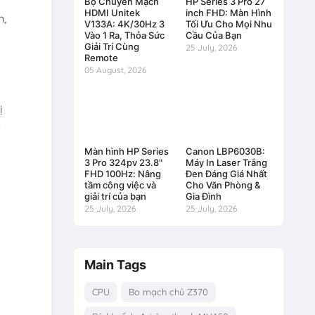
Bộ Chuyển Mạch
HP Series 3 Pro 27
HDMI Unitek
inch FHD: Màn Hình
n,
V133A: 4K/30Hz 3
Tối Ưu Cho Mọi Nhu
Vào 1 Ra, Thỏa Sức
Cầu Của Bạn
Giải Trí Cùng
25 July, 2026
Remote
05 August, 2026
ị
e
Màn hình HP Series
Canon LBP6030B:
3 Pro 324pv 23.8"
Máy In Laser Trắng
FHD 100Hz: Nâng
Đen Đáng Giá Nhất
tầm công việc và
Cho Văn Phòng &
giải trí của bạn
Gia Đình
25 July, 2026
25 July, 2026
Main Tags
CPU
Bo mạch chủ Z370