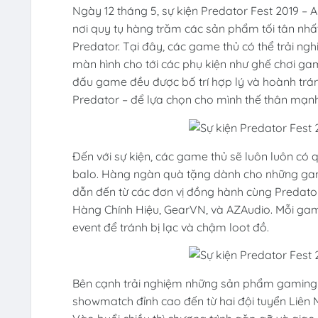
Ngày 12 tháng 5, sự kiện Predator Fest 2019 – 
nơi quy tụ hàng trăm các sản phẩm tối tân nhất
Predator. Tại đây, các game thủ có thể trải n
màn hình cho tới các phụ kiện như ghế chơi gam
đấu game đều được bố trí hợp lý và hoành trán
Predator – để lựa chọn cho mình thế thân mạn
Đến với sự kiện, các game thủ sẽ luôn luôn có 
balo. Hàng ngàn quà tặng dành cho những game
dẫn đến từ các đơn vị đồng hành cùng Predator
Hàng Chính Hiệu, GearVN, và AZAudio. Mỗi gam
event để tránh bị lạc và chậm loot đồ.
Bên cạnh trải nghiệm những sản phẩm gaming 
showmatch đỉnh cao đến từ hai đội tuyển Liên