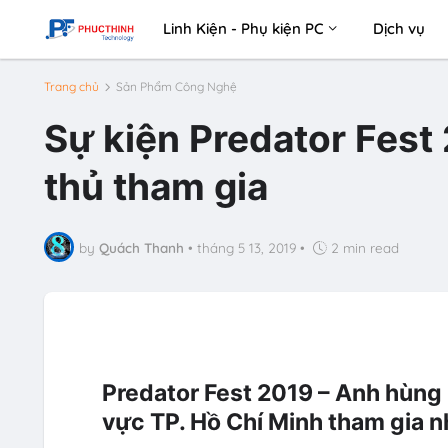
Linh Kiện - Phụ kiện PC
Dịch vụ
Trang chủ
Sản Phẩm Công Nghệ
Sự kiện Predator Fest
thủ tham gia
by
Quách Thanh
•
tháng 5 13, 2019
•
2 min read
Predator Fest 2019 – Anh hùng h
vực TP. Hồ Chí Minh tham gia n