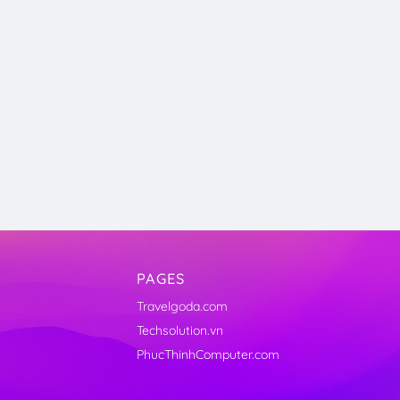
PAGES
Travelgoda.com
Techsolution.vn
PhucThinhComputer.com