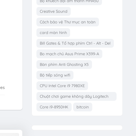
Bộ khuếch đại âm thanh MHA50
Creative Sound
Cách bảo vệ Thư mục an toàn
card màn hình
Bill Gates & Tổ hợp phím Ctrl - Alt - Del
Bo mạch chủ Asus Prime X399-A
Bàn phím Anti Ghosting X5
Bộ tiếp sóng wifi
CPU Intel Core i9 7980XE
tes
Chuột chơi game không dây Logitech
G703
Core i9-8950HK
bitcoin