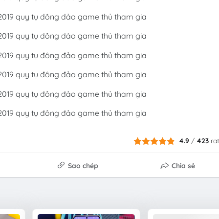
4.9
/
423
ra
Sao chép
Chia sẻ