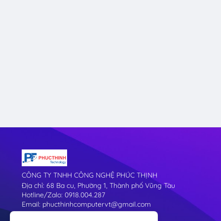
CÔNG TY TNHH CÔNG NGHỆ PHÚC THỊNH
Địa chỉ: 68 Ba cu, Phường 1, Thành phố Vũng Tàu
Hotline/Zalo: 0918.004.287
Email: phucthinhcomputervt@gmail.com