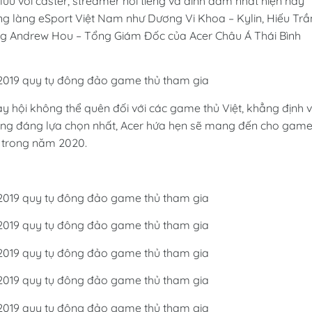
lưu với caster, streamer nổi tiếng và đình đám nhất hiện nay
g làng eSport Việt Nam như Dương Vi Khoa – Kylin, Hiếu Trầ
 ông Andrew Hou – Tổng Giám Đốc của Acer Châu Á Thái Bình
y hội không thể quên đối với các game thủ Việt, khẳng định v
ming đáng lựa chọn nhất, Acer hứa hẹn sẽ mang đến cho gam
a trong năm 2020.