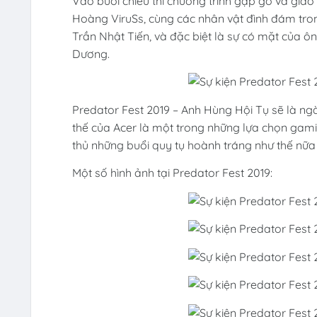
Vào buổi chiều thì chương trình gặp gỡ và giao 
Hoàng ViruSs, cùng các nhân vật đình đám tron
Trần Nhật Tiến, và đặc biệt là sự có mặt của
Dương.
Predator Fest 2019 – Anh Hùng Hội Tụ sẽ là ngà
thế của Acer là một trong những lựa chọn ga
thủ những buổi quy tụ hoành tráng như thế nữ
Một số hình ảnh tại Predator Fest 2019: