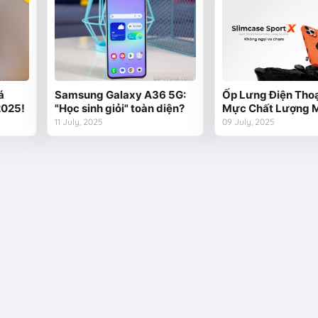
á
Samsung Galaxy A36 5G:
Ốp Lưng Điện Thoạ
2025!
"Học sinh giỏi" toàn diện?
Mực Chất Lượng 
11 July, 2025
09 July, 2025