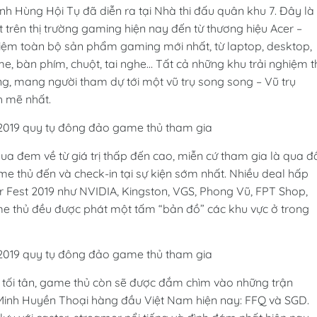
Anh Hùng Hội Tụ đã diễn ra tại Nhà thi đấu quân khu 7. Đây là
 trên thị trường gaming hiện nay đến từ thương hiệu Acer –
ghiệm toàn bộ sản phẩm gaming mới nhất, từ laptop, desktop,
e, bàn phím, chuột, tai nghe… Tất cả những khu trải nghiệm t
g, mang người tham dự tới một vũ trụ song song – Vũ trụ
h mẽ nhất.
qua đem về từ giá trị thấp đến cao, miễn cứ tham gia là qua đ
 thủ đến và check-in tại sự kiện sớm nhất. Nhiều deal hấp
 Fest 2019 như NVIDIA, Kingston, VGS, Phong Vũ, FPT Shop,
e thủ đều được phát một tấm “bản đồ” các khu vực ở trong
tối tân, game thủ còn sẽ được đắm chìm vào những trận
 Minh Huyền Thoại hàng đầu Việt Nam hiện nay: FFQ và SGD.