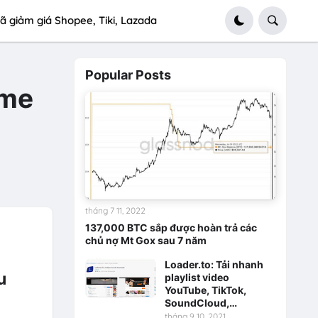
ã giảm giá Shopee, Tiki, Lazada
Popular Posts
ame
tháng 7 11, 2022
137,000 BTC sắp được hoàn trả các
chủ nợ Mt Gox sau 7 năm
Loader.to: Tải nhanh
u
playlist video
YouTube, TikTok,
SoundCloud,…
tháng 9 10, 2021