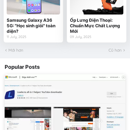
Samsung Galaxy A36
Ốp Lưng Điện Thoại:
5G: "Học sinh giỏi" toàn
Chuẩn Mực Chất Lượng
diện?
Mới
11 July, 2025
09 July, 2025
Mới hơn
Cũ hơn
Popular Posts