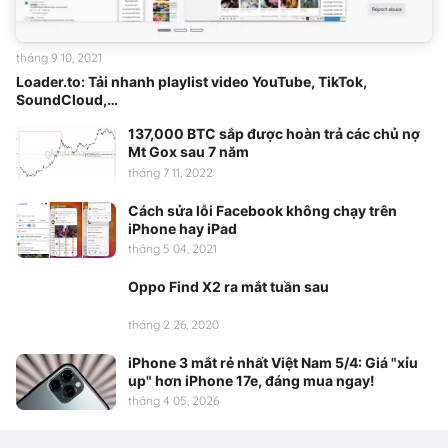
tháng 9 10, 2021
Loader.to: Tải nhanh playlist video YouTube, TikTok,
SoundCloud,…
137,000 BTC sắp được hoàn trả các chủ nợ
Mt Gox sau 7 năm
tháng 7 11, 2022
Cách sửa lỗi Facebook không chạy trên
iPhone hay iPad
tháng 5 04, 2021
Oppo Find X2 ra mắt tuần sau
tháng 2 26, 2020
iPhone 3 mắt rẻ nhất Việt Nam 5/4: Giá "xỉu
up" hơn iPhone 17e, đáng mua ngay!
tháng 4 05, 2026