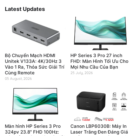
Latest Updates
Bộ Chuyển Mạch HDMI
HP Series 3 Pro 27 inch
Unitek V133A: 4K/30Hz 3
FHD: Màn Hình Tối Ưu Cho
Vào 1 Ra, Thỏa Sức Giải Trí
Mọi Nhu Cầu Của Bạn
Cùng Remote
25 July, 2026
05 August, 2026
Màn hình HP Series 3 Pro
Canon LBP6030B: Máy In
324pv 23.8" FHD 100Hz:
Laser Trắng Đen Đáng Giá