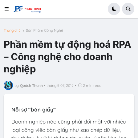
Trang chủ
Sản Phẩm Công Nghệ
Phần mềm tự động hoá RPA
– Công nghệ cho doanh
nghiệp
by
Quách Thanh
•
tháng 5 07, 2019
•
2 min read
Nỗi sợ “bàn giấy”
Doanh nghiệp nào cũng phải đối mặt với nhiều
loại công việc bàn giấy như sao chép dữ liệu,