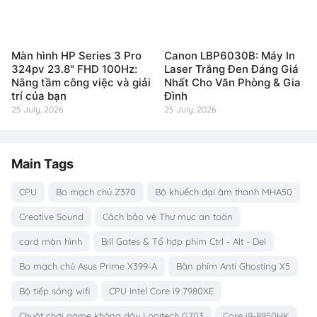
Màn hình HP Series 3 Pro
Canon LBP6030B: Máy In
324pv 23.8" FHD 100Hz:
Laser Trắng Đen Đáng Giá
Nâng tầm công việc và giải
Nhất Cho Văn Phòng & Gia
trí của bạn
Đình
25 July, 2026
25 July, 2026
Main Tags
CPU
Bo mạch chủ Z370
Bộ khuếch đại âm thanh MHA50
Creative Sound
Cách bảo vệ Thư mục an toàn
card màn hình
Bill Gates & Tổ hợp phím Ctrl - Alt - Del
Bo mạch chủ Asus Prime X399-A
Bàn phím Anti Ghosting X5
Bộ tiếp sóng wifi
CPU Intel Core i9 7980XE
Chuột chơi game không dây Logitech G703
Core i9-8950HK