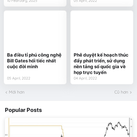
10 February, 2025
05 April, 2022
Ba điều tỉ phú công nghệ
Phê duyệt kế hoạch thúc
Bill Gates hối tiếc nhất
đẩy phát triển, sử dụng
cuộc đời mình
nền tảng số quốc gia về
họp trực tuyến
05 April, 2022
04 April, 2022
Mới hơn
Cũ hơn
Popular Posts