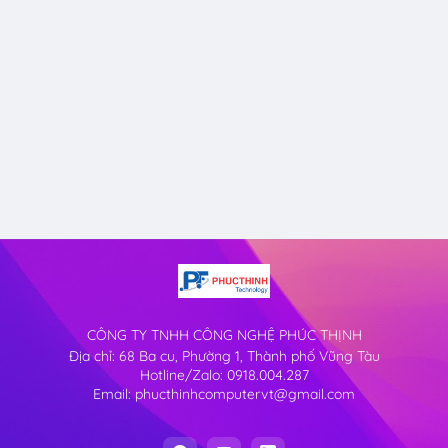
CÔNG TY TNHH CÔNG NGHỆ PHÚC THỊNH
Địa chỉ: 68 Ba cu, Phường 1, Thành phố Vũng Tàu
Hotline/Zalo: 0918.004.287
Email: phucthinhcomputervt@gmail.com