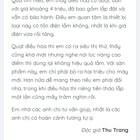
Qua tìm hiểu, em thấy điều hòa cũ được bán
với giá khoảng 4 triệu, đã bao gồm lắp đặt và
vẫn có bảo hành. Điều em quan tâm là thiết bị
loại này có tốn điện lắm không, nhất là khi giá
điện vừa rồi tăng.
Quạt điều hòa thì em có ra siêu thị thử, thấy
cũng khá mát nhưng nghe nói lúc nóng cao
điểm thì dùng lại không hiệu quả lắm. Với sản
phẩm này, em chỉ phải bỏ ra hai triệu cho máy
mới. Hơn nữa dễ mang theo nếu em phải đổi
nhà, trong khi điều hòa thì riêng tiền tháo lắp
một lần cũng mấy trăm nghìn rồi.
Em nhờ các anh chị tư vấn giúp, nhất là các
anh chị có hoàn cảnh tương tự ạ.
Độc giả
Thu Trang