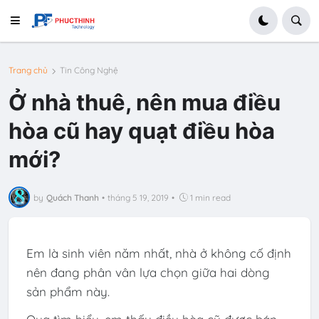
Trang chủ
Tin Công Nghệ
Ở nhà thuê, nên mua điều
hòa cũ hay quạt điều hòa
mới?
by
Quách Thanh
•
tháng 5 19, 2019
•
1 min read
Em là sinh viên năm nhất, nhà ở không cố định
nên đang phân vân lựa chọn giữa hai dòng
sản phẩm này.