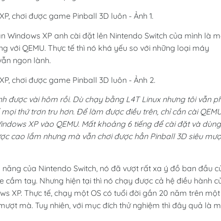
ản Windows XP anh cài đặt lên Nintendo Switch của mình là m
ng với QEMU. Thực tế thì nó khá yếu so với những loại máy
vẫn ngon lành.
nh được vài hôm rồi. Dù chạy bằng L4T Linux nhưng tôi vẫn p
i thứ trơn tru hơn. Để làm được điều trên, chỉ cần cài QEM
 Windows XP vào QEMU. Mất khoảng 6 tiếng để cài đặt và dùng
được cao lắm nhưng mà vẫn chơi được hẳn Pinball 3D siêu mượ
đa năng của Nintendo Switch, nó đã vượt rất xa ý đồ ban đầu c
e cầm tay. Nhưng hiện tại thì nó chạy được cả hệ điều hành c
s XP. Thực tế, chạy một OS có tuổi đời gần 20 năm trên một
 mượt mà. Tuy nhiên, với mục đích thử nghiệm thì đây quả là 