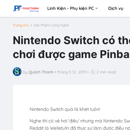
Linh Kiện - Phụ kiện PC
Dịch vụ
Trang chủ
Sản Phẩm Công Nghệ
Nintendo Switch có t
chơi được game Pinbal
by
Quách Thanh
•
tháng 5 12, 2019
•
2 min read
Nintendo Switch quá là khét luôn!
Nghe thì có vẻ hơi ‘điêu’ nhưng mà Nintendo S
Reddit là We1etu1n đã thực sự làm được điều 