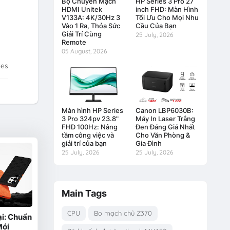
Bộ Chuyển Mạch
HP Series 3 Pro 27
HDMI Unitek
inch FHD: Màn Hình
V133A: 4K/30Hz 3
Tối Ưu Cho Mọi Nhu
Vào 1 Ra, Thỏa Sức
Cầu Của Bạn
Giải Trí Cùng
25 July, 2026
Remote
05 August, 2026
tes
Màn hình HP Series
Canon LBP6030B:
3 Pro 324pv 23.8"
Máy In Laser Trắng
FHD 100Hz: Nâng
Đen Đáng Giá Nhất
tầm công việc và
Cho Văn Phòng &
giải trí của bạn
Gia Đình
25 July, 2026
25 July, 2026
Main Tags
CPU
Bo mạch chủ Z370
i: Chuẩn
Mới