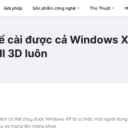
Giải pháp
Sản phẩm công nghệ
Thủ Thuật
M
hể cài được cả Windows X
l 3D luôn
witch có thể chạy được Windows XP là sự thật, một người dùng
này và mang lên mạng khoe.