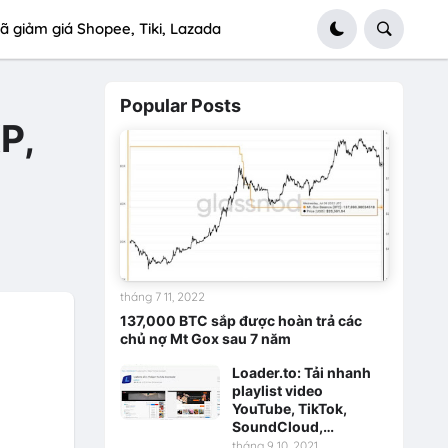
ã giảm giá Shopee, Tiki, Lazada
Popular Posts
P,
tháng 7 11, 2022
137,000 BTC sắp được hoàn trả các
chủ nợ Mt Gox sau 7 năm
Loader.to: Tải nhanh
playlist video
YouTube, TikTok,
SoundCloud,…
tháng 9 10, 2021