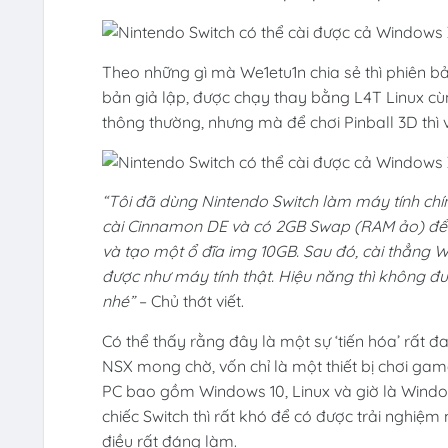
Theo những gì mà We1etu1n chia sẻ thì phiên b
bản giả lập, được chạy thay bằng L4T Linux cù
thông thường, nhưng mà để chơi Pinball 3D thì 
“Tôi đã dùng Nintendo Switch làm máy tính chí
cài Cinnamon DE và có 2GB Swap (RAM ảo) để mọ
và tạo một ổ đĩa img 10GB. Sau đó, cài thẳng
được như máy tính thật. Hiệu năng thì không 
nhé”
– Chủ thớt viết.
Có thể thấy rằng đây là một sự ‘tiến hóa’ rất 
NSX mong chờ, vốn chỉ là một thiết bị chơi gam
PC bao gồm Windows 10, Linux và giờ là Window
chiếc Switch thì rất khó để có được trải nghiệm
điều rất đáng làm.