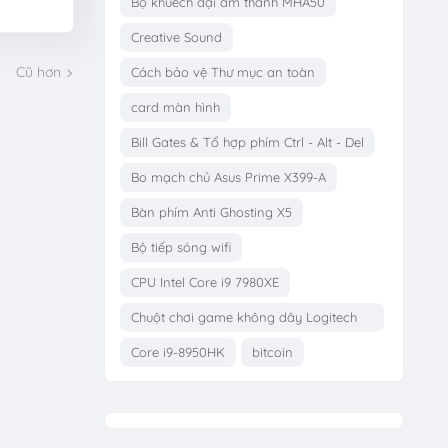
Bộ khuếch đại âm thanh MHA50
Creative Sound
Cũ hơn
Cách bảo vệ Thư mục an toàn
card màn hình
Bill Gates & Tổ hợp phím Ctrl - Alt - Del
Bo mạch chủ Asus Prime X399-A
Bàn phím Anti Ghosting X5
Bộ tiếp sóng wifi
CPU Intel Core i9 7980XE
Chuột chơi game không dây Logitech
G703
Core i9-8950HK
bitcoin