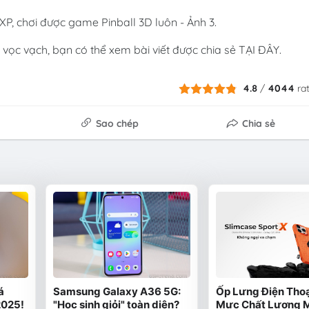
vọc vạch, bạn có thể xem bài viết được chia sẻ TẠI ĐÂY.
4.8
/
4044
ra
Sao chép
Chia sẻ
á
Samsung Galaxy A36 5G:
Ốp Lưng Điện Thoạ
2025!
"Học sinh giỏi" toàn diện?
Mực Chất Lượng 