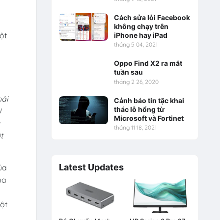
Cách sửa lỗi Facebook
không chạy trên
ột
iPhone hay iPad
tháng 5 04, 2021
Oppo Find X2 ra mắt
tuần sau
tháng 2 26, 2020
hải
Cảnh báo tin tặc khai
thác lỗ hổng từ
U
Microsoft và Fortinet
tháng 11 18, 2021
t
Latest Updates
ủa
ủa
một