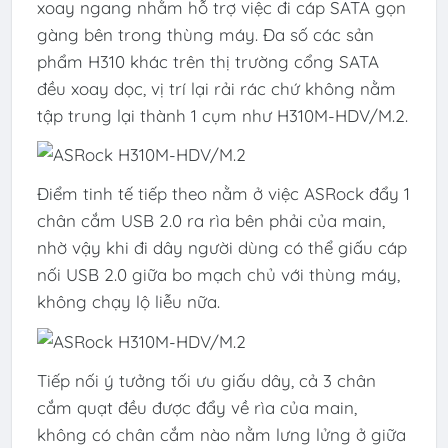
xoay ngang nhằm hỗ trợ việc đi cáp SATA gọn
gàng bên trong thùng máy. Đa số các sản
phẩm H310 khác trên thị trường cổng SATA
đều xoay dọc, vị trí lại rải rác chứ không nằm
tập trung lại thành 1 cụm như H310M-HDV/M.2.
Điểm tinh tế tiếp theo nằm ở việc ASRock đẩy 1
chân cắm USB 2.0 ra rìa bên phải của main,
nhờ vậy khi đi dây người dùng có thể giấu cáp
nối USB 2.0 giữa bo mạch chủ với thùng máy,
không chạy lộ liễu nữa.
Tiếp nối ý tưởng tối ưu giấu dây, cả 3 chân
cắm quạt đều được đẩy về rìa của main,
không có chân cắm nào nằm lưng lửng ở giữa