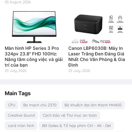
05 August, 2026
Màn hình HP Series 3 Pro
Canon LBP6030B: Máy In
324pv 23.8" FHD 100Hz:
Laser Trắng Đen Đáng Giá
Nâng tầm công việc và giải
Nhất Cho Văn Phòng & Gia
trí của bạn
Đình
25 July, 2026
25 July, 2026
Main Tags
CPU
Bo mạch chủ Z370
Bộ khuếch đại âm thanh MHA50
Creative Sound
Cách bảo vệ Thư mục an toàn
card màn hình
Bill Gates & Tổ hợp phím Ctrl - Alt - Del