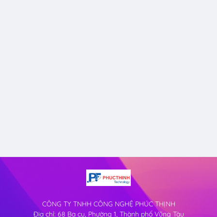
CÔNG TY TNHH CÔNG NGHỆ PHÚC THỊNH
Địa chỉ: 68 Ba cu, Phường 1, Thành phố Vũng Tàu