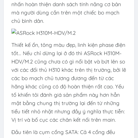
nhấn hoàn thiện danh sách tính năng cơ bản
mà người dùng cần trên một chiếc bo mạch
chủ bình dân.
Thiết kế ổn, tông màu đẹp, linh kiện phase điện
tốt… Nếu chỉ dừng lại ở đó thì ASRock H310M-
HDV/M.2 cũng chưa có gì nổi bật và bứt lên so
với các đối thủ H310 khác trên thị trường, bởi lẽ
các bo mạch chủ tương đương đến từ các
hãng khác cũng có độ hoàn thiện rất cao. Yếu
tố khiến tôi đánh giá sản phẩm này hơn hẳn
mặt bằng chung thị trường lại đến từ những
tiểu tiết nhỏ nhặt nhưng đầy ý nghĩa thực tiễn:
Vị trí và bố cục các chân kết nối trên main.
Đầu tiên là cụm cổng SATA: Cả 4 cổng đều