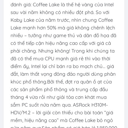
đánh giá: Coffee Lake là thế hệ vàng của Intel
sau vài năm không có nhiều đột phá. So với
Kaby Lake của năm trước, nhìn chung Coffee
Lake mạnh hơn 50% mà giá không chênh lệch
nhiều – tưởng như game thủ và dân đồ họa đã
có thể tiếp cận hiệu năng cao cấp với giá cả
phải chăng. Nhưng không! Trong khi chúng ta
đã có thể mua CPU mạnh giá rẻ thì vào thời
điểm ấy, Intel lại chỉ bán ra bo mạch chủ… giá
đắt, làm thất vọng đông đảo người dùng phân
khúc phổ thông.Bởi thế, đợt ra quân ồ ạt của
các sản phẩm phổ thông và trung cấp đầu
tháng 4 vừa rồi như giải tỏa cơn khát mua
sắm PC suốt nửa năm qua. ASRock H310M-
HDV/M.2 – lời giải còn thiếu cho bài toán “giá
mềm, hiệu năng cao” mà Coffee Lake bỏ ngỏ
nửa năm qua.Sản phẩm có giá bán lẻ 1.850.000