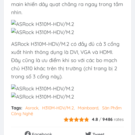
main khiến dây quạt chăng ra ngay trong tầm
nhìn.
ASRock H310M-HDV/M.2 có đầy đủ cả 3 cổng
xuất hình thông dụng là DVI, VGA và HDMI.
Đây cũng là ưu điểm khi so với các bo mạch
chủ H310 khác trên thị trường (chỉ trang bị 2
trong số 3 cổng này).
Tags:
Asrock
H310M-HDV/M.2
Mainboard
Sản Phẩm
Công Nghệ
4.8
/
9486
rates
Facebook
Tweet