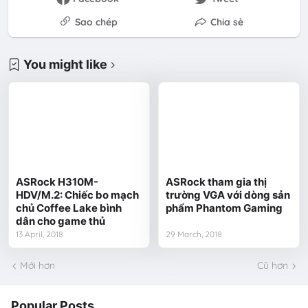
Sao chép
Chia sẻ
You might like
ASRock H310M-
ASRock tham gia thị
HDV/M.2: Chiếc bo mạch
trường VGA với dòng sản
chủ Coffee Lake bình
phẩm Phantom Gaming
dân cho game thủ
13 April, 2018
29 March, 2018
Mới hơn
Cũ hơn
Popular Posts