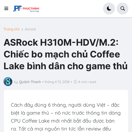
Trang chủ
Asrock
ASRock H310M-HDV/M.2:
Chiếc bo mạch chủ Coffee
Lake bình dân cho game thủ
by
Quách Thanh
•
tháng 4 13, 2018
•
4 min read
Cách đây đúng 6 tháng, người dùng Việt – đặc
biệt là game thủ – nô nức trước thông tin dòng
CPU Coffee Lake mới nhất bắt đầu được bán
ra. Tất cả mọi nguồn tin tức lẫn review đều