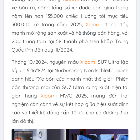
xe bán ra, nâng tổng số xe được bàn giao trong
năm lên hơn 135.000 chiếc. Hướng tới mục tiêu
300.000 xe trong năm 2025,
Xiaomi
đang đẩy
mạnh mở rộng sản xuất và hệ thống bán hàng, với
200 trung tâm tại 58 thành phố trên khắp Trung
Quốc tính đến quý III/2024.
Tháng 10/2024, nguyên mẫu
Xiaomi
SU7 Ultra lập
kỷ lục 6'46"874 tại Nürburgring Nordschleife, giành
danh hiệu "Xe bốn cửa nhanh nhất thế giới." Phiên
bản thương mại của SU7 Ultra cũng xuất hiện tại
gian hàng
Xiaomi
MWC 2025, mang đến trải
nghiệm cận cảnh về sự kết hợp giữa hiệu suất đỉnh
cao và thiết kế đẳng cấp, tối ưu cho cả đường đua
lẫn đô thị.