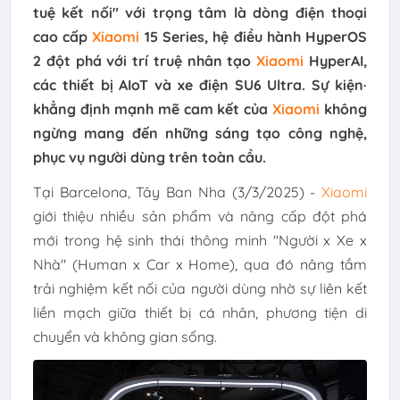
tuệ kết nối" với trọng tâm là dòng điện thoại
cao cấp
Xiaomi
15 Series, hệ điều hành HyperOS
2 đột phá với trí truệ nhân tạo
Xiaomi
HyperAI,
các thiết bị AIoT và xe điện SU6 Ultra. Sự kiện·
khẳng định mạnh mẽ cam kết của
Xiaomi
không
ngừng mang đến những sáng tạo công nghệ,
phục vụ người dùng trên toàn cầu.
Tại Barcelona, ​​​​Tây Ban Nha (3/3/2025) -
Xiaomi
giới thiệu nhiều sản phẩm và nâng cấp đột phá
mới trong hệ sinh thái thông minh "Người x Xe x
Nhà" (Human x Car x Home), qua đó nâng tầm
trải nghiệm kết nối của người dùng nhờ sự liên kết
liền mạch giữa thiết bị cá nhân, phương tiện di
chuyển và không gian sống.