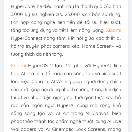
HyperCore, hệ điều hành này là thành quả của hơn
3.000 kỹ sư, nghiên cứu 25.000 kịch bản sử dụng,
tích hợp công nghệ tiên tiến để tối ưu hiệu suất,
tăng tốc ứng dụng và tiết kiệm năng lượng.
Xiaomi
HyperConnect nâng tầm kết nối giữa các thiết bị,
hỗ trợ truyền phát camera kép, Home Screen+ và
tương thích đa nền tảng.
Xiaomi
HyperOS 2 tạo đột phá với HyperAI, tích
hợp AI tiên tiến để nâng cao sáng tạo và hiệu suất
làm việc. Công cụ AI Writing giúp người dùng chỉnh
sửa, mở rộng nội dung nhanh chóng, trong khi dịch
thuật và nhận diện giọng nói thời gian thực xóa bỏ
rào cản ngôn ngữ. HyperAI cũng mở rộng khả
năng sáng tạo với AI Art trong Mi Canvas, biến
phác thảo thành tác phẩm nghệ thuật, cùng AI Live
Wallpapers và AI Cinematic Lock Screens, mang