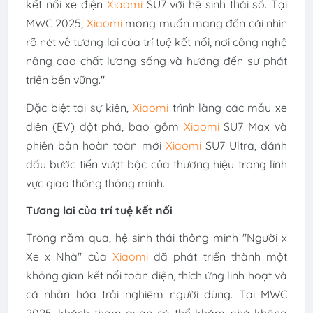
kết nối xe điện
Xiaomi
SU7 với hệ sinh thái số. Tại
MWC 2025,
Xiaomi
mong muốn mang đến cái nhìn
rõ nét về tương lai của trí tuệ kết nối, nơi công nghệ
nâng cao chất lượng sống và hướng đến sự phát
triển bền vững."
Đặc biệt tại sự kiện,
Xiaomi
trình làng các mẫu xe
điện (EV) đột phá, bao gồm
Xiaomi
SU7 Max và
phiên bản hoàn toàn mới
Xiaomi
SU7 Ultra, đánh
dấu bước tiến vượt bậc của thương hiệu trong lĩnh
vực giao thông thông minh.
Tương lai của trí tuệ kết nối
Trong năm qua, hệ sinh thái thông minh "Người x
Xe x Nhà" của
Xiaomi
đã phát triển thành một
không gian kết nối toàn diện, thích ứng linh hoạt và
cá nhân hóa trải nghiệm người dùng. Tại MWC