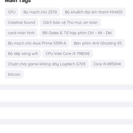
Main Tags
CPU
Bo mạch chủ Z370
Bộ khuếch đại âm thanh MHA50
Creative Sound
Cách bảo vệ Thư mục an toàn
card màn hình
Bill Gates & Tổ hợp phím Ctrl - Alt - Del
Bo mạch chủ Asus Prime X399-A
Bàn phím Anti Ghosting X5
Bộ tiếp sóng wifi
CPU Intel Core i9 7980XE
Chuột chơi game không dây Logitech G703
Core i9-8950HK
bitcoin