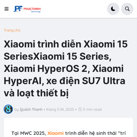
Trang chủ
Xiaomi trình diễn Xiaomi 15
SeriesXiaomi 15 Series,
Xiaomi HyperOS 2, Xiaomi
HyperAI, xe điện SU7 Ultra
và loạt thiết bị
by
Quách Thanh
•
tháng 3 04, 2025
•
5 min read
Tại MWC 2025,
Xiaomi
trình diễn hệ sinh thái "trí