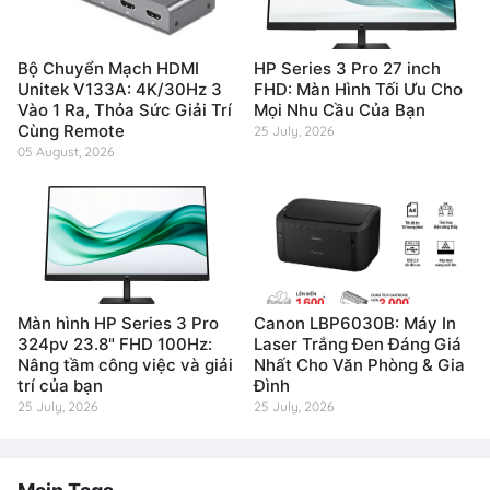
Bộ Chuyển Mạch HDMI
HP Series 3 Pro 27 inch
Unitek V133A: 4K/30Hz 3
FHD: Màn Hình Tối Ưu Cho
Vào 1 Ra, Thỏa Sức Giải Trí
Mọi Nhu Cầu Của Bạn
Cùng Remote
25 July, 2026
05 August, 2026
Màn hình HP Series 3 Pro
Canon LBP6030B: Máy In
324pv 23.8" FHD 100Hz:
Laser Trắng Đen Đáng Giá
Nâng tầm công việc và giải
Nhất Cho Văn Phòng & Gia
trí của bạn
Đình
25 July, 2026
25 July, 2026