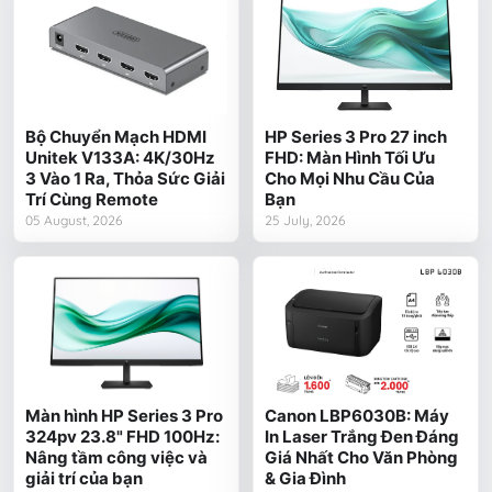
Bộ Chuyển Mạch HDMI
HP Series 3 Pro 27 inch
Unitek V133A: 4K/30Hz
FHD: Màn Hình Tối Ưu
3 Vào 1 Ra, Thỏa Sức Giải
Cho Mọi Nhu Cầu Của
Trí Cùng Remote
Bạn
05 August, 2026
25 July, 2026
Màn hình HP Series 3 Pro
Canon LBP6030B: Máy
324pv 23.8" FHD 100Hz:
In Laser Trắng Đen Đáng
Nâng tầm công việc và
Giá Nhất Cho Văn Phòng
giải trí của bạn
& Gia Đình