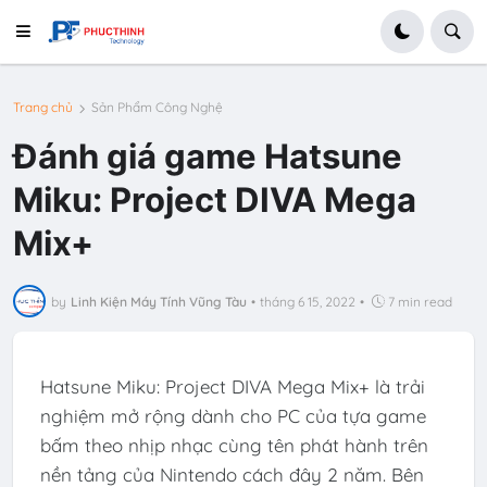
Trang chủ
Sản Phẩm Công Nghệ
Đánh giá game Hatsune
Miku: Project DIVA Mega
Mix+
by
Linh Kiện Máy Tính Vũng Tàu
•
tháng 6 15, 2022
•
7 min read
Hatsune Miku: Project DIVA Mega Mix+ là trải
nghiệm mở rộng dành cho PC của tựa game
bấm theo nhịp nhạc cùng tên phát hành trên
nền tảng của Nintendo cách đây 2 năm. Bên