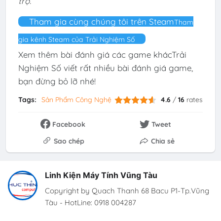
trợ.
Tham gia cùng chúng tôi trên Steam
Tham
gia kênh Steam của Trải Nghiệm Số
Xem thêm bài đánh giá các game khácTrải
Nghiệm Số viết rất nhiều bài đánh giá game,
bạn đừng bỏ lỡ nhé!
Tags:
Sản Phẩm Công Nghệ
4.6
/
16
rates
Facebook
Tweet
Sao chép
Chia sẻ
Linh Kiện Máy Tính Vũng Tàu
Copyright by Quach Thanh 68 Bacu P1-Tp.Vũng
Tàu - HotLine: 0918 004287