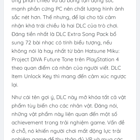
ứng phản chiếu và đổ bóng tận dụng sức
mạnh phần cứng PC nên chất lượng hình ảnh
sắc nét hơn. Thế nhưng, để lại cho tôi cảm
nhận khá trái chiều là hai DLC của trò chơi.
Đáng tiền nhất là DLC Extra Song Pack bổ
sung 72 bài nhạc có tính biểu tượng, nếu
không nói là hay nhất từ bản Hatsune Miku:
Project DIVA Future Tone trên PlayStation 4
theo quan điểm cá nhân của người viết. DLC
Item Unlock Key thì mang đến cảm xúc ngược
lại.
Như cái tên gợi ý, DLC này mở khóa tất cả vật
phẩm tùy biến cho các nhân vật. Đáng nói,
những vật phẩm này liên quan đến một số
achievement trong trải nghiệm game. Vấn đề
ở chỗ, nó khiến người chơi mất động lực trải
nghiệm game để thu thập đủ VP và mua các