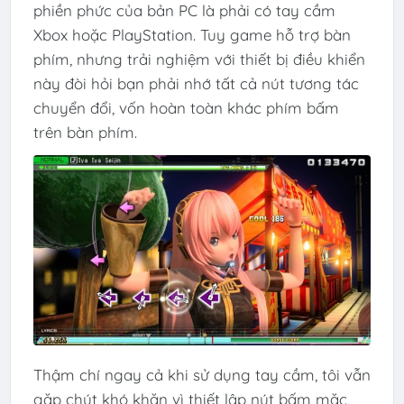
phiền phức của bản PC là phải có tay cầm
Xbox hoặc PlayStation. Tuy game hỗ trợ bàn
phím, nhưng trải nghiệm với thiết bị điều khiển
này đòi hỏi bạn phải nhớ tất cả nút tương tác
chuyển đổi, vốn hoàn toàn khác phím bấm
trên bàn phím.
Thậm chí ngay cả khi sử dụng tay cầm, tôi vẫn
gặp chút khó khăn vì thiết lập nút bấm mặc