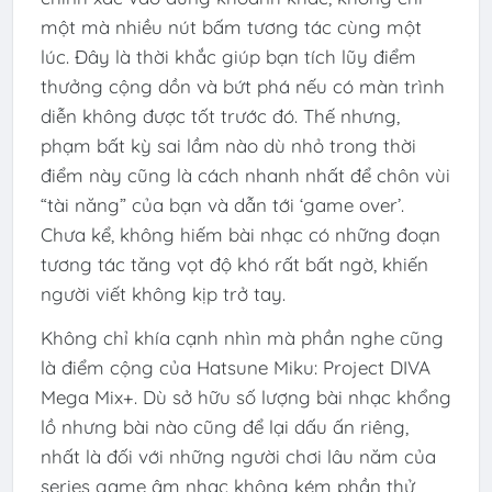
một mà nhiều nút bấm tương tác cùng một
lúc. Đây là thời khắc giúp bạn tích lũy điểm
thưởng cộng dồn và bứt phá nếu có màn trình
diễn không được tốt trước đó. Thế nhưng,
phạm bất kỳ sai lầm nào dù nhỏ trong thời
điểm này cũng là cách nhanh nhất để chôn vùi
“tài năng” của bạn và dẫn tới ‘game over’.
Chưa kể, không hiếm bài nhạc có những đoạn
tương tác tăng vọt độ khó rất bất ngờ, khiến
người viết không kịp trở tay.
Không chỉ khía cạnh nhìn mà phần nghe cũng
là điểm cộng của Hatsune Miku: Project DIVA
Mega Mix+. Dù sở hữu số lượng bài nhạc khổng
lồ nhưng bài nào cũng để lại dấu ấn riêng,
nhất là đối với những người chơi lâu năm của
series game âm nhạc không kém phần thử