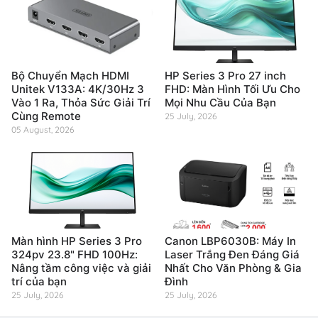
Bộ Chuyển Mạch HDMI
HP Series 3 Pro 27 inch
Unitek V133A: 4K/30Hz 3
FHD: Màn Hình Tối Ưu Cho
Vào 1 Ra, Thỏa Sức Giải Trí
Mọi Nhu Cầu Của Bạn
Cùng Remote
25 July, 2026
05 August, 2026
Màn hình HP Series 3 Pro
Canon LBP6030B: Máy In
324pv 23.8" FHD 100Hz:
Laser Trắng Đen Đáng Giá
Nâng tầm công việc và giải
Nhất Cho Văn Phòng & Gia
trí của bạn
Đình
25 July, 2026
25 July, 2026