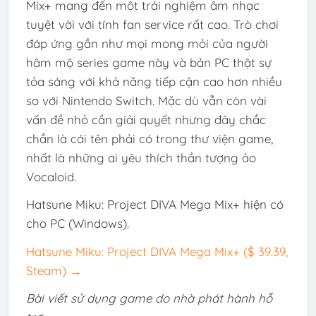
Mix+ mang đến một trải nghiệm âm nhạc
tuyệt vời với tính fan service rất cao. Trò chơi
đáp ứng gần như mọi mong mỏi của người
hâm mộ series game này và bản PC thật sự
tỏa sáng với khả năng tiếp cận cao hơn nhiều
so với Nintendo Switch. Mặc dù vẫn còn vài
vấn đề nhỏ cần giải quyết nhưng đây chắc
chắn là cái tên phải có trong thư viện game,
nhất là những ai yêu thích thần tượng ảo
Vocaloid.
Hatsune Miku: Project DIVA Mega Mix+ hiện có
cho PC (Windows).
Hatsune Miku: Project DIVA Mega Mix+ ($ 39.39,
Steam) →
Bài viết sử dụng game do nhà phát hành hỗ