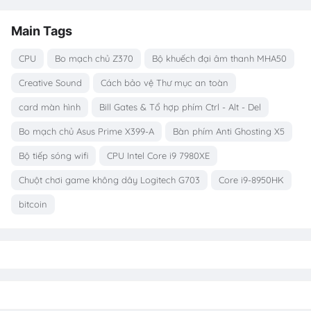
Main Tags
CPU
Bo mạch chủ Z370
Bộ khuếch đại âm thanh MHA50
Creative Sound
Cách bảo vệ Thư mục an toàn
card màn hình
Bill Gates & Tổ hợp phím Ctrl - Alt - Del
Bo mạch chủ Asus Prime X399-A
Bàn phím Anti Ghosting X5
Bộ tiếp sóng wifi
CPU Intel Core i9 7980XE
Chuột chơi game không dây Logitech G703
Core i9-8950HK
bitcoin