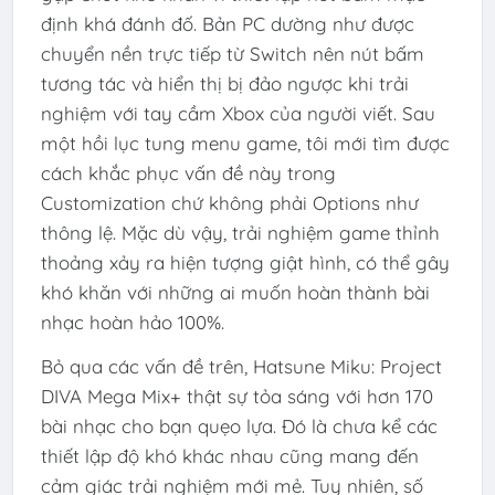
định khá đánh đố. Bản PC dường như được
chuyển nền trực tiếp từ Switch nên nút bấm
tương tác và hiển thị bị đảo ngược khi trải
nghiệm với tay cầm Xbox của người viết. Sau
một hồi lục tung menu game, tôi mới tìm được
cách khắc phục vấn đề này trong
Customization chứ không phải Options như
thông lệ. Mặc dù vậy, trải nghiệm game thỉnh
thoảng xảy ra hiện tượng giật hình, có thể gây
khó khăn với những ai muốn hoàn thành bài
nhạc hoàn hảo 100%.
Bỏ qua các vấn đề trên, Hatsune Miku: Project
DIVA Mega Mix+ thật sự tỏa sáng với hơn 170
bài nhạc cho bạn quẹo lựa. Đó là chưa kể các
thiết lập độ khó khác nhau cũng mang đến
cảm giác trải nghiệm mới mẻ. Tuy nhiên, số