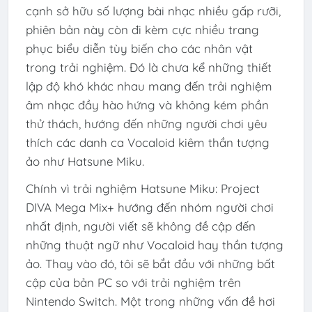
cạnh sở hữu số lượng bài nhạc nhiều gấp rưỡi,
phiên bản này còn đi kèm cực nhiều trang
phục biểu diễn tùy biến cho các nhân vật
trong trải nghiệm. Đó là chưa kể những thiết
lập độ khó khác nhau mang đến trải nghiệm
âm nhạc đầy hào hứng và không kém phần
thử thách, hướng đến những người chơi yêu
thích các danh ca Vocaloid kiêm thần tượng
ảo như Hatsune Miku.
Chính vì trải nghiệm Hatsune Miku: Project
DIVA Mega Mix+ hướng đến nhóm người chơi
nhất định, người viết sẽ không đề cập đến
những thuật ngữ như Vocaloid hay thần tượng
ảo. Thay vào đó, tôi sẽ bắt đầu với những bất
cập của bản PC so với trải nghiệm trên
Nintendo Switch. Một trong những vấn đề hơi