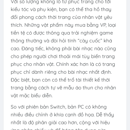
Với số lượng khổng lồ từ phục trang cho tới
kiểu tóc và phụ kiện, bạn có thể tha hồ thay
đổi phong cách thời trang của nhân vật yêu
thích. Những vật phẩm này mua bằng VP, loại
tiền tệ có được thông qua trải nghiệm game
thông thường và đòi hỏi tính “cày cuốc” khá
cao. Đáng tiếc, không phải bài nhạc nào cũng
cho phép người chơi thoải mái tùy biến trang
phục cho nhân vật. Chính xác hơn là có trang
phục chỉ dành riêng cho bài nhạc nhất định.
Đặc biệt, bạn còn có thể trổ tài thiết kế thời
trang bằng cách tự vẽ mẫu áo thun cho nhân
vật mặc biểu diễn.
So với phiên bản Switch, bản PC có không
nhiều điều chỉnh ở khía cạnh đồ họa. Dễ thấy
nhất là độ phân giải cao hơn, cộng với hiệu