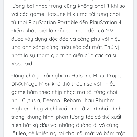
lượng bài nhạc trùng cũng không phải ít khi so
với các game Hatsune Miku mà tôi từng chơi
từ thời PlayStation Portable đến PlayStation 4.
Điểm khác biệt là mỗi bài nhạc đều có MV
được xây dựng độc đáo và công phu với hiệu
ứng ánh sáng cùng màu sắc bắt mắt. Thú vị
nhất là sự tham gia trình diễn của các ca sĩ
Vocaloid.
Đáng chú ý, trải nghiệm Hatsune Miku: Project
DIVA Mega Mix+ khá thử thách so với nhiều
game bấm theo nhịp nhạc mà tôi từng chơi
như
Cytus α
,
Deemo -Reborn-
hay
Rhythm
Fighter
. Thay vì chỉ xuất hiện ở vị trí nhất định
trong khung hình, phần tương tác có thể xuất
hiện bất kỳ đâu với những đường đi vô cùng
lắt léo, dễ khiến người chơi rối mắt và bấm trật