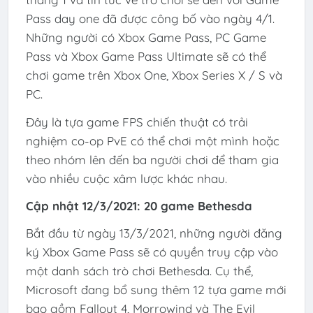
Pass day one đã được công bố vào ngày 4/1.
Những người có Xbox Game Pass, PC Game
Pass và Xbox Game Pass Ultimate sẽ có thể
chơi game trên Xbox One, Xbox Series X / S và
PC.
Đây là tựa game FPS chiến thuật có trải
nghiệm co-op PvE có thể chơi một mình hoặc
theo nhóm lên đến ba người chơi để tham gia
vào nhiều cuộc xâm lược khác nhau.
Cập nhật 12/3/2021: 20 game Bethesda
Bắt đầu từ ngày 13/3/2021, những người đăng
ký Xbox Game Pass sẽ có quyền truy cập vào
một danh sách trò chơi Bethesda. Cụ thể,
Microsoft đang bổ sung thêm 12 tựa game mới
bao gồm Fallout 4, Morrowind và The Evil