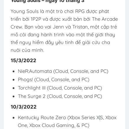
Young Souls – ngày 10 tháng 3
Young Souls là một trò chơi RPG được phát
triển bởi 1P2P và được xuất bản bởi The Arcade
Crew. Bạn vào vai Jenn và Tristan, một cặp trẻ
mồ côi đang hành trình vào một thế giới thay
thế nguy hiểm đầy yêu tinh để giải cứu cha
nuôi của mình.
15/3/2022
NieR:Automata (Cloud, Console, and PC)
Phogs! (Cloud, Console, and PC)
Torchlight III (Cloud, Console, and PC)
The Surge 2 (Cloud, Console, and PC)
10/3/2022
Kentucky Route Zero (Xbox Series X|S, Xbox
One, Xbox Cloud Gaming, & PC)