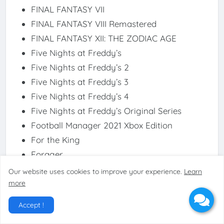
FINAL FANTASY VII
FINAL FANTASY VIII Remastered
FINAL FANTASY XII: THE ZODIAC AGE
Five Nights at Freddy’s
Five Nights at Freddy’s 2
Five Nights at Freddy’s 3
Five Nights at Freddy’s 4
Five Nights at Freddy’s Original Series
Football Manager 2021 Xbox Edition
For the King
Forager
Forza Horizon 4
Our website uses cookies to improve your experience.
Learn
Forza 7 Motorsport
more
Fractured Minds
Accept !
Frostpunk: Console Edition