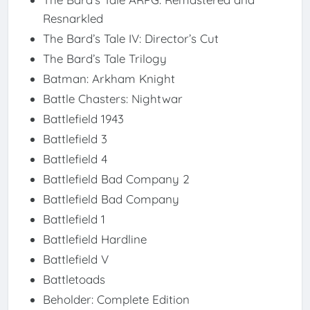
Resnarkled
The Bard’s Tale IV: Director’s Cut
The Bard’s Tale Trilogy
Batman: Arkham Knight
Battle Chasters: Nightwar
Battlefield 1943
Battlefield 3
Battlefield 4
Battlefield Bad Company 2
Battlefield Bad Company
Battlefield 1
Battlefield Hardline
Battlefield V
Battletoads
Beholder: Complete Edition