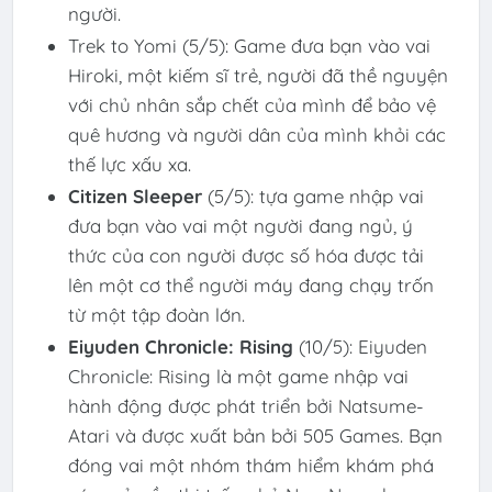
người.
Trek to Yomi
(5/5): Game đưa bạn vào vai
Hiroki, một kiếm sĩ trẻ, người đã thề nguyện
với chủ nhân sắp chết của mình để bảo vệ
quê hương và người dân của mình khỏi các
thế lực xấu xa.
Citizen Sleeper
(5/5): tựa game nhập vai
đưa bạn vào vai một người đang ngủ, ý
thức của con người được số hóa được tải
lên một cơ thể người máy đang chạy trốn
từ một tập đoàn lớn.
Eiyuden Chronicle: Rising
(10/5): Eiyuden
Chronicle: Rising là một game nhập vai
hành động được phát triển bởi Natsume-
Atari và được xuất bản bởi 505 Games. Bạn
đóng vai một nhóm thám hiểm khám phá