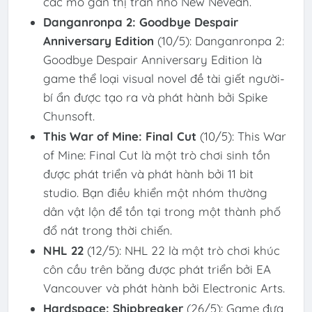
các mỏ gần thị trấn nhỏ New Neveah.
Danganronpa 2: Goodbye Despair
Anniversary Edition
(10/5): Danganronpa 2:
Goodbye Despair Anniversary Edition là
game thể loại visual novel đề tài giết người-
bí ẩn được tạo ra và phát hành bởi Spike
Chunsoft.
This War of Mine: Final Cut
(10/5): This War
of Mine: Final Cut là một trò chơi sinh tồn
được phát triển và phát hành bởi 11 bit
studio. Bạn điều khiển một nhóm thường
dân vật lộn để tồn tại trong một thành phố
đổ nát trong thời chiến.
NHL 22
(12/5): NHL 22 là một trò chơi khúc
côn cầu trên băng được phát triển bởi EA
Vancouver và phát hành bởi Electronic Arts.
Hardspace: Shipbreaker
(26/5): Game đưa