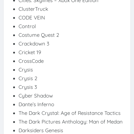
Cities: Skylines – Xbox One Edition
ClusterTruck
CODE VEIN
Control
Costume Quest 2
Crackdown 3
Cricket 19
CrossCode
Crysis
Crysis 2
Crysis 3
Cyber Shadow
Dante’s Inferno
The Dark Crystal: Age of Resistance Tactics
The Dark Pictures Anthology: Man of Medan
Darksiders Genesis