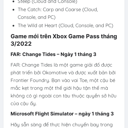
Steep (Cloud and Console)
The Catch: Carp and Coarse (Cloud,
Console, and PC)
The Wild at Heart (Cloud, Console, and PC)
Game mới trên Xbox Game Pass tháng
3/2022
FAR: Change Tides – Ngày 1 tháng 3
FAR: Change Tides là một game giải đố được
phát triển bởi Okomotive và được xuất bản bởi
Frontier Foundry. Bạn vào vai Toe, một cậu bé
mắc kẹt trong một thế giới hậu tận thế mà
không có gì ngoài con tàu thuộc quyền sở hữu
của cậu ấy.
Microsoft Flight Simulator – ngày 1 tháng 3
Hãy sẵn sàng để thực hiện chuyến bay trong