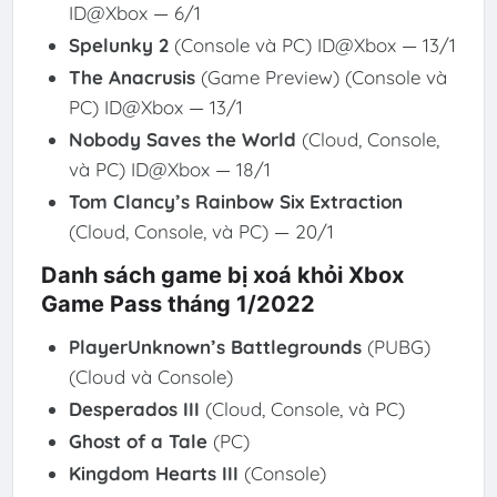
ID@Xbox — 6/1
Spelunky 2
(Console và PC) ID@Xbox — 13/1
The Anacrusis
(Game Preview) (Console và
PC) ID@Xbox — 13/1
Nobody Saves the World
(Cloud, Console,
và PC) ID@Xbox — 18/1
Tom Clancy’s Rainbow Six Extraction
(Cloud, Console, và PC) — 20/1
Danh sách game bị xoá khỏi Xbox
Game Pass tháng 1/2022
PlayerUnknown’s Battlegrounds
(PUBG)
(Cloud và Console)
Desperados III
(Cloud, Console, và PC)
Ghost of a Tale
(PC)
Kingdom Hearts III
(Console)