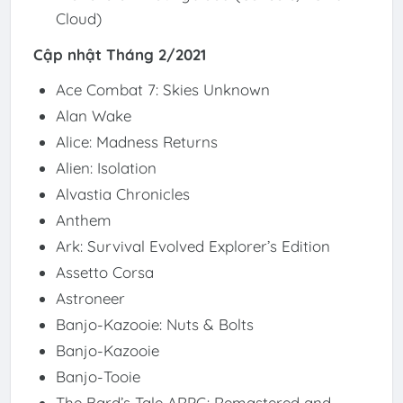
Cloud)
Cập nhật Tháng 2/2021
Ace Combat 7: Skies Unknown
Alan Wake
Alice: Madness Returns
Alien: Isolation
Alvastia Chronicles
Anthem
Ark: Survival Evolved Explorer’s Edition
Assetto Corsa
Astroneer
Banjo-Kazooie: Nuts & Bolts
Banjo-Kazooie
Banjo-Tooie
The Bard’s Tale ARPG: Remastered and