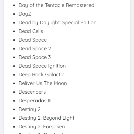
Day of the Tentacle Remastered
DayZ
Dead by Daylight: Special Edition
Dead Cells
Dead Space
Dead Space 2
Dead Space 3
Dead Space Ignition
Deep Rock Galactic
Deliver Us The Moon
Descenders
Desperados III
Destiny 2
Destiny 2: Beyond Light
Destiny 2: Forsaken