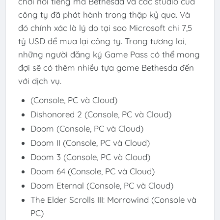
chơi nổi tiếng mà Bethesda và các studio của
công ty đã phát hành trong thập kỷ qua. Và
đó chính xác là lý do tại sao Microsoft chi 7,5
tỷ USD để mua lại công ty. Trong tương lai,
những người đăng ký Game Pass có thể mong
đợi sẽ có thêm nhiều tựa game Bethesda đến
với dịch vụ.
(Console, PC và Cloud)
Dishonored 2 (Console, PC và Cloud)
Doom (Console, PC và Cloud)
Doom II (Console, PC và Cloud)
Doom 3 (Console, PC và Cloud)
Doom 64 (Console, PC và Cloud)
Doom Eternal (Console, PC và Cloud)
The Elder Scrolls III: Morrowind (Console và
PC)