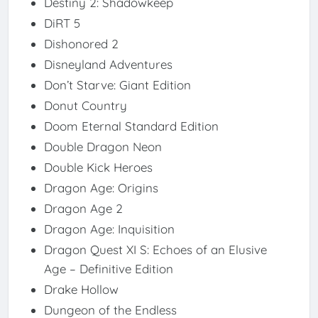
Destiny 2: Shadowkeep
DiRT 5
Dishonored 2
Disneyland Adventures
Don’t Starve: Giant Edition
Donut Country
Doom Eternal Standard Edition
Double Dragon Neon
Double Kick Heroes
Dragon Age: Origins
Dragon Age 2
Dragon Age: Inquisition
Dragon Quest XI S: Echoes of an Elusive
Age – Definitive Edition
Drake Hollow
Dungeon of the Endless