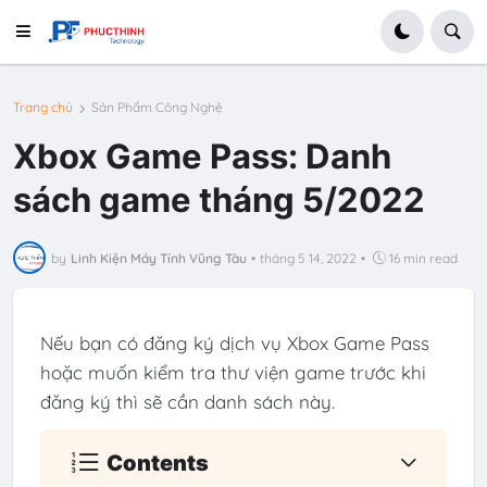
Trang chủ
Sản Phẩm Công Nghệ
Xbox Game Pass: Danh
sách game tháng 5/2022
by
Linh Kiện Máy Tính Vũng Tàu
•
tháng 5 14, 2022
•
16 min read
Nếu bạn có đăng ký dịch vụ Xbox Game Pass
hoặc muốn kiểm tra thư viện game trước khi
đăng ký thì sẽ cần danh sách này.
Contents