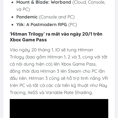
Mount & Blade: Warband
(Cloud, Console,
và PC)
Pandemic
(Console and PC)
Yiik: A Postmodern RPG
(PC)
‘Hitman Trilogy’ ra mắt vào ngày 20/1 trên
Xbox Game Pass
Vào ngày 20 tháng 1, IO sẽ tung Hitman
Trilogy (bao gồm Hitman 1, 2 và 3, cùng với tất
cả nội dung hiện có) lên Xbox Game Pass,
đồng thời đưa Hitman 3 lên Steam cho PC lần
đầu tiên. Hitman 3 cũng sẽ hỗ trợ tính năng VR
trên PC và tất cả các cải tiến kỹ thuật như Ray
Tracing, XeSS và Variable Rate Shading.