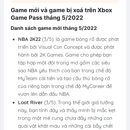
Game mới và game bị xoá trên Xbox
Game Pass tháng 5/2022
Danh sách game mới tháng 5/2022
NBA 2K22
(3/5): là game bóng rổ được phát
triển bởi Visual Con Concept và được phát
hành bởi 2K Games. Game cho phép bạn
tập hợp một đội trong mơ gồm các siêu
sao NBA yêu thích của bạn trong chế độ
MyTeam cải tiến và tạo cầu thủ bóng rổ
của riêng bạn trong chế độ MyCareer để
vươn lên dẫn đầu NBA.
Loot River
(3/5): Trong thế giới giả tưởng
này, bạn tỉnh dậy và thấy mình bị mắc kẹt
trong một mê cung chứa đầy những con
quái vật khát máu và những cái bẫy chết