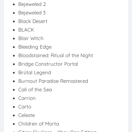
Bejeweled 2
Bejeweled 3
Black Desert
BLACK
Blair Witch
Bleeding Edge
Bloodstained: Ritual of the Night
Bridge Constructor Portal
Brütal Legend
Burnout Paradise Remastered
Call of the Sea
Carrion
Carto
Celeste
Children of Morta