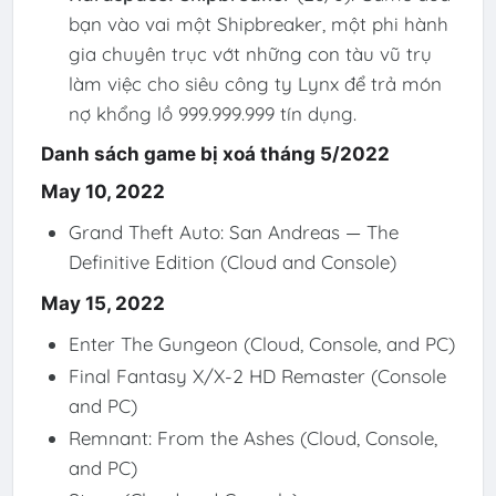
bạn vào vai một Shipbreaker, một phi hành
gia chuyên trục vớt những con tàu vũ trụ
làm việc cho siêu công ty Lynx để trả món
nợ khổng lồ 999.999.999 tín dụng.
Danh sách game bị xoá tháng 5/2022
May 10, 2022
Grand Theft Auto: San Andreas — The
Definitive Edition (Cloud and Console)
May 15, 2022
Enter The Gungeon (Cloud, Console, and PC)
Final Fantasy X/X-2 HD Remaster (Console
and PC)
Remnant: From the Ashes (Cloud, Console,
and PC)