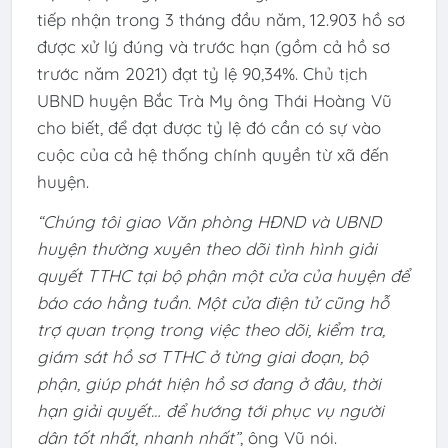
tiếp nhận trong 3 tháng đầu năm, 12.903 hồ sơ
được xử lý đúng và trước hạn (gồm cả hồ sơ
trước năm 2021) đạt tỷ lệ 90,34%. Chủ tịch
UBND huyện Bắc Trà My ông Thái Hoàng Vũ
cho biết, để đạt được tỷ lệ đó cần có sự vào
cuộc của cả hệ thống chính quyền từ xã đến
huyện.
“Chúng tôi giao Văn phòng HĐND và UBND
huyện thường xuyên theo dõi tình hình giải
quyết TTHC tại bộ phận một cửa của huyện để
báo cáo hằng tuần. Một cửa điện tử cũng hỗ
trợ quan trọng trong việc theo dõi, kiểm tra,
giám sát hồ sơ TTHC ở từng giai đoạn, bộ
phận, giúp phát hiện hồ sơ đang ở đâu, thời
hạn giải quyết… để hướng tới phục vụ người
dân tốt nhất, nhanh nhất”
, ông Vũ nói.