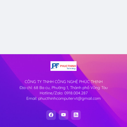
CÔNG TY TNHH CÔNG NGHỆ PHÚC THỊNH
Địa chỉ: 68 Ba cu, Phường 1, Thành phố Vũng Tàu
Hotline/Zalo: 0918.004.287
Email: phucthinhcomputervt@gmail.com