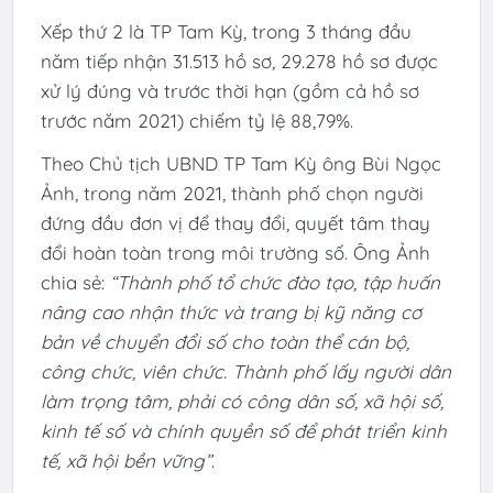
Xếp thứ 2 là TP Tam Kỳ, trong 3 tháng đầu
năm tiếp nhận 31.513 hồ sơ, 29.278 hồ sơ được
xử lý đúng và trước thời hạn (gồm cả hồ sơ
trước năm 2021) chiếm tỷ lệ 88,79%.
Theo Chủ tịch UBND TP Tam Kỳ ông Bùi Ngọc
Ảnh, trong năm 2021, thành phố chọn người
đứng đầu đơn vị để thay đổi, quyết tâm thay
đổi hoàn toàn trong môi trường số. Ông Ảnh
chia sẻ:
“Thành phố tổ chức đào tạo, tập huấn
nâng cao nhận thức và trang bị kỹ năng cơ
bản về chuyển đổi số cho toàn thể cán bộ,
công chức, viên chức. Thành phố lấy người dân
làm trọng tâm, phải có công dân số, xã hội số,
kinh tế số và chính quyền số để phát triển kinh
tế, xã hội bền vững”
.