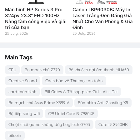
Màn hình HP Series 3 Pro
Canon LBP6030B: Máy In
324pv 23.8" FHD 100Hz:
Laser Trắng Đen Đáng Giá
Nâng tầm công việc và giải
Nhất Cho Văn Phòng & Gia
trí của bạn
Đình
25 July, 2026
25 July, 2026
Main Tags
CPU
Bo mạch chủ Z370
Bộ khuếch đại âm thanh MHA50
Creative Sound
Cách bảo vệ Thư mục an toàn
card màn hình
Bill Gates & Tổ hợp phím Ctrl - Alt - Del
Bo mạch chủ Asus Prime X399-A
Bàn phím Anti Ghosting X5
Bộ tiếp sóng wifi
CPU Intel Core i9 7980XE
Chuột chơi game không dây Logitech G703
Core i9-8950HK
bitcoin