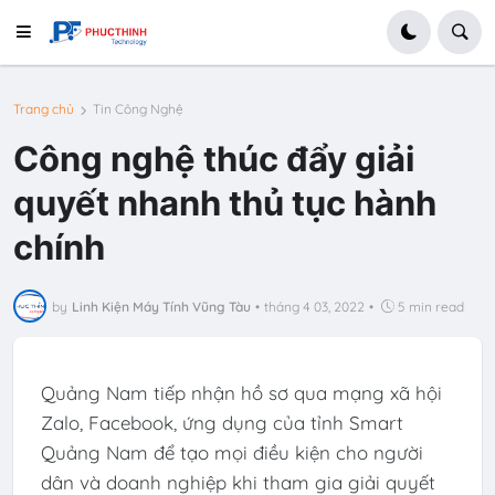
Trang chủ
Tin Công Nghệ
Công nghệ thúc đẩy giải
quyết nhanh thủ tục hành
chính
by
Linh Kiện Máy Tính Vũng Tàu
•
tháng 4 03, 2022
•
5 min read
Quảng Nam tiếp nhận hồ sơ qua mạng xã hội
Zalo, Facebook, ứng dụng của tỉnh Smart
Quảng Nam để tạo mọi điều kiện cho người
dân và doanh nghiệp khi tham gia giải quyết