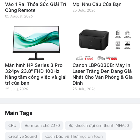
Vào 1 Ra, Thỏa Sức Giải Trí
Mọi Nhu Cầu Của Bạn
Cùng Remote
25 July, 2026
05 August, 2026
Màn hình HP Series 3 Pro
Canon LBP6030B: Máy In
324pv 23.8" FHD 100Hz:
Laser Trắng Đen Đáng Giá
Nâng tầm công việc và giải
Nhất Cho Văn Phòng & Gia
trí của bạn
Đình
25 July, 2026
25 July, 2026
Main Tags
CPU
Bo mạch chủ Z370
Bộ khuếch đại âm thanh MHA50
Creative Sound
Cách bảo vệ Thư mục an toàn