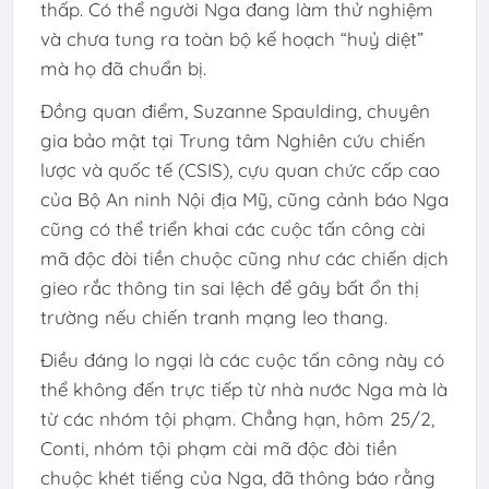
thấp. Có thể người Nga đang làm thử nghiệm
và chưa tung ra toàn bộ kế hoạch “huỷ diệt”
mà họ đã chuẩn bị.
Đồng quan điểm, Suzanne Spaulding, chuyên
gia bảo mật tại Trung tâm Nghiên cứu chiến
lược và quốc tế (CSIS), cựu quan chức cấp cao
của Bộ An ninh Nội địa Mỹ, cũng cảnh báo Nga
cũng có thể triển khai các cuộc tấn công cài
mã độc đòi tiền chuộc cũng như các chiến dịch
gieo rắc thông tin sai lệch để gây bất ổn thị
trường nếu chiến tranh mạng leo thang.
Điều đáng lo ngại là các cuộc tấn công này có
thể không đến trực tiếp từ nhà nước Nga mà là
từ các nhóm tội phạm. Chẳng hạn, hôm 25/2,
Conti, nhóm tội phạm cài mã độc đòi tiền
chuộc khét tiếng của Nga, đã thông báo rằng