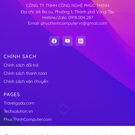
CÔNG TY TNHH CÔNG NGHỆ PHÚC THỊNH
Địa chỉ: 68 Ba cu, Phường 1, Thành phố Vũng Tàu
Hotline/Zalo: 0918.004.287
Email: phucthinhcomputervt@gmail.com
CHÍNH SÁCH
Chính sách đổi trả
Chính sách thanh toán
Chính sách vận chuyển
PAGES
Travelgoda.com
Techsolution.vn
PhucThinhComputer.com