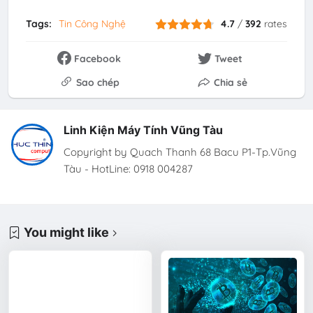
Tags:
Tin Công Nghệ
4.7
/
392
rates
Facebook
Tweet
Sao chép
Chia sẻ
Linh Kiện Máy Tính Vũng Tàu
Copyright by Quach Thanh 68 Bacu P1-Tp.Vũng
Tàu - HotLine: 0918 004287
You might like