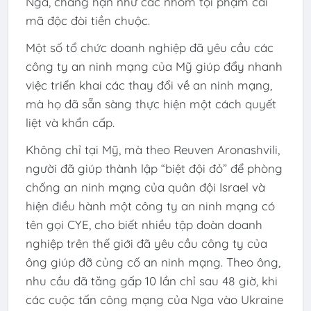
Nga, chẳng hạn như các nhóm tội phạm cài
mã độc đòi tiền chuộc.
Một số tổ chức doanh nghiệp đã yêu cầu các
công ty an ninh mạng của Mỹ giúp đẩy nhanh
việc triển khai các thay đổi về an ninh mạng,
mà họ đã sẵn sàng thực hiện một cách quyết
liệt và khẩn cấp.
Không chỉ tại Mỹ, mà theo Reuven Aronashvili,
người đã giúp thành lập “biệt đội đỏ” để phòng
chống an ninh mạng của quân đội Israel và
hiện điều hành một công ty an ninh mạng có
tên gọi CYE, cho biết nhiều tập đoàn doanh
nghiệp trên thế giới đã yêu cầu công ty của
ông giúp đỡ củng cố an ninh mạng. Theo ông,
nhu cầu đã tăng gấp 10 lần chỉ sau 48 giờ, khi
các cuộc tấn công mạng của Nga vào Ukraine