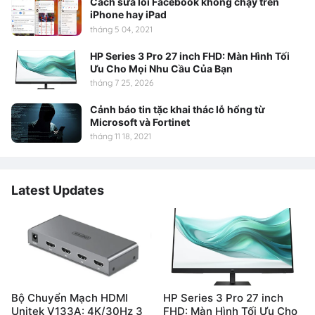
Cách sửa lỗi Facebook không chạy trên
iPhone hay iPad
tháng 5 04, 2021
HP Series 3 Pro 27 inch FHD: Màn Hình Tối
Ưu Cho Mọi Nhu Cầu Của Bạn
tháng 7 25, 2026
Cảnh báo tin tặc khai thác lỗ hổng từ
Microsoft và Fortinet
tháng 11 18, 2021
Latest Updates
Bộ Chuyển Mạch HDMI
HP Series 3 Pro 27 inch
Unitek V133A: 4K/30Hz 3
FHD: Màn Hình Tối Ưu Cho