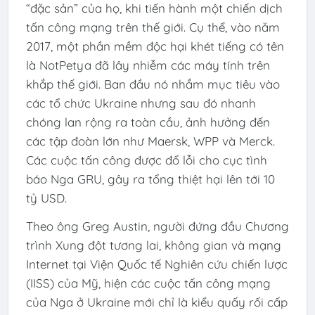
“đặc sản” của họ, khi tiến hành một chiến dịch
tấn công mạng trên thế giới. Cụ thể, vào năm
2017, một phần mềm độc hại khét tiếng có tên
là NotPetya đã lây nhiễm các máy tính trên
khắp thế giới. Ban đầu nó nhắm mục tiêu vào
các tổ chức Ukraine nhưng sau đó nhanh
chóng lan rộng ra toàn cầu, ảnh hưởng đến
các tập đoàn lớn như Maersk, WPP và Merck.
Các cuộc tấn công được đổ lỗi cho cục tình
báo Nga GRU, gây ra tổng thiệt hại lên tới 10
tỷ USD.
Theo ông Greg Austin, người đứng đầu Chương
trình Xung đột tương lai, không gian và mạng
Internet tại Viện Quốc tế Nghiên cứu chiến lược
(IISS) của Mỹ, hiện các cuộc tấn công mạng
của Nga ở Ukraine mới chỉ là kiểu quấy rối cấp