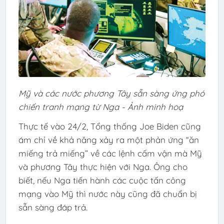
Mỹ và các nước phương Tây sẵn sàng ứng phó
chiến tranh mạng từ Nga - Ảnh minh hoạ
Thực tế vào 24/2, Tổng thống Joe Biden cũng
ám chỉ về khả năng xảy ra một phản ứng “ăn
miếng trả miếng” về các lệnh cấm vận mà Mỹ
và phương Tây thực hiện với Nga. Ông cho
biết, nếu Nga tiến hành các cuộc tấn công
mạng vào Mỹ thì nước này cũng đã chuẩn bị
sẵn sàng đáp trả.