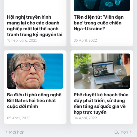
Hội nghị truyền hình
Tiền điện tử: ‘Viên đạn
mang lại cho các doanh
bạc' trong cuộc chiến
nghiệp một lợi thế cạnh
Nga-Ukraine?
tranh trong kỷ nguyên lai
10 February, 2025
05 April, 2022
Ba điều tỉ phú công nghệ
Phê duyệt kế hoạch thúc
Bill Gates hối tiếc nhất
đẩy phát triển, sử dụng
cuộc đời mình
nền tảng số quốc gia về
họp trực tuyến
05 April, 2022
04 April, 2022
Mới hơn
Cũ hơn