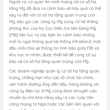
Ngoài ra, cơ quan An ninh mạng và cơ sở hạ
tầng Mỹ đã đưa ra cảnh báo về hậu quả có thể
xảy ra đối với cơ sở hạ tầng quan trọng của
Mỹ, kêu gọi các công ty Mỹ củng cố hệ thống
phòng thủ của họ. Cục Điều tra liên bang Mỹ
(FBI) liên tục ra các bản tin cảnh báo những
mối lo ngại thông qua hệ thống InfraGard, một
đầu mối chia sẻ thông tin tình báo giữa FBI và
khu vực tư nhân, được thiết kế để củng cố sự
bảo vệ cơ sở hạ tầng quan trọng của Mỹ.
Các doanh nghiệp quản lý cơ sở hạ tầng quan
trọng, chẳng hạn như các tổ chức tài chính,
vận hành đường ống dẫn dầu, hàng không và
công ty điện lực ở Mỹ cũng được khuyến cáo
chuẩn bị cho khả năng xảy ra các cuộc tấn
công mạng từ Nga hoặc các bên liên quan với