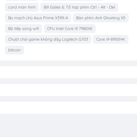
card màn hình
Bill Gates & Tổ hợp phím Ctrl - Alt - Del
Bo mạch chủ Asus Prime X399-A
Bàn phím Anti Ghosting X5
Bộ tiếp sóng wifi
CPU Intel Core i9 7980XE
Chuột chơi game không dây Logitech G703
Core i9-8950HK
bitcoin