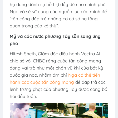
họ đang dành sự hỗ trợ đầy đủ cho chính phủ
Nga và sẽ sử dụng các nguồn lực của mình để
“tấn công đáp trả những cơ cơ sở hạ tầng
quan trọng của kẻ thù”.
Mỹ và các nước phương Tây sẵn sàng ứng
phó
Hitesh Sheth, Giám đốc điều hành Vectra AI
chia sẻ với CNBC rằng cuộc tấn công mạng
đóng vai trò như một phần vũ khí của bất kỳ
quốc gia nào, nhằm ám chỉ
Nga có thể tiến
hành các cuộc tấn công mạng
để đáp trả các
lệnh trừng phạt của phương Tây được công bố
hồi đầu tuần.