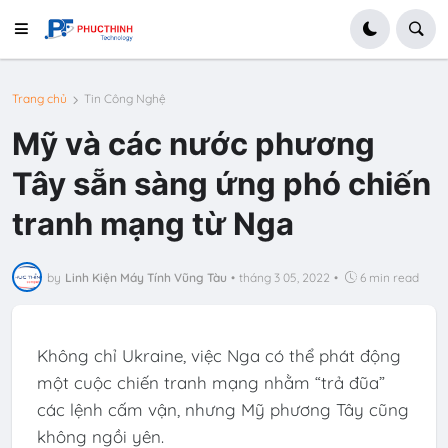
Trang chủ
Tin Công Nghệ
Mỹ và các nước phương
Tây sẵn sàng ứng phó chiến
tranh mạng từ Nga
by
Linh Kiện Máy Tính Vũng Tàu
•
tháng 3 05, 2022
•
6 min read
Không chỉ Ukraine, việc Nga có thể phát động
một cuộc chiến tranh mạng nhằm “trả đũa”
các lệnh cấm vận, nhưng Mỹ phương Tây cũng
không ngồi yên.