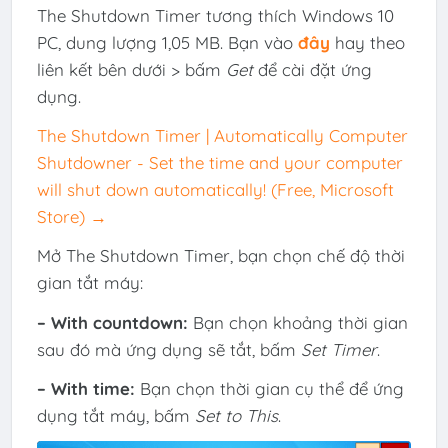
The Shutdown Timer tương thích Windows 10
PC, dung lượng 1,05 MB. Bạn vào
đây
hay theo
liên kết bên dưới > bấm
Get
để cài đặt ứng
dụng.
The Shutdown Timer | Automatically Computer
Shutdowner - Set the time and your computer
will shut down automatically! (Free, Microsoft
Store) →
Mở The Shutdown Timer, bạn chọn chế độ thời
gian tắt máy:
– With countdown:
Bạn chọn khoảng thời gian
sau đó mà ứng dụng sẽ tắt, bấm
Set Timer
.
– With time:
Bạn chọn thời gian cụ thể để ứng
dụng tắt máy, bấm
Set to This
.