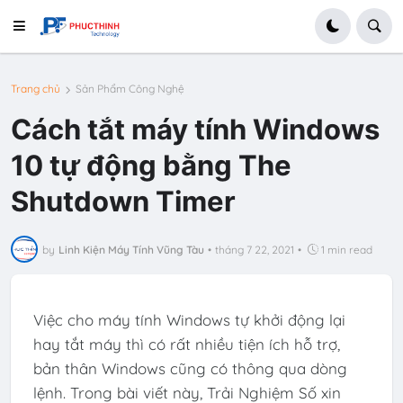
Trang chủ
Sản Phẩm Công Nghệ
Cách tắt máy tính Windows
10 tự động bằng The
Shutdown Timer
by
Linh Kiện Máy Tính Vũng Tàu
•
tháng 7 22, 2021
•
1 min read
Việc cho máy tính Windows tự khởi động lại
hay tắt máy thì có rất nhiều tiện ích hỗ trợ,
bản thân Windows cũng có thông qua dòng
lệnh. Trong bài viết này, Trải Nghiệm Số xin