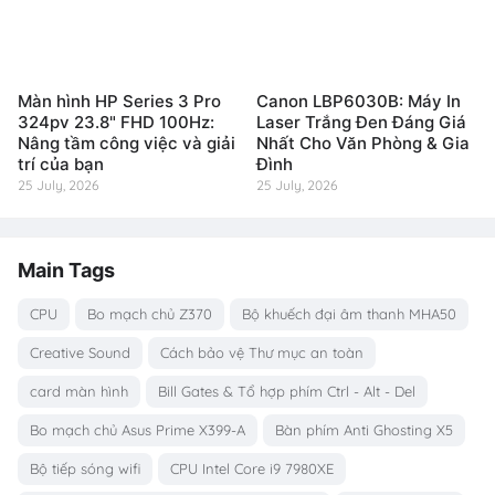
Màn hình HP Series 3 Pro
Canon LBP6030B: Máy In
324pv 23.8" FHD 100Hz:
Laser Trắng Đen Đáng Giá
Nâng tầm công việc và giải
Nhất Cho Văn Phòng & Gia
trí của bạn
Đình
25 July, 2026
25 July, 2026
Main Tags
CPU
Bo mạch chủ Z370
Bộ khuếch đại âm thanh MHA50
Creative Sound
Cách bảo vệ Thư mục an toàn
card màn hình
Bill Gates & Tổ hợp phím Ctrl - Alt - Del
Bo mạch chủ Asus Prime X399-A
Bàn phím Anti Ghosting X5
Bộ tiếp sóng wifi
CPU Intel Core i9 7980XE