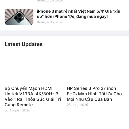
tháng 2 26, 2020
iPhone 3 mắt rẻ nhất Việt Nam 5/4: Giá "xỉu
up" hơn iPhone 17e, đáng mua ngay!
tháng 4 05, 2026
Latest Updates
Bộ Chuyển Mạch HDMI
HP Series 3 Pro 27 inch
Unitek V133A: 4K/30Hz 3
FHD: Màn Hình Tối Ưu Cho
Vào 1 Ra, Thỏa Sức Giải Trí
Mọi Nhu Cầu Của Bạn
Cùng Remote
25 July, 2026
05 August, 2026