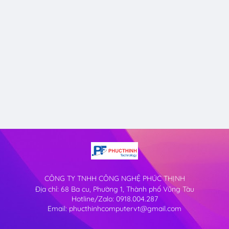
CÔNG TY TNHH CÔNG NGHỆ PHÚC THỊNH
Địa chỉ: 68 Ba cu, Phường 1, Thành phố Vũng Tàu
Hotline/Zalo: 0918.004.287
Email: phucthinhcomputervt@gmail.com