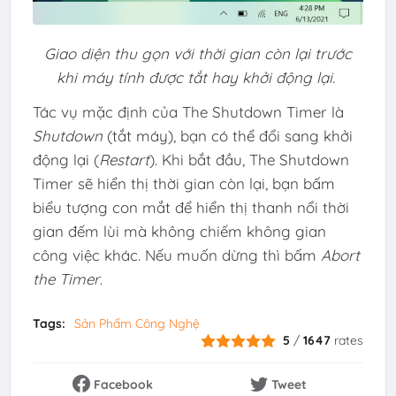
Giao diện thu gọn với thời gian còn lại trước
khi máy tính được tắt hay khởi động lại.
Tác vụ mặc định của The Shutdown Timer là
Shutdown
(tắt máy), bạn có thể đổi sang khởi
động lại (
Restart
). Khi bắt đầu, The Shutdown
Timer sẽ hiển thị thời gian còn lại, bạn bấm
biểu tượng con mắt để hiển thị thanh nổi thời
gian đếm lùi mà không chiếm không gian
công việc khác. Nếu muốn dừng thì bấm
Abort
the Timer
.
Tags:
Sản Phẩm Công Nghệ
5
/
1647
rates
Facebook
Tweet