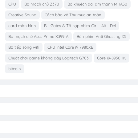
CPU
Bo mạch chủ Z370
Bộ khuếch đại âm thanh MHA50
Creative Sound
Cách bảo vệ Thư mục an toàn
card màn hình
Bill Gates & Tổ hợp phím Ctrl - Alt - Del
Bo mạch chủ Asus Prime X399-A
Bàn phím Anti Ghosting X5
Bộ tiếp sóng wifi
CPU Intel Core i9 7980XE
Chuột chơi game không dây Logitech G703
Core i9-8950HK
bitcoin