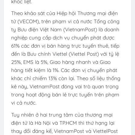
khốc liệt.
Theo khảo sát của Hiệp hội Thương mại điện
tử (VECOM), trên phạm vi cả nước Tổng công
ty Bưu điện Việt Nam (VietnamPost) là doanh
nghiệp cung cấp dịch vụ chuyển phát được
61% các đơn vị bán hàng trực tuyến thuê, tiếp
đến là Bưu chính Viettel (Viettel Post) với tỷ lệ
25%, EMS là 5%, Giao hàng nhanh và Giao
hàng tiết kiệm là 1%. Các đơn vị chuyển phát
khác chỉ chiếm 13% còn lại. Theo số liệu thống
kê này, VietnamPost đóng vai trò quan trọng
trong hoạt động bán lẻ trực tuyến trên phạm
vi cả nước.
Tuy nhiên ở hai trung tâm của thương mại
điện tử là Hà Nội và TP.HCM thì thứ hạng lại
thay đổi đáng kể, VietnamPost và ViettelPost