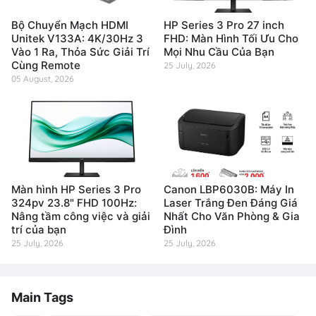
Bộ Chuyển Mạch HDMI
HP Series 3 Pro 27 inch
Unitek V133A: 4K/30Hz 3
FHD: Màn Hình Tối Ưu Cho
Vào 1 Ra, Thỏa Sức Giải Trí
Mọi Nhu Cầu Của Bạn
Cùng Remote
25 July, 2026
05 August, 2026
Màn hình HP Series 3 Pro
Canon LBP6030B: Máy In
324pv 23.8" FHD 100Hz:
Laser Trắng Đen Đáng Giá
Nâng tầm công việc và giải
Nhất Cho Văn Phòng & Gia
trí của bạn
Đình
25 July, 2026
25 July, 2026
Main Tags