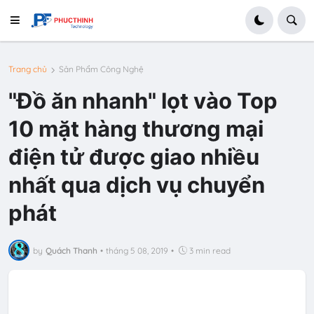
Trang chủ
Sản Phẩm Công Nghệ
"Đồ ăn nhanh" lọt vào Top
10 mặt hàng thương mại
điện tử được giao nhiều
nhất qua dịch vụ chuyển
phát
by
Quách Thanh
•
tháng 5 08, 2019
•
3 min read