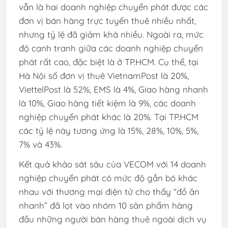
vẫn là hai doanh nghiệp chuyển phát được các
đơn vị bán hàng trực tuyến thuê nhiều nhất,
nhưng tỷ lệ đã giảm khá nhiều. Ngoài ra, mức
độ cạnh tranh giữa các doanh nghiệp chuyển
phát rất cao, đặc biệt là ở TP.HCM. Cụ thể, tại
Hà Nội số đơn vị thuê VietnamPost là 20%,
ViettelPost là 52%, EMS là 4%, Giao hàng nhanh
là 10%, Giao hàng tiết kiệm là 9%, các doanh
nghiệp chuyển phát khác là 20%. Tại TP.HCM
các tỷ lệ này tương ứng là 15%, 28%, 10%, 5%,
7% và 43%.
Kết quả khảo sát sâu của VECOM với 14 doanh
nghiệp chuyển phát có mức độ gắn bó khác
nhau với thương mại điện tử cho thấy “đồ ăn
nhanh” đã lọt vào nhóm 10 sản phẩm hàng
đầu những người bán hàng thuê ngoài dịch vụ