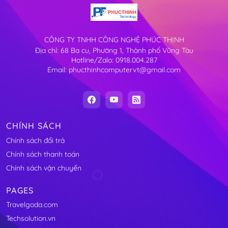
CÔNG TY TNHH CÔNG NGHỆ PHÚC THỊNH
Địa chỉ: 68 Ba cu, Phường 1, Thành phố Vũng Tàu
Hotline/Zalo: 0918.004.287
Email: phucthinhcomputervt@gmail.com
CHÍNH SÁCH
Chính sách đổi trả
Chính sách thanh toán
Chính sách vận chuyển
PAGES
Travelgoda.com
Techsolution.vn