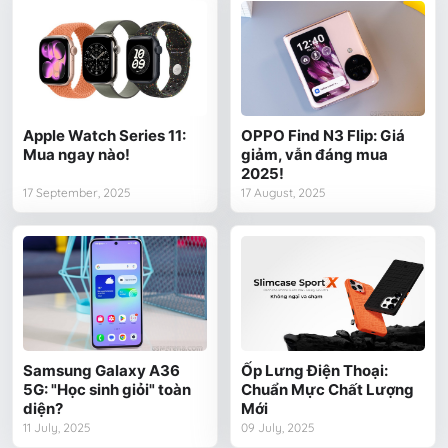
Apple Watch Series 11:
OPPO Find N3 Flip: Giá
Mua ngay nào!
giảm, vẫn đáng mua
2025!
17 September, 2025
17 August, 2025
Samsung Galaxy A36
Ốp Lưng Điện Thoại:
5G: "Học sinh giỏi" toàn
Chuẩn Mực Chất Lượng
diện?
Mới
11 July, 2025
09 July, 2025