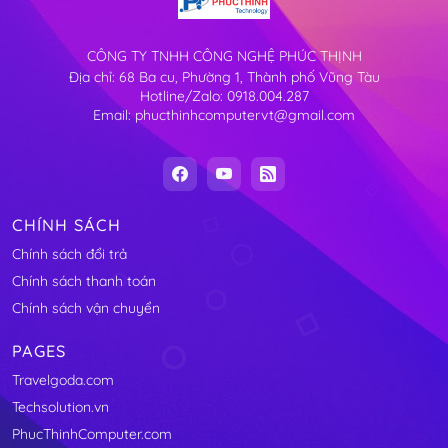
CÔNG TY TNHH CÔNG NGHỆ PHÚC THỊNH
Địa chỉ: 68 Ba cu, Phường 1, Thành phố Vũng Tàu
Hotline/Zalo: 0918.004.287
Email: phucthinhcomputervt@gmail.com
CHÍNH SÁCH
Chính sách đổi trả
Chính sách thanh toán
Chính sách vận chuyển
PAGES
Travelgoda.com
Techsolution.vn
PhucThinhComputer.com