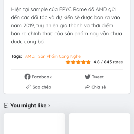
Hiện tại sample của EPYC Rome đã AMD gửi
đến các đối tác và dự kiến sẽ được bán ra vào
năm 2019, tuy nhiên giá thành và thời điểm
bán ra chính thức của sản phẩm này vẫn chưa
được công bố.
Tags:
AMD
Sản Phẩm Công Nghệ
4.8
/
845
rates
Facebook
Tweet
Sao chép
Chia sẻ
You might like