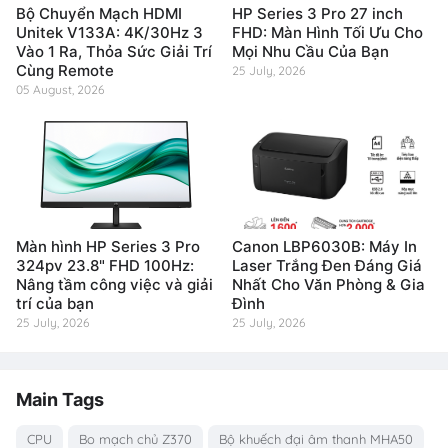
Bộ Chuyển Mạch HDMI
HP Series 3 Pro 27 inch
Unitek V133A: 4K/30Hz 3
FHD: Màn Hình Tối Ưu Cho
Vào 1 Ra, Thỏa Sức Giải Trí
Mọi Nhu Cầu Của Bạn
Cùng Remote
25 July, 2026
05 August, 2026
Màn hình HP Series 3 Pro
Canon LBP6030B: Máy In
324pv 23.8" FHD 100Hz:
Laser Trắng Đen Đáng Giá
Nâng tầm công việc và giải
Nhất Cho Văn Phòng & Gia
trí của bạn
Đình
25 July, 2026
25 July, 2026
Main Tags
CPU
Bo mạch chủ Z370
Bộ khuếch đại âm thanh MHA50