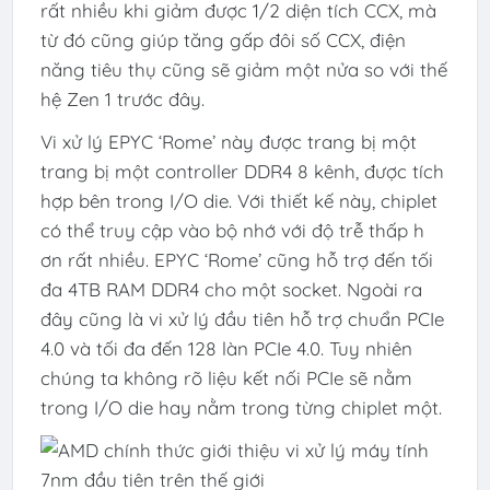
rất nhiều khi giảm được 1/2 diện tích CCX, mà
từ đó cũng giúp tăng gấp đôi số CCX, điện
năng tiêu thụ cũng sẽ giảm một nửa so với thế
hệ Zen 1 trước đây.
Vi xử lý EPYC ‘Rome’ này được trang bị một
trang bị một controller DDR4 8 kênh, được tích
hợp bên trong I/O die. Với thiết kế này, chiplet
có thể truy cập vào bộ nhớ với độ trễ thấp h
ơn rất nhiều. EPYC ‘Rome’ cũng hỗ trợ đến tối
đa 4TB RAM DDR4 cho một socket. Ngoài ra
đây cũng là vi xử lý đầu tiên hỗ trợ chuẩn PCIe
4.0 và tối đa đến 128 làn PCIe 4.0. Tuy nhiên
chúng ta không rõ liệu kết nối PCIe sẽ nằm
trong I/O die hay nằm trong từng chiplet một.