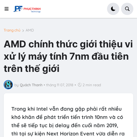
Trang chủ
AMD
AMD chính thức giới thiệu vi
xử lý máy tính 7nm đầu tiên
trên thế giới
by
Quách Thanh
•
tháng 11 07, 2018
•
2 min read
Trong khi Intel vẫn đang gặp phải rất nhiều
khó khăn để phát triển tiến trình 10nm và có
thể sẽ tiếp tục bị delay đến cuối năm 2019,
thì tại sự kiện Next Horizon Event vừa diễn ra